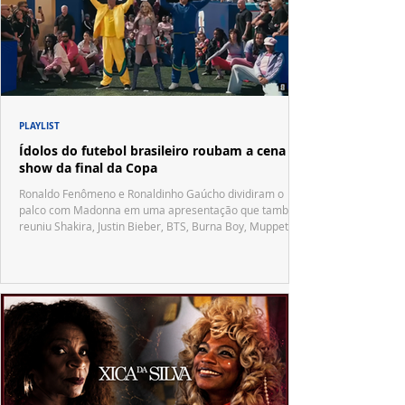
PLAYLIST
Ídolos do futebol brasileiro roubam a cena no
show da final da Copa
Ronaldo Fenômeno e Ronaldinho Gaúcho dividiram o
palco com Madonna em uma apresentação que também
reuniu Shakira, Justin Bieber, BTS, Burna Boy, Muppets,
Vila Sésamo e uma emocionante homenagem a Pelé.