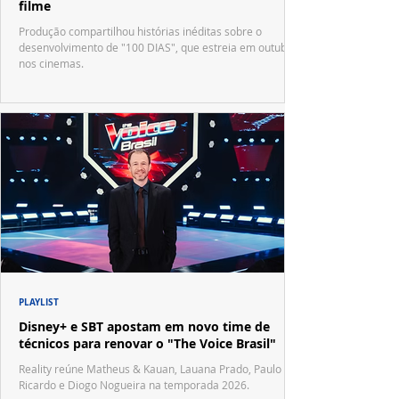
filme
Produção compartilhou histórias inéditas sobre o
desenvolvimento de "100 DIAS", que estreia em outubro
nos cinemas.
PLAYLIST
Disney+ e SBT apostam em novo time de
técnicos para renovar o "The Voice Brasil"
Reality reúne Matheus & Kauan, Lauana Prado, Paulo
Ricardo e Diogo Nogueira na temporada 2026.