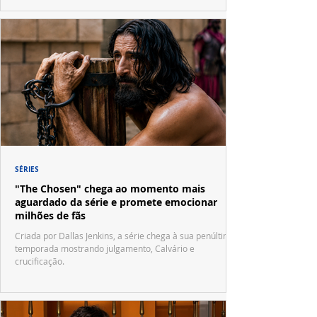
SÉRIES
"The Chosen" chega ao momento mais
aguardado da série e promete emocionar
milhões de fãs
Criada por Dallas Jenkins, a série chega à sua penúltima
temporada mostrando julgamento, Calvário e
crucificação.