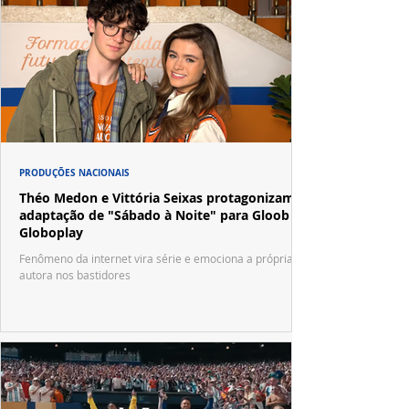
PRODUÇÕES NACIONAIS
Théo Medon e Vittória Seixas protagonizam
adaptação de "Sábado à Noite" para Gloob e
Globoplay
Fenômeno da internet vira série e emociona a própria
autora nos bastidores