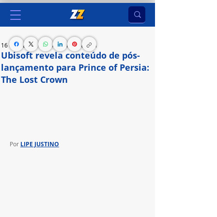
16 de mar. de 2024
2 min de leitura
Ubisoft revela conteúdo de pós-
lançamento para Prince of Persia:
The Lost Crown
Ao longo de 2024, game vai receber uma DLC, 
novos modos de jogo e muitos desafios
Por 
LIPE JUSTINO