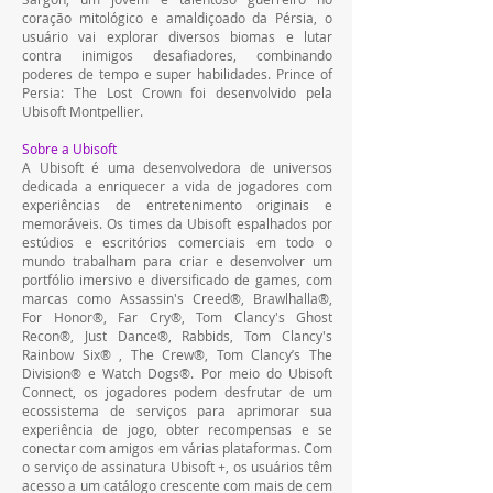
coração mitológico e amaldiçoado da Pérsia, o 
usuário vai explorar diversos biomas e lutar 
contra inimigos desafiadores, combinando 
poderes de tempo e super habilidades. Prince of 
Persia: The Lost Crown foi desenvolvido pela 
Ubisoft Montpellier.
Sobre a Ubisoft
A Ubisoft é uma desenvolvedora de universos 
dedicada a enriquecer a vida de jogadores com 
experiências de entretenimento originais e 
memoráveis. Os times da Ubisoft espalhados por 
estúdios e escritórios comerciais em todo o 
mundo trabalham para criar e desenvolver um 
portfólio imersivo e diversificado de games, com 
marcas como Assassin's Creed®, Brawlhalla®, 
For Honor®, Far Cry®, Tom Clancy's Ghost 
Recon®, Just Dance®, Rabbids, Tom Clancy's 
Rainbow Six® , The Crew®, Tom Clancy’s The 
Division® e Watch Dogs®. Por meio do Ubisoft 
Connect, os jogadores podem desfrutar de um 
ecossistema de serviços para aprimorar sua 
experiência de jogo, obter recompensas e se 
conectar com amigos em várias plataformas. Com 
o serviço de assinatura Ubisoft +, os usuários têm 
acesso a um catálogo crescente com mais de cem 