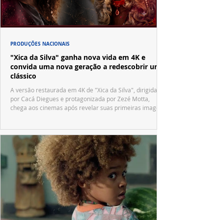
PRODUÇÕES NACIONAIS
"Xica da Silva" ganha nova vida em 4K e
convida uma nova geração a redescobrir um
clássico
A versão restaurada em 4K de "Xica da Silva", dirigida
por Cacá Diegues e protagonizada por Zezé Motta,
chega aos cinemas após revelar suas primeiras imagens
no trailer oficial.