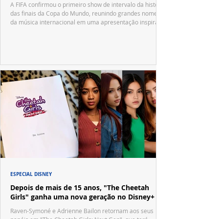
A FIFA confirmou o primeiro show de intervalo da história
das finais da Copa do Mundo, reunindo grandes nomes
da música internacional em uma apresentação inspirada
no tradicional Halftime Show do Super Bowl.
ESPECIAL DISNEY
Depois de mais de 15 anos, "The Cheetah
Girls" ganha uma nova geração no Disney+
Raven-Symoné e Adrienne Bailon retornam aos seus