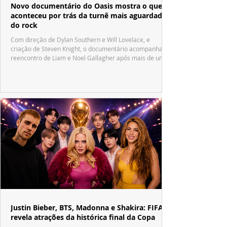
Novo documentário do Oasis mostra o que
aconteceu por trás da turnê mais aguardada
do rock
Com direção de Dylan Southern e Will Lovelace, e
criação de Steven Knight, o documentário acompanha o
reencontro de Liam e Noel Gallagher após mais de uma
década.
Justin Bieber, BTS, Madonna e Shakira: FIFA
revela atrações da histórica final da Copa