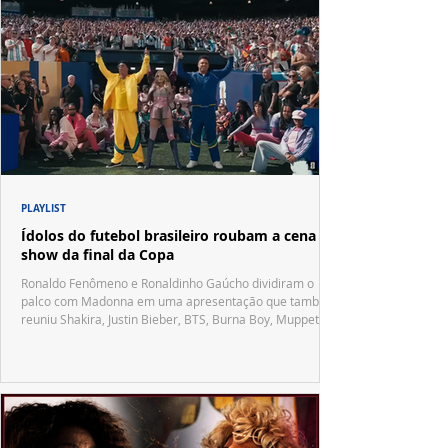
PLAYLIST
Ídolos do futebol brasileiro roubam a cena no
show da final da Copa
Ronaldo Fenômeno e Ronaldinho Gaúcho dividiram o
palco com Madonna em uma apresentação que também
reuniu Shakira, Justin Bieber, BTS, Burna Boy, Muppets,
Vila Sésamo e uma emocionante homenagem a Pelé.