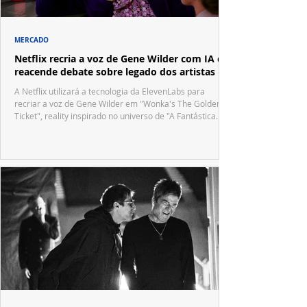
MERCADO
Netflix recria a voz de Gene Wilder com IA e
reacende debate sobre legado dos artistas
A Netflix utilizará a tecnologia da ElevenLabs para
recriar a voz de Gene Wilder em "Wonka's The Golden
Ticket", reality inspirado no universo de "A Fantástica
Fábrica de Chocolate".