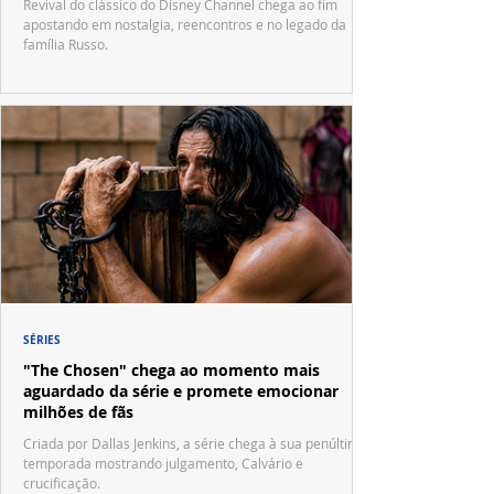
Revival do clássico do Disney Channel chega ao fim
apostando em nostalgia, reencontros e no legado da
família Russo.
SÉRIES
"The Chosen" chega ao momento mais
aguardado da série e promete emocionar
milhões de fãs
Criada por Dallas Jenkins, a série chega à sua penúltima
temporada mostrando julgamento, Calvário e
crucificação.