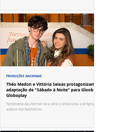
PRODUÇÕES NACIONAIS
Théo Medon e Vittória Seixas protagonizam
adaptação de "Sábado à Noite" para Gloob e
Globoplay
Fenômeno da internet vira série e emociona a própria
autora nos bastidores