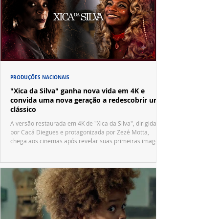
PRODUÇÕES NACIONAIS
"Xica da Silva" ganha nova vida em 4K e
convida uma nova geração a redescobrir um
clássico
A versão restaurada em 4K de "Xica da Silva", dirigida
por Cacá Diegues e protagonizada por Zezé Motta,
chega aos cinemas após revelar suas primeiras imagens
no trailer oficial.