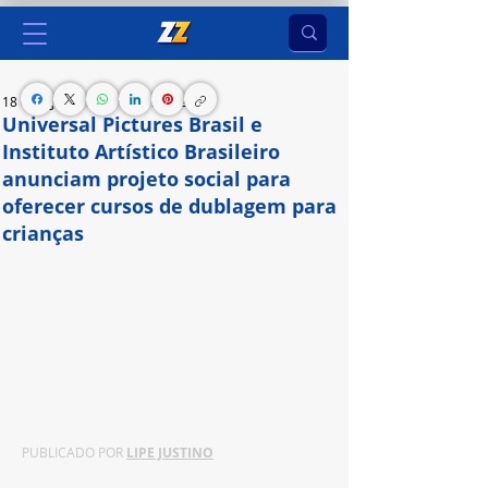
18 de ago. de 2024
1 min de leitura
Universal Pictures Brasil e
Instituto Artístico Brasileiro
anunciam projeto social para
oferecer cursos de dublagem para
crianças
Com o objetivo de ampliar a diversidade no 
mercado de dublagem, o curso tem parceria com 
a Organização Aldeias Infantis SOS, e visa ensinar 
técnicas de dublagem para alunos das 
comunidades do Rio de Janeiro
PUBLICADO POR 
LIPE JUSTINO