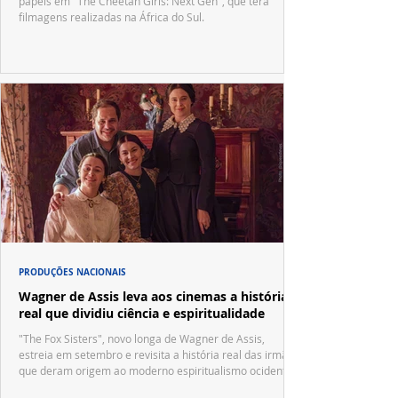
papéis em "The Cheetah Girls: Next Gen", que terá
filmagens realizadas na África do Sul.
PRODUÇÕES NACIONAIS
Wagner de Assis leva aos cinemas a história
real que dividiu ciência e espiritualidade
"The Fox Sisters", novo longa de Wagner de Assis,
estreia em setembro e revisita a história real das irmãs
que deram origem ao moderno espiritualismo ocidental.