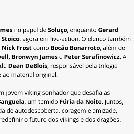
ames
 no papel de 
Soluço
, enquanto 
Gerard 
 
Stoico
, agora em live-action. O elenco também 
, 
Nick Frost
 como 
Bocão Bonarroto
, além de 
well, Bronwyn James
 e 
Peter Serafinowicz
. A 
de 
Dean DeBlois
, responsável pela trilogia 
 ao material original.
um jovem viking sonhador que desafia as 
Banguela
, um temido 
Fúria da Noite
. Juntos, 
a de autodescoberta, coragem e amizade, 
edefinir o futuro dos vikings e dos dragões.