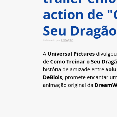
action de 
Seu Dragão
REDAÇÃO
Publicado por 
A 
Universal Pictures
 divulgou
de 
Como Treinar o Seu Drag
história de amizade entre 
Solu
DeBlois
, promete encantar uma
animação original da 
DreamWo