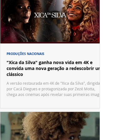
PRODUÇÕES NACIONAIS
"Xica da Silva" ganha nova vida em 4K e
convida uma nova geração a redescobrir um
clássico
A versão restaurada em 4K de "Xica da Silva", dirigida
por Cacá Diegues e protagonizada por Zezé Motta,
chega aos cinemas após revelar suas primeiras imagens
no trailer oficial.