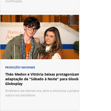
crucificação.
PRODUÇÕES NACIONAIS
Théo Medon e Vittória Seixas protagonizam
adaptação de "Sábado à Noite" para Gloob e
Globoplay
Fenômeno da internet vira série e emociona a própria
autora nos bastidores