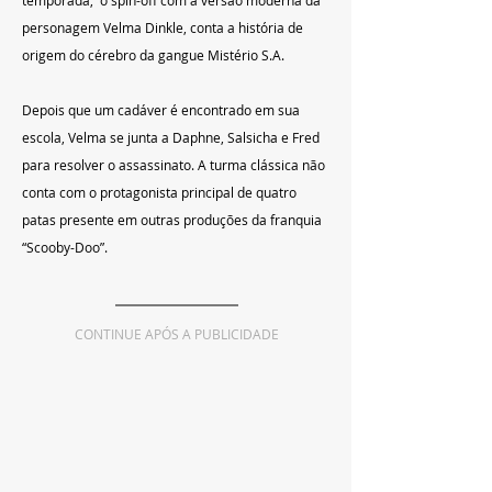
temporada,  o spin-off com a versão moderna da 
personagem Velma Dinkle, conta a história de 
origem do cérebro da gangue Mistério S.A. 
Depois que um cadáver é encontrado em sua 
escola, Velma se junta a Daphne, Salsicha e Fred 
para resolver o assassinato. A turma clássica não 
conta com o protagonista principal de quatro 
patas presente em outras produções da franquia 
“Scooby-Doo”.
CONTINUE APÓS A PUBLICIDADE