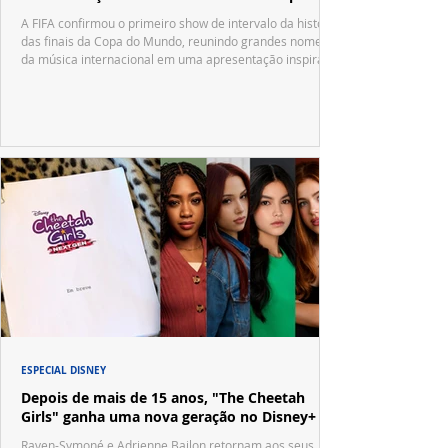
A FIFA confirmou o primeiro show de intervalo da história
das finais da Copa do Mundo, reunindo grandes nomes
da música internacional em uma apresentação inspirada
no tradicional Halftime Show do Super Bowl.
ESPECIAL DISNEY
Depois de mais de 15 anos, "The Cheetah
Girls" ganha uma nova geração no Disney+
Raven-Symoné e Adrienne Bailon retornam aos seus