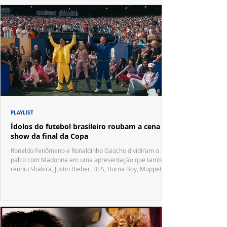
PLAYLIST
Ídolos do futebol brasileiro roubam a cena no
show da final da Copa
Ronaldo Fenômeno e Ronaldinho Gaúcho dividiram o
palco com Madonna em uma apresentação que também
reuniu Shakira, Justin Bieber, BTS, Burna Boy, Muppets,
Vila Sésamo e uma emocionante homenagem a Pelé.