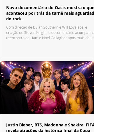
Novo documentário do Oasis mostra o que
aconteceu por trás da turnê mais aguardada
do rock
Com direção de Dylan Southern e Will Lovelace, e
criação de Steven Knight, o documentário acompanha o
reencontro de Liam e Noel Gallagher após mais de uma
década.
Justin Bieber, BTS, Madonna e Shakira: FIFA
revela atrações da histórica final da Copa