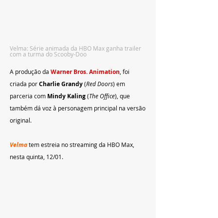
Velma: Série animada da HBO Max ganha trailer 
com a turma do Scooby-Doo
A produção da 
Warner Bros. Animation
, foi 
criada por 
Charlie Grandy
 (
Red Doors
) em 
parceria com
 Mindy Kaling 
(
The Office
), que 
também dá voz à personagem principal na versão 
original.
Velma 
tem estreia no streaming da HBO Max, 
nesta quinta, 12/01.