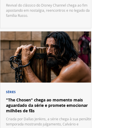
Waverly Place"
Revival do clássico do Disney Channel chega ao fim
apostando em nostalgia, reencontros e no legado da
família Russo.
SÉRIES
"The Chosen" chega ao momento mais
aguardado da série e promete emocionar
milhões de fãs
Criada por Dallas Jenkins, a série chega à sua penúltima
temporada mostrando julgamento, Calvário e