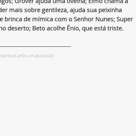
ngos; Grover ajuda uma ovelha; Elmo chama a 
r mais sobre gentileza, ajuda sua peixinha 
 e brinca de mímica com o Senhor Nunes; Super 
o deserto; Beto acolhe Ênio, que está triste.
ONTINUE APÓS A PUBLICIDADE