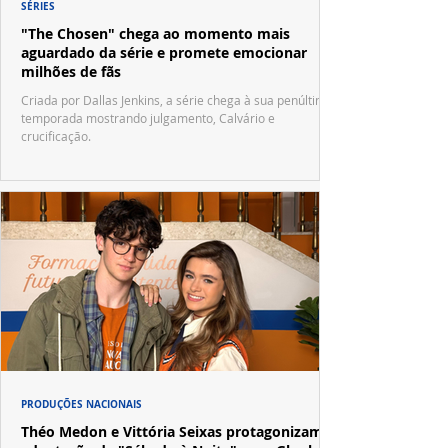
SÉRIES
"The Chosen" chega ao momento mais
aguardado da série e promete emocionar
milhões de fãs
Criada por Dallas Jenkins, a série chega à sua penúltima
temporada mostrando julgamento, Calvário e
crucificação.
PRODUÇÕES NACIONAIS
Théo Medon e Vittória Seixas protagonizam