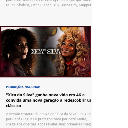
reuniu Shakira, Justin Bieber, BTS, Burna Boy, Muppets,
Vila Sésamo e uma emocionante homenagem a Pelé.
PRODUÇÕES NACIONAIS
"Xica da Silva" ganha nova vida em 4K e
convida uma nova geração a redescobrir um
clássico
A versão restaurada em 4K de "Xica da Silva", dirigida
por Cacá Diegues e protagonizada por Zezé Motta,
chega aos cinemas após revelar suas primeiras imagens