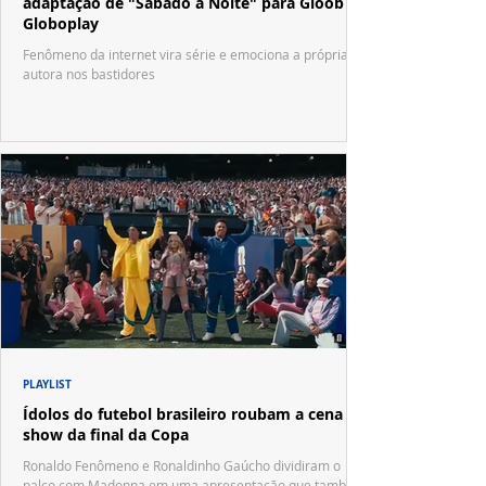
adaptação de "Sábado à Noite" para Gloob e
Globoplay
Fenômeno da internet vira série e emociona a própria
autora nos bastidores
PLAYLIST
Ídolos do futebol brasileiro roubam a cena no
show da final da Copa
Ronaldo Fenômeno e Ronaldinho Gaúcho dividiram o
palco com Madonna em uma apresentação que também