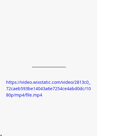
https://video.wixstatic.com/video/2813c0_
72caeb593be14043a6e7254ce4abd0dc/10
80p/mp4/file.mp4