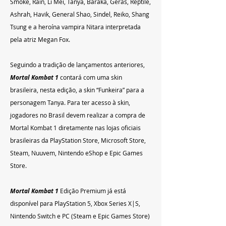
Smoke, Rain, Li Mei, Tanya, Baraka, Geras, Reptile, 
Ashrah, Havik, General Shao, Sindel, Reiko, Shang 
Tsung e a heroína vampira Nitara interpretada 
pela atriz Megan Fox.
Seguindo a tradição de lançamentos anteriores, 
Mortal Kombat 1
 contará com uma skin 
brasileira, nesta edição, a skin “Funkeira” para a 
personagem Tanya. Para ter acesso à skin, 
jogadores no Brasil devem realizar a compra de 
Mortal Kombat 1 diretamente nas lojas oficiais 
brasileiras da PlayStation Store, Microsoft Store, 
Steam, Nuuvem, Nintendo eShop e Epic Games 
Store.
Mortal Kombat 1
 Edição Premium já está 
disponível para PlayStation 5, Xbox Series X|S, 
Nintendo Switch e PC (Steam e Epic Games Store) 