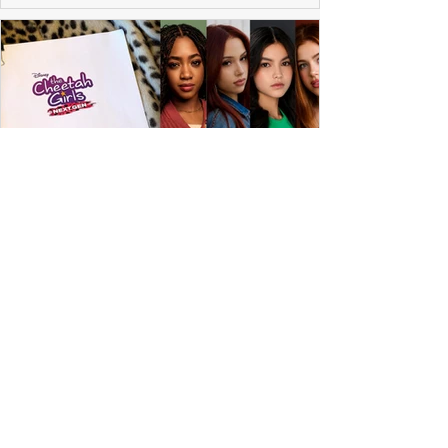
ESPECIAL DISNEY
Depois de mais de 15 anos, "The Cheetah
Girls" ganha uma nova geração no Disney+
Raven-Symoné e Adrienne Bailon retornam aos seus
papéis em "The Cheetah Girls: Next Gen", que terá
filmagens realizadas na África do Sul.