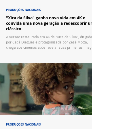
PRODUÇÕES NACIONAIS
"Xica da Silva" ganha nova vida em 4K e
convida uma nova geração a redescobrir um
clássico
A versão restaurada em 4K de "Xica da Silva", dirigida
por Cacá Diegues e protagonizada por Zezé Motta,
chega aos cinemas após revelar suas primeiras imagens
no trailer oficial.
PRODUÇÕES NACIONAIS