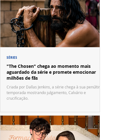
SÉRIES
"The Chosen" chega ao momento mais
aguardado da série e promete emocionar
milhões de fãs
Criada por Dallas Jenkins, a série chega à sua penúltima
temporada mostrando julgamento, Calvário e
crucificação.