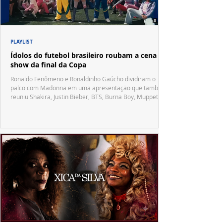
PLAYLIST
Ídolos do futebol brasileiro roubam a cena no
show da final da Copa
Ronaldo Fenômeno e Ronaldinho Gaúcho dividiram o
palco com Madonna em uma apresentação que também
reuniu Shakira, Justin Bieber, BTS, Burna Boy, Muppets,
Vila Sésamo e uma emocionante homenagem a Pelé.