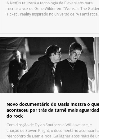
A Netflix utilizará a tecnologia da ElevenLabs para
recriar a voz de Gene Wilder em "Wonka's The Golden
Ticket", reality inspirado no universo de "A Fantástica
Fábrica de Chocolate".
Novo documentário do Oasis mostra o que
aconteceu por trás da turnê mais aguardada
do rock
Com direção de Dylan Southern e Will Lovelace, e
criação de Steven Knight, o documentário acompanha o
reencontro de Liam e Noel Gallagher após mais de uma