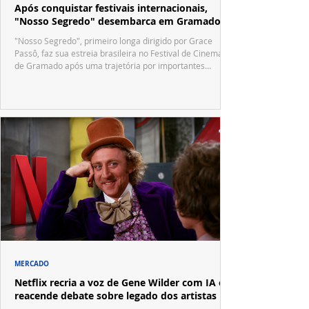
Após conquistar festivais internacionais,
"Nosso Segredo" desembarca em Gramado
"Nosso Segredo", primeiro longa dirigido por Grace
Passô, faz sua estreia brasileira no Festival de Cinema
de Gramado após uma trajetória por importantes
festivais internacionais.
MERCADO
Netflix recria a voz de Gene Wilder com IA e
reacende debate sobre legado dos artistas