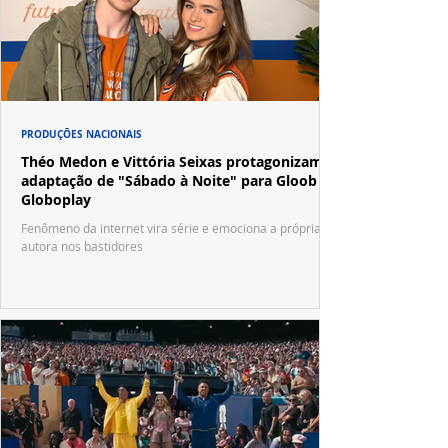
PRODUÇÕES NACIONAIS
Théo Medon e Vittória Seixas protagonizam
adaptação de "Sábado à Noite" para Gloob e
Globoplay
Fenômeno da internet vira série e emociona a própria
autora nos bastidores