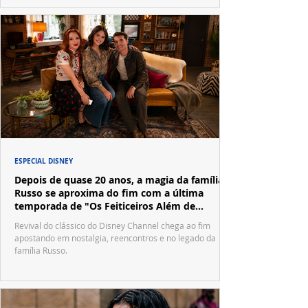
ESPECIAL DISNEY
Depois de quase 20 anos, a magia da família
Russo se aproxima do fim com a última
temporada de "Os Feiticeiros Além de
Waverly Place"
Revival do clássico do Disney Channel chega ao fim
apostando em nostalgia, reencontros e no legado da
família Russo.