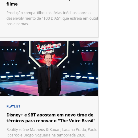
filme
Produção compartilhou histórias inéditas sobre o
desenvolvimento de "100 DIAS", que estreia em outubro
nos cinemas.
PLAYLIST
Disney+ e SBT apostam em novo time de
técnicos para renovar o "The Voice Brasil"
Reality reúne Matheus & Kauan, Lauana Prado, Paulo
Ricardo e Diogo Nogueira na temporada 2026.