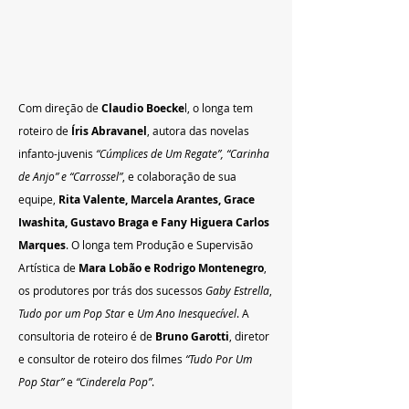
Com direção de 
Claudio Boecke
l, o longa tem 
roteiro de 
Íris Abravanel
, autora das novelas 
infanto-juvenis 
“Cúmplices de Um Regate”, “Carinha 
de Anjo” e “Carrossel”
, e colaboração de sua 
equipe, 
Rita Valente, Marcela Arantes, Grace 
Iwashita, Gustavo Braga e Fany Higuera Carlos 
Marques
. O longa tem Produção e Supervisão 
Artística de 
Mara Lobão e Rodrigo Montenegro
, 
os produtores por trás dos sucessos 
Gaby Estrella
, 
Tudo por um Pop Star 
e 
Um Ano Inesquecível
. A 
consultoria de roteiro é de 
Bruno Garotti
, diretor 
e consultor de roteiro dos filmes 
“Tudo Por Um 
Pop Star”
 e
 “Cinderela Pop”
.