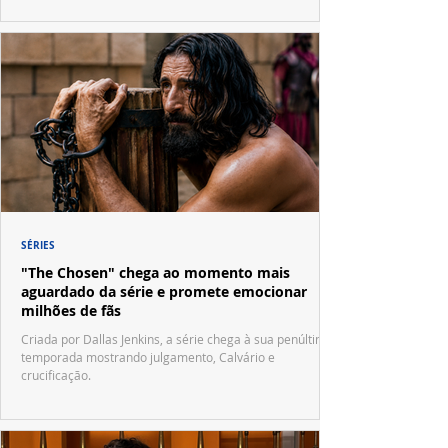
SÉRIES
"The Chosen" chega ao momento mais
aguardado da série e promete emocionar
milhões de fãs
Criada por Dallas Jenkins, a série chega à sua penúltima
temporada mostrando julgamento, Calvário e
crucificação.