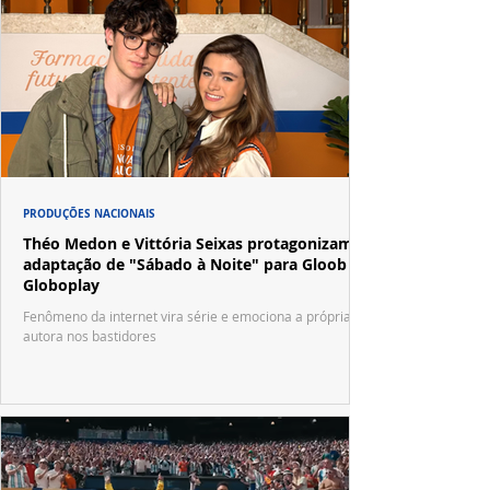
PRODUÇÕES NACIONAIS
Théo Medon e Vittória Seixas protagonizam
adaptação de "Sábado à Noite" para Gloob e
Globoplay
Fenômeno da internet vira série e emociona a própria
autora nos bastidores