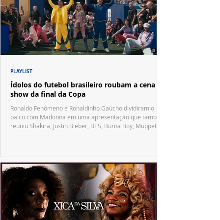
PLAYLIST
Ídolos do futebol brasileiro roubam a cena no
show da final da Copa
Ronaldo Fenômeno e Ronaldinho Gaúcho dividiram o
palco com Madonna em uma apresentação que também
reuniu Shakira, Justin Bieber, BTS, Burna Boy, Muppets,
Vila Sésamo e uma emocionante homenagem a Pelé.