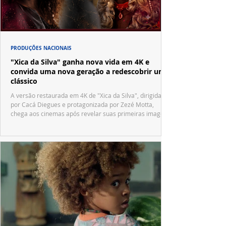
PRODUÇÕES NACIONAIS
"Xica da Silva" ganha nova vida em 4K e
convida uma nova geração a redescobrir um
clássico
A versão restaurada em 4K de "Xica da Silva", dirigida
por Cacá Diegues e protagonizada por Zezé Motta,
chega aos cinemas após revelar suas primeiras imagens
no trailer oficial.