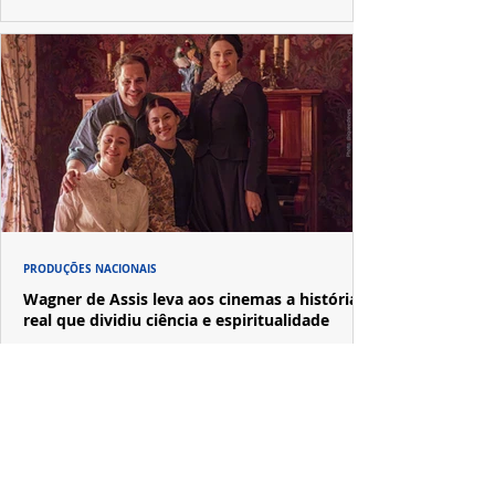
PRODUÇÕES NACIONAIS
Wagner de Assis leva aos cinemas a história
real que dividiu ciência e espiritualidade
"The Fox Sisters", novo longa de Wagner de Assis,
estreia em setembro e revisita a história real das irmãs
que deram origem ao moderno espiritualismo ocidental.