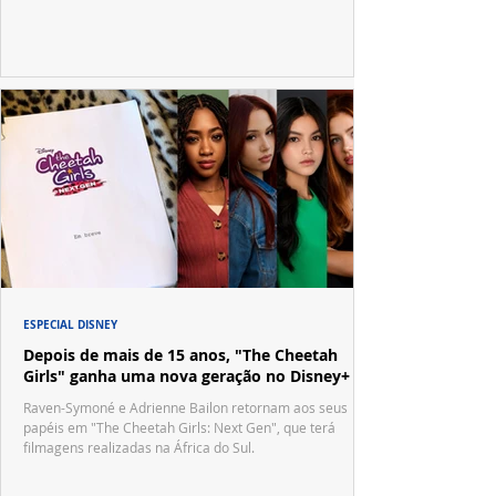
no tradicional Halftime Show do Super Bowl.
ESPECIAL DISNEY
Depois de mais de 15 anos, "The Cheetah
Girls" ganha uma nova geração no Disney+
Raven-Symoné e Adrienne Bailon retornam aos seus
papéis em "The Cheetah Girls: Next Gen", que terá
filmagens realizadas na África do Sul.