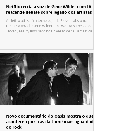
Netflix recria a voz de Gene Wilder com IA e
reacende debate sobre legado dos artistas
A Netflix utilizará a tecnologia da ElevenLabs para
recriar a voz de Gene Wilder em "Wonka's The Golden
Ticket", reality inspirado no universo de "A Fantástica
Fábrica de Chocolate".
Novo documentário do Oasis mostra o que
aconteceu por trás da turnê mais aguardada
do rock