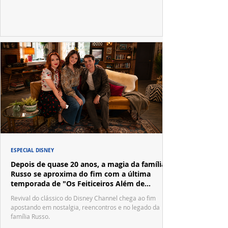
ESPECIAL DISNEY
Depois de quase 20 anos, a magia da família
Russo se aproxima do fim com a última
temporada de "Os Feiticeiros Além de
Waverly Place"
Revival do clássico do Disney Channel chega ao fim
apostando em nostalgia, reencontros e no legado da
família Russo.