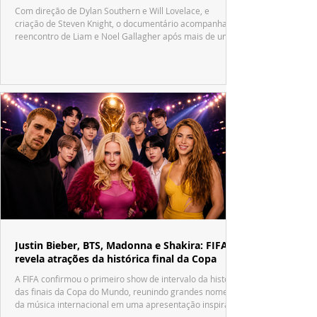
Com direção de Dylan Southern e Will Lovelace, e
criação de Steven Knight, o documentário acompanha o
reencontro de Liam e Noel Gallagher após mais de uma
década.
Justin Bieber, BTS, Madonna e Shakira: FIFA
revela atrações da histórica final da Copa
A FIFA confirmou o primeiro show de intervalo da história
das finais da Copa do Mundo, reunindo grandes nomes
da música internacional em uma apresentação inspirada