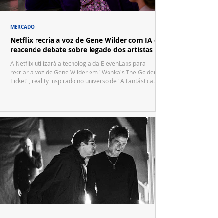
MERCADO
Netflix recria a voz de Gene Wilder com IA e
reacende debate sobre legado dos artistas
A Netflix utilizará a tecnologia da ElevenLabs para
recriar a voz de Gene Wilder em "Wonka's The Golden
Ticket", reality inspirado no universo de "A Fantástica
Fábrica de Chocolate".