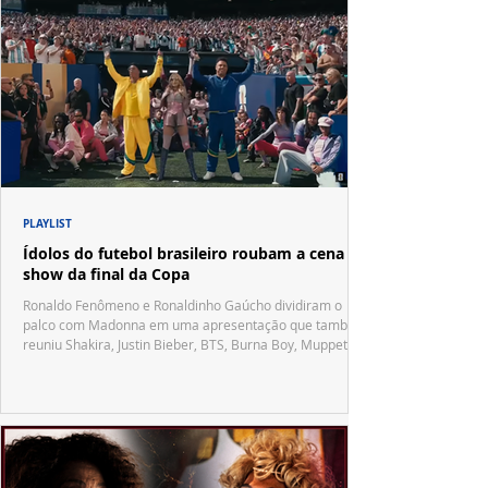
PLAYLIST
Ídolos do futebol brasileiro roubam a cena no
show da final da Copa
Ronaldo Fenômeno e Ronaldinho Gaúcho dividiram o
palco com Madonna em uma apresentação que também
reuniu Shakira, Justin Bieber, BTS, Burna Boy, Muppets,
Vila Sésamo e uma emocionante homenagem a Pelé.