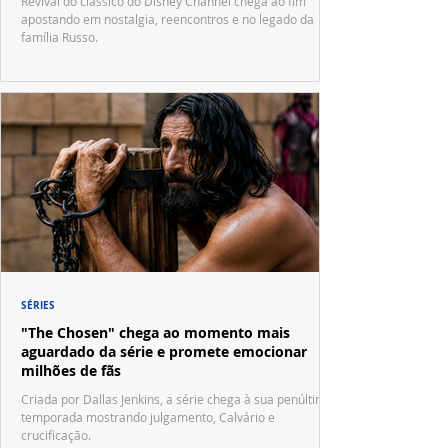
Revival do clássico do Disney Channel chega ao fim
apostando em nostalgia, reencontros e no legado da
família Russo.
SÉRIES
"The Chosen" chega ao momento mais
aguardado da série e promete emocionar
milhões de fãs
Criada por Dallas Jenkins, a série chega à sua penúltima
temporada mostrando julgamento, Calvário e
crucificação.