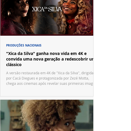
PRODUÇÕES NACIONAIS
"Xica da Silva" ganha nova vida em 4K e
convida uma nova geração a redescobrir um
clássico
A versão restaurada em 4K de "Xica da Silva", dirigida
por Cacá Diegues e protagonizada por Zezé Motta,
chega aos cinemas após revelar suas primeiras imagens
no trailer oficial.