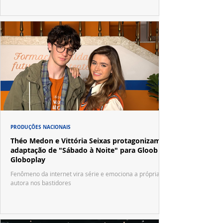
PRODUÇÕES NACIONAIS
Théo Medon e Vittória Seixas protagonizam
adaptação de "Sábado à Noite" para Gloob e
Globoplay
Fenômeno da internet vira série e emociona a própria
autora nos bastidores