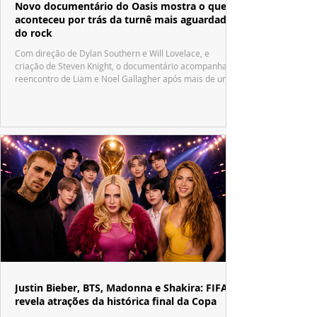
Novo documentário do Oasis mostra o que
aconteceu por trás da turnê mais aguardada
do rock
Com direção de Dylan Southern e Will Lovelace, e
criação de Steven Knight, o documentário acompanha o
reencontro de Liam e Noel Gallagher após mais de uma
década.
Justin Bieber, BTS, Madonna e Shakira: FIFA
revela atrações da histórica final da Copa