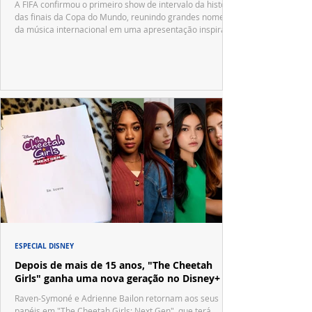
A FIFA confirmou o primeiro show de intervalo da história
das finais da Copa do Mundo, reunindo grandes nomes
da música internacional em uma apresentação inspirada
no tradicional Halftime Show do Super Bowl.
ESPECIAL DISNEY
Depois de mais de 15 anos, "The Cheetah
Girls" ganha uma nova geração no Disney+
Raven-Symoné e Adrienne Bailon retornam aos seus
papéis em "The Cheetah Girls: Next Gen", que terá