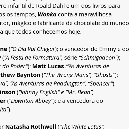
ro infantil de Roald Dahl e um dos livros para 
os os tempos, 
Wonka
 conta a maravilhosa 
ntor, mágico e fabricante de chocolate do mundo
a que todos conhecemos hoje.
ne 
(
“O Dia Vai Chegar
); o vencedor do Emmy e do
 
(
“A Festa de Formatura”, 
série 
“Schmigadoon”)
; 
or do Poder”
); 
Matt Lucas
(“As Aventuras de 
thew Baynton 
(
“The Wrong Mans”, “Ghosts”
); 
a”, “As Aventuras de Paddington”, “Spencer”
), 
inson
 (
“Johnny English” e “Mr. Bean”, 
er 
(
“Downton Abbey”
); e a vencedora do 
ita”
).
r 
Natasha Rothwell 
(
“The White Lotus”, 