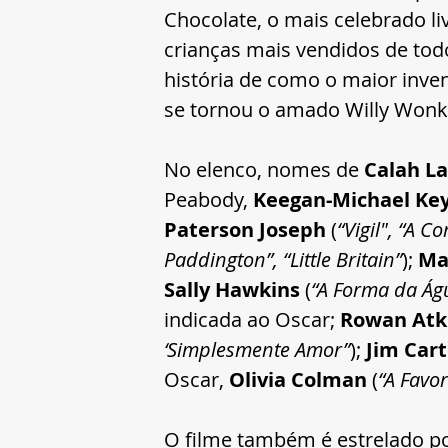
Chocolate, o mais celebrado liv
crianças mais vendidos de tod
história de como o maior inve
se tornou o amado Willy Wonk
No elenco, nomes de 
Calah La
Peabody, 
Keegan-Michael Key
Paterson Joseph 
(
“Vigil", “A C
Paddington”, “Little Britain”
); 
Ma
Sally Hawkins
 (
“A Forma da Águ
indicada ao Oscar; 
Rowan Atk
‘Simplesmente Amor”
); 
Jim Cart
Oscar,
 Olivia Colman
 (
“A Favor
O filme também é estrelado po