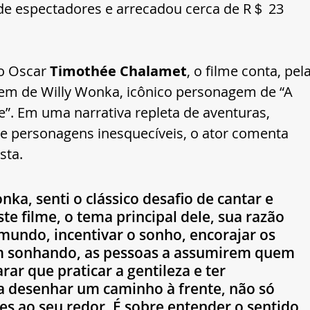
 de espectadores e arrecadou cerca de R＄ 23 
o Oscar
 Timothée Chalamet
, o filme conta, pela
igem de Willy Wonka, icônico personagem de “A 
e”. Em uma narrativa repleta de aventuras, 
e personagens inesquecíveis, o ator comenta 
sta.
nka, senti o clássico desafio de cantar e 
ste filme, o tema principal dele, sua razão 
o mundo, incentivar o sonho, encorajar os 
m sonhando, as pessoas a assumirem quem 
rar que praticar a gentileza e ter 
a desenhar um caminho à frente, não só 
es ao seu redor. É sobre entender o sentido 