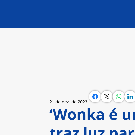
21 de dez. de 2023
‘Wonka é u
traz luz p