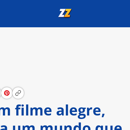
m filme alegre,
ara um mundo que