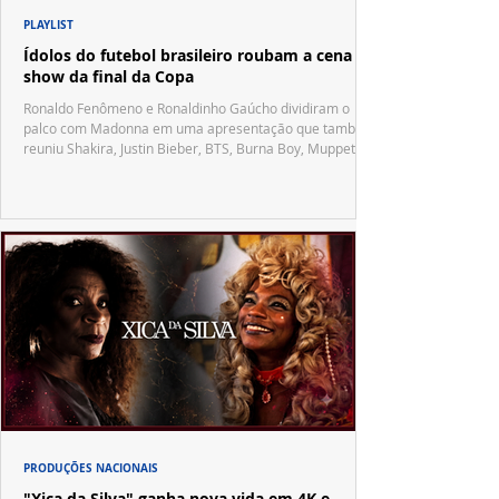
PLAYLIST
Ídolos do futebol brasileiro roubam a cena no
show da final da Copa
Ronaldo Fenômeno e Ronaldinho Gaúcho dividiram o
palco com Madonna em uma apresentação que também
reuniu Shakira, Justin Bieber, BTS, Burna Boy, Muppets,
Vila Sésamo e uma emocionante homenagem a Pelé.
PRODUÇÕES NACIONAIS
"Xica da Silva" ganha nova vida em 4K e