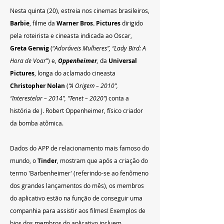
Nesta quinta (20), estreia nos cinemas brasileiros, 
Barbie
, 
filme da 
Warner Bros. Pictures
 dirigido 
pela roteirista e cineasta indicada ao Oscar, 
Greta Gerwig
 (“
Adoráveis Mulheres”, “Lady Bird: A 
Hora de Voar
”) e, 
Oppenheimer
,
 da 
Universal 
Pictures
, longa do aclamado cineasta 
Christopher Nolan 
(
“A Origem – 2010”, 
“Interestelar – 2014”, “Tenet – 2020”)
 conta a 
história de J. Robert Oppenheimer, físico criador 
da bomba atômica.
Dados do APP de relacionamento mais famoso do 
mundo, o 
Tinder
, mostram que após a criação do 
termo 'Barbenheimer' (referindo-se ao fenômeno 
dos grandes lançamentos do mês), os membros 
do aplicativo estão na função de conseguir uma 
companhia para assistir aos filmes! Exemplos de 
bios dos membros do aplicativo incluem 