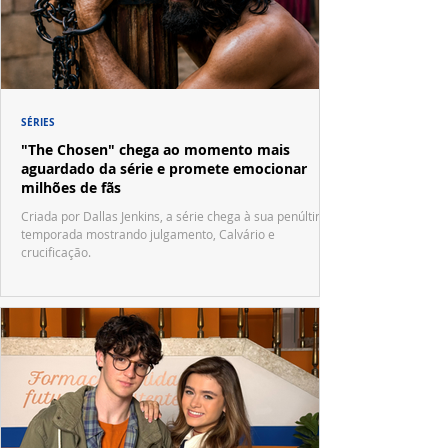
SÉRIES
"The Chosen" chega ao momento mais
aguardado da série e promete emocionar
milhões de fãs
Criada por Dallas Jenkins, a série chega à sua penúltima
temporada mostrando julgamento, Calvário e
crucificação.