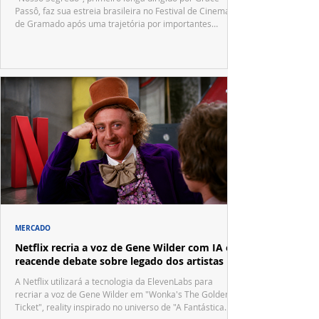
Passô, faz sua estreia brasileira no Festival de Cinema
de Gramado após uma trajetória por importantes
festivais internacionais.
MERCADO
Netflix recria a voz de Gene Wilder com IA e
reacende debate sobre legado dos artistas
A Netflix utilizará a tecnologia da ElevenLabs para
recriar a voz de Gene Wilder em "Wonka's The Golden
Ticket", reality inspirado no universo de "A Fantástica