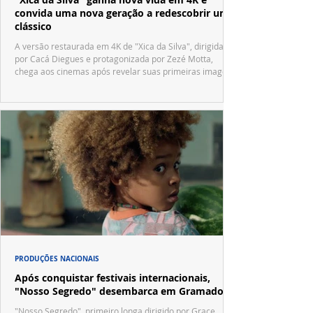
convida uma nova geração a redescobrir um
clássico
A versão restaurada em 4K de "Xica da Silva", dirigida
por Cacá Diegues e protagonizada por Zezé Motta,
chega aos cinemas após revelar suas primeiras imagens
no trailer oficial.
PRODUÇÕES NACIONAIS
Após conquistar festivais internacionais,
"Nosso Segredo" desembarca em Gramado
"Nosso Segredo", primeiro longa dirigido por Grace