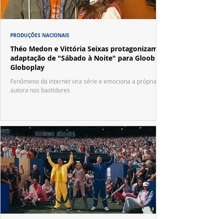
PRODUÇÕES NACIONAIS
Théo Medon e Vittória Seixas protagonizam
adaptação de "Sábado à Noite" para Gloob e
Globoplay
Fenômeno da internet vira série e emociona a própria
autora nos bastidores