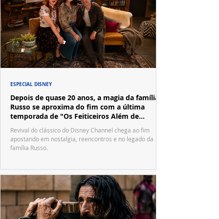
ESPECIAL DISNEY
Depois de quase 20 anos, a magia da família
Russo se aproxima do fim com a última
temporada de "Os Feiticeiros Além de
Waverly Place"
Revival do clássico do Disney Channel chega ao fim
apostando em nostalgia, reencontros e no legado da
família Russo.