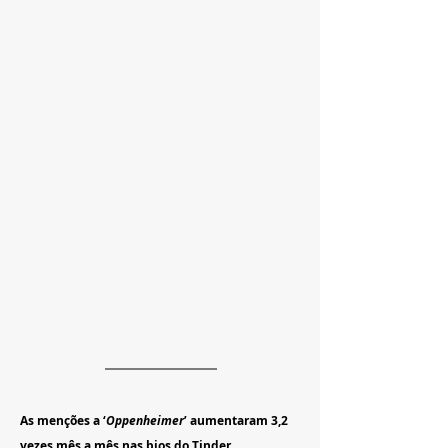
As menções a ‘
Oppenheimer
’ aumentaram 3,2 
vezes mês a mês nas bios do Tinder 