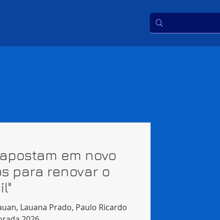
 apostam em novo
os para renovar o
l"
auan, Lauana Prado, Paulo Ricardo
orada 2026.