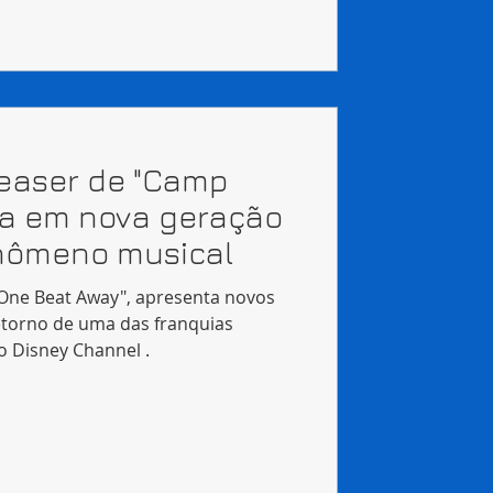
teaser de "Camp
ta em nova geração
enômeno musical
 "One Beat Away", apresenta novos
etorno de uma das franquias
o Disney Channel .