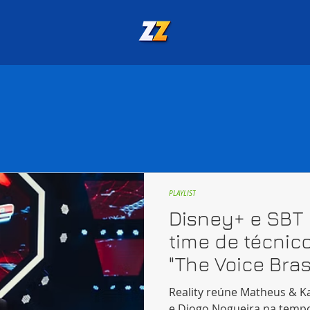
PLAYLIST
Disney+ e SBT
time de técnic
"The Voice Brasi
Reality reúne Matheus & K
e Diogo Nogueira na temp