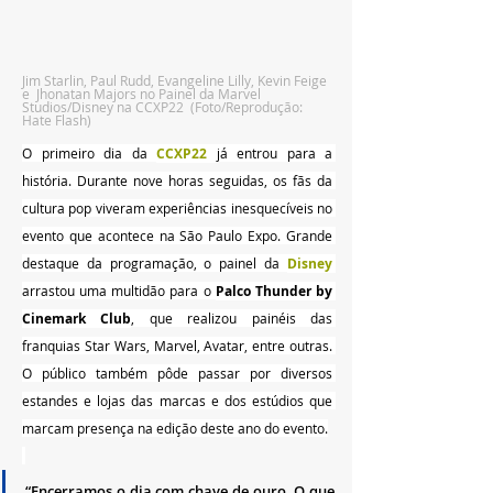
Jim Starlin, Paul Rudd, Evangeline Lilly, Kevin Feige 
e  Jhonatan Majors no Painel da Marvel 
Studios/Disney na CCXP22  (Foto/Reprodução: 
Hate Flash)
O primeiro dia da 
CCXP22
já entrou para a 
história. Durante nove horas seguidas, os fãs da 
cultura pop viveram experiências inesquecíveis no 
evento que acontece na São Paulo Expo. Grande 
destaque da programação, o painel da 
Disney
arrastou uma multidão para o 
Palco Thunder by 
Cinemark Club
, que realizou painéis das 
franquias Star Wars, Marvel, Avatar, entre outras. 
O público também pôde passar por diversos 
estandes e lojas das marcas e dos estúdios que 
marcam presença na edição deste ano do evento.
“Encerramos o dia com chave de ouro. O que 