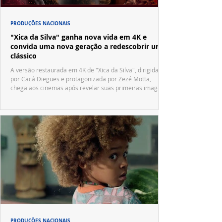
PRODUÇÕES NACIONAIS
"Xica da Silva" ganha nova vida em 4K e
convida uma nova geração a redescobrir um
clássico
A versão restaurada em 4K de "Xica da Silva", dirigida
por Cacá Diegues e protagonizada por Zezé Motta,
chega aos cinemas após revelar suas primeiras imagens
no trailer oficial.
PRODUÇÕES NACIONAIS