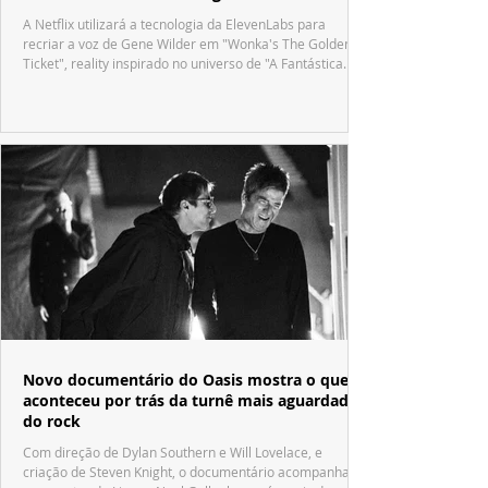
A Netflix utilizará a tecnologia da ElevenLabs para
recriar a voz de Gene Wilder em "Wonka's The Golden
Ticket", reality inspirado no universo de "A Fantástica
Fábrica de Chocolate".
Novo documentário do Oasis mostra o que
aconteceu por trás da turnê mais aguardada
do rock
Com direção de Dylan Southern e Will Lovelace, e
criação de Steven Knight, o documentário acompanha o