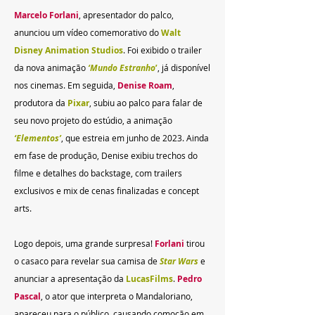
Marcelo Forlani
, apresentador do palco, 
anunciou um vídeo comemorativo do
Walt 
Disney Animation Studios
. Foi exibido o trailer 
da nova animação 
‘Mundo Estranho
’
, já disponível 
nos cinemas. Em seguida, 
Denise Roam
, 
produtora da 
Pixar
, subiu ao palco para falar de 
seu novo projeto do estúdio, a animação 
‘Elementos’
, que estreia em junho de 2023. Ainda 
em fase de produção, Denise exibiu trechos do 
filme e detalhes do backstage, com trailers 
exclusivos e mix de cenas finalizadas e concept 
arts.
Logo depois, uma grande surpresa! 
Forlani 
tirou 
o casaco para revelar sua camisa de
Star Wars
e 
anunciar a apresentação da 
LucasFilms
. 
Pedro 
Pascal
, o ator que interpreta o Mandaloriano, 
apareceu para o público, causando comoção em 