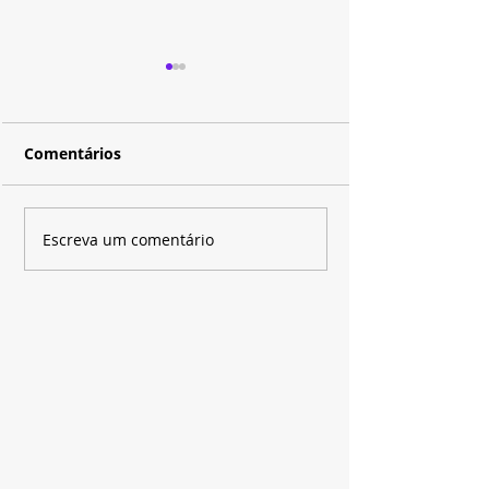
Comentários
Disney+ e SBT apostam
Depois de quas
Escreva um comentário
em novo time de
anos, a magia 
técnicos para renovar
família Russo 
o "The Voice Brasil"
aproxima do f
última tempor
"Os Feiticeiro
de Waverly Pla