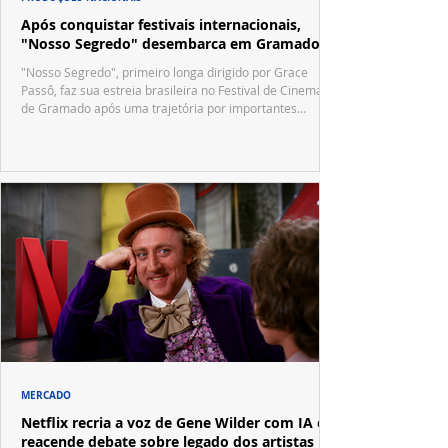
Após conquistar festivais internacionais,
"Nosso Segredo" desembarca em Gramado
"Nosso Segredo", primeiro longa dirigido por Grace
Passô, faz sua estreia brasileira no Festival de Cinema
de Gramado após uma trajetória por importantes
festivais internacionais.
MERCADO
Netflix recria a voz de Gene Wilder com IA e
reacende debate sobre legado dos artistas