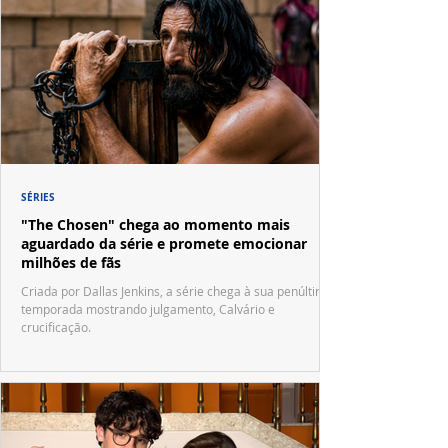
SÉRIES
"The Chosen" chega ao momento mais
aguardado da série e promete emocionar
milhões de fãs
Criada por Dallas Jenkins, a série chega à sua penúltima
temporada mostrando julgamento, Calvário e
crucificação.