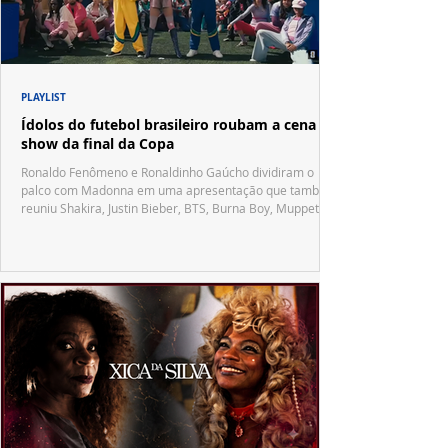
PLAYLIST
Ídolos do futebol brasileiro roubam a cena no
show da final da Copa
Ronaldo Fenômeno e Ronaldinho Gaúcho dividiram o
palco com Madonna em uma apresentação que também
reuniu Shakira, Justin Bieber, BTS, Burna Boy, Muppets,
Vila Sésamo e uma emocionante homenagem a Pelé.