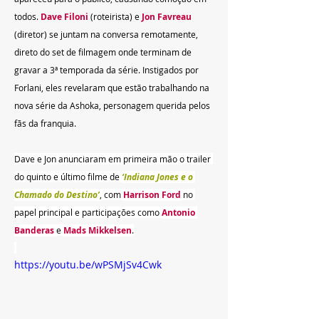
todos. 
Dave Filoni
(roteirista) e 
Jon Favreau
(diretor) se juntam na conversa remotamente, 
direto do set de filmagem onde terminam de 
gravar a 3ª temporada da série. Instigados por 
Forlani, eles revelaram que estão trabalhando na 
nova série da Ashoka, personagem querida pelos 
fãs da franquia. 
Dave e Jon anunciaram em primeira mão o trailer 
do quinto e último filme de
‘Indiana Jones e o 
Chamado do Destino’
, com 
Harrison Ford
 no 
papel principal e participações como 
Antonio 
Banderas 
e 
Mads Mikkelsen
.
https://youtu.be/wPSMjSv4Cwk