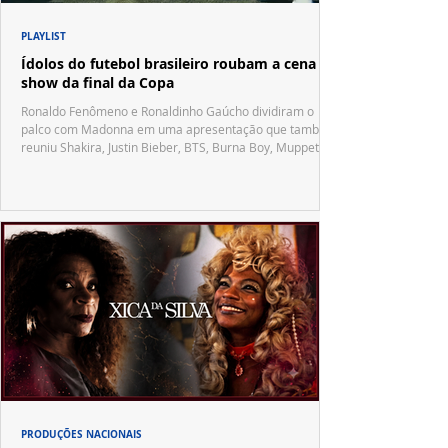
PLAYLIST
Ídolos do futebol brasileiro roubam a cena no
show da final da Copa
Ronaldo Fenômeno e Ronaldinho Gaúcho dividiram o
palco com Madonna em uma apresentação que também
reuniu Shakira, Justin Bieber, BTS, Burna Boy, Muppets,
Vila Sésamo e uma emocionante homenagem a Pelé.
PRODUÇÕES NACIONAIS