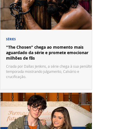
SÉRIES
"The Chosen" chega ao momento mais
aguardado da série e promete emocionar
milhões de fãs
Criada por Dallas Jenkins, a série chega à sua penúltima
temporada mostrando julgamento, Calvário e
crucificação.