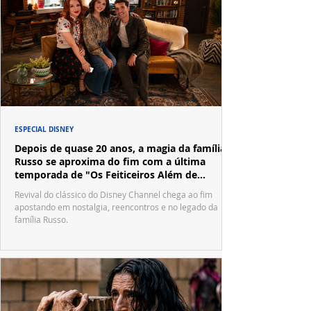
ESPECIAL DISNEY
Depois de quase 20 anos, a magia da família
Russo se aproxima do fim com a última
temporada de "Os Feiticeiros Além de
Waverly Place"
Revival do clássico do Disney Channel chega ao fim
apostando em nostalgia, reencontros e no legado da
família Russo.