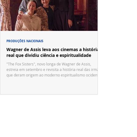
PRODUÇÕES NACIONAIS
Wagner de Assis leva aos cinemas a história
real que dividiu ciência e espiritualidade
"The Fox Sisters", novo longa de Wagner de Assis,
estreia em setembro e revisita a história real das irmãs
que deram origem ao moderno espiritualismo ocidental.