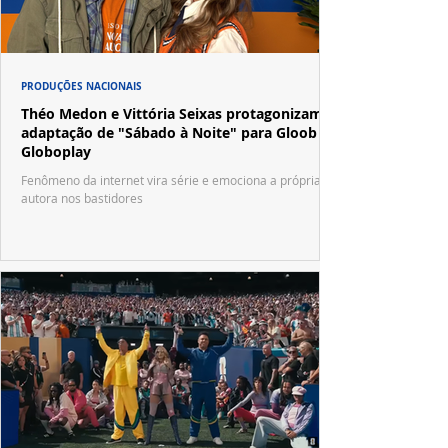
PRODUÇÕES NACIONAIS
Théo Medon e Vittória Seixas protagonizam
adaptação de "Sábado à Noite" para Gloob e
Globoplay
Fenômeno da internet vira série e emociona a própria
autora nos bastidores