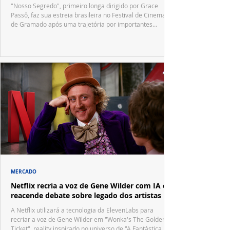
"Nosso Segredo", primeiro longa dirigido por Grace
Passô, faz sua estreia brasileira no Festival de Cinema
de Gramado após uma trajetória por importantes
festivais internacionais.
MERCADO
Netflix recria a voz de Gene Wilder com IA e
reacende debate sobre legado dos artistas
A Netflix utilizará a tecnologia da ElevenLabs para
recriar a voz de Gene Wilder em "Wonka's The Golden
Ticket", reality inspirado no universo de "A Fantástica