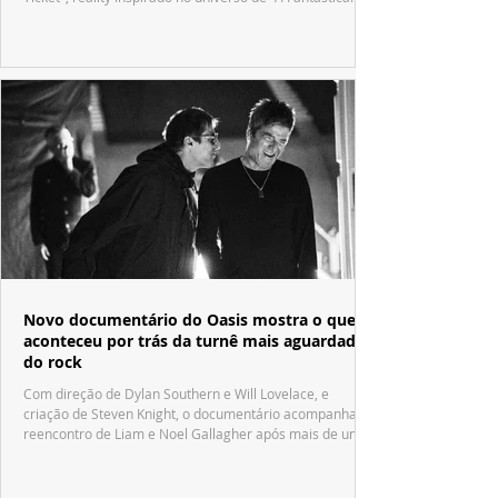
Fábrica de Chocolate".
Novo documentário do Oasis mostra o que
aconteceu por trás da turnê mais aguardada
do rock
Com direção de Dylan Southern e Will Lovelace, e
criação de Steven Knight, o documentário acompanha o
reencontro de Liam e Noel Gallagher após mais de uma
década.