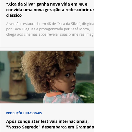
"Xica da Silva" ganha nova vida em 4K e
convida uma nova geração a redescobrir um
clássico
A versão restaurada em 4K de "Xica da Silva", dirigida
por Cacá Diegues e protagonizada por Zezé Motta,
chega aos cinemas após revelar suas primeiras imagens
no trailer oficial.
PRODUÇÕES NACIONAIS
Após conquistar festivais internacionais,
"Nosso Segredo" desembarca em Gramado