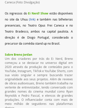
Caneca (Foto: Divulgação)
Os ingressos do 
Ei Nerd! Show
 estão disponíveis 
no site da Uhuu 
(link)
 e também nas bilheterias 
presenciais, no Teatro Opus Frei Caneca e no 
Teatro Bradesco, ambos na capital paulista. A 
direção é de Diogo Portugal, considerado o 
precursor da comédia stand up no Brasil.
Sobre Breno Jordan
Um dos criadores por trás do Ei Nerd, Breno 
começou a se destacar no universo digital em 
2020 através da produção de conteúdos para o 
YouTube, Instagram, TikTok e YouTube Shorts, com 
sua visão singular e sempre buscando trazer 
originalidade aos seus projetos. Além de reviews 
de obras audiovisuais, Breno também trabalha na 
vertente de entrevistador, tendo conversado com 
grandes nomes do cinema mundial como Ryan 
Reynolds e Pedro Pascal, e elencos de grandes 
produções. O influenciador conta com mais de 
meio milhão de seguidores nas plataformas 
digitais. 