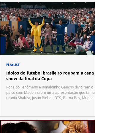
PLAYLIST
Ídolos do futebol brasileiro roubam a cena no
show da final da Copa
Ronaldo Fenômeno e Ronaldinho Gaúcho dividiram o
palco com Madonna em uma apresentação que também
reuniu Shakira, Justin Bieber, BTS, Burna Boy, Muppets,
Vila Sésamo e uma emocionante homenagem a Pelé.