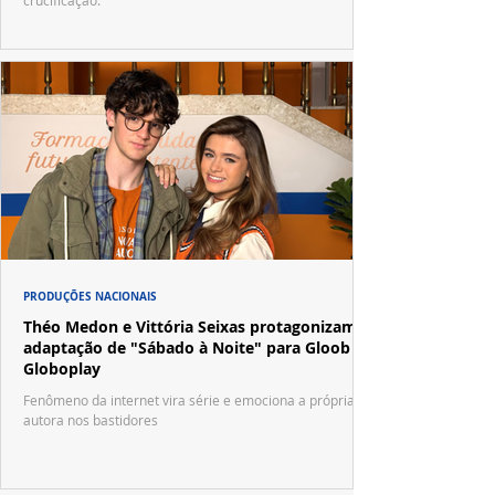
crucificação.
PRODUÇÕES NACIONAIS
Théo Medon e Vittória Seixas protagonizam
adaptação de "Sábado à Noite" para Gloob e
Globoplay
Fenômeno da internet vira série e emociona a própria
autora nos bastidores