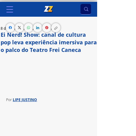
8 de mar. de 2024
2 min de leitura
Ei Nerd! Show: canal de cultura
pop leva experiência imersiva para
o palco do Teatro Frei Caneca
Com apresentação de Breno Jordan, o espetáculo 
de temática geek irá ocorrer durante o mês de 
abril na capital paulista
Por 
LIPE JUSTINO