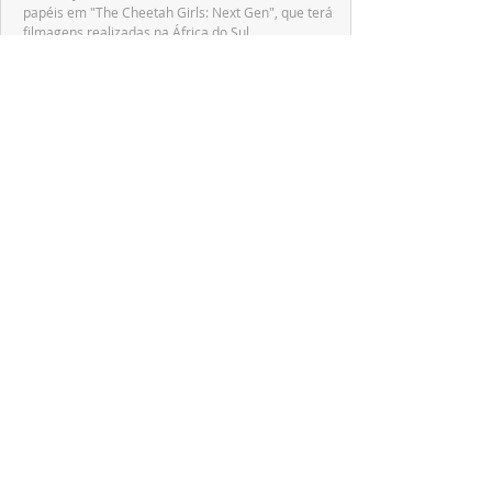
papéis em "The Cheetah Girls: Next Gen", que terá
filmagens realizadas na África do Sul.
PRODUÇÕES NACIONAIS
Wagner de Assis leva aos cinemas a história
real que dividiu ciência e espiritualidade
"The Fox Sisters", novo longa de Wagner de Assis,
estreia em setembro e revisita a história real das irmãs
que deram origem ao moderno espiritualismo ocidental.