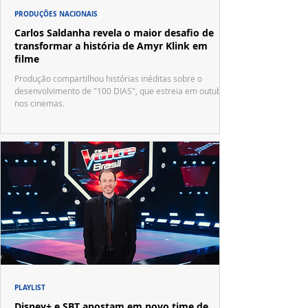
PRODUÇÕES NACIONAIS
Carlos Saldanha revela o maior desafio de
transformar a história de Amyr Klink em
filme
Produção compartilhou histórias inéditas sobre o
desenvolvimento de "100 DIAS", que estreia em outubro
nos cinemas.
PLAYLIST
Disney+ e SBT apostam em novo time de