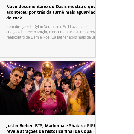
Novo documentário do Oasis mostra o que
aconteceu por trás da turnê mais aguardada
do rock
Com direção de Dylan Southern e Will Lovelace, e
criação de Steven Knight, o documentário acompanha o
reencontro de Liam e Noel Gallagher após mais de uma
década.
Justin Bieber, BTS, Madonna e Shakira: FIFA
revela atrações da histórica final da Copa