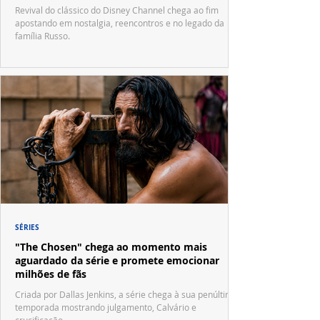
Waverly Place"
Revival do clássico do Disney Channel chega ao fim
apostando em nostalgia, reencontros e no legado da
família Russo.
SÉRIES
"The Chosen" chega ao momento mais
aguardado da série e promete emocionar
milhões de fãs
Criada por Dallas Jenkins, a série chega à sua penúltima
temporada mostrando julgamento, Calvário e