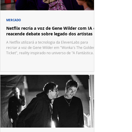
MERCADO
Netflix recria a voz de Gene Wilder com IA e
reacende debate sobre legado dos artistas
A Netflix utilizará a tecnologia da ElevenLabs para
recriar a voz de Gene Wilder em "Wonka's The Golden
Ticket", reality inspirado no universo de "A Fantástica
Fábrica de Chocolate".