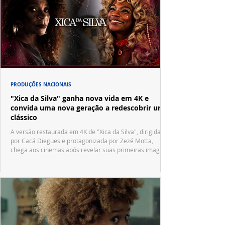
PRODUÇÕES NACIONAIS
"Xica da Silva" ganha nova vida em 4K e
convida uma nova geração a redescobrir um
clássico
A versão restaurada em 4K de "Xica da Silva", dirigida
por Cacá Diegues e protagonizada por Zezé Motta,
chega aos cinemas após revelar suas primeiras imagens
no trailer oficial.