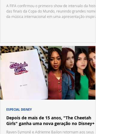
A FIFA confirmou o primeiro show de intervalo da história
das finais da Copa do Mundo, reunindo grandes nomes
da música internacional em uma apresentação inspirada
no tradicional Halftime Show do Super Bowl.
ESPECIAL DISNEY
Depois de mais de 15 anos, "The Cheetah
Girls" ganha uma nova geração no Disney+
Raven-Symoné e Adrienne Bailon retornam aos seus