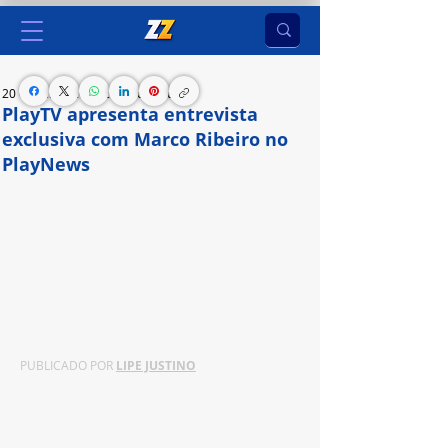
20 de jul. de 2024
2 min de leitura
PlayTV apresenta entrevista
exclusiva com Marco Ribeiro no
PlayNews
Marco Ribeiro é uma figura icônica na dublagem, 
conhecido por dar voz a personagens como Jim 
Carrey, Woody em “Toy Story”, Yusuke Urameshi 
em “Yū Yū Hakusho” e, recentemente, a um 
personagem em “Super Mario”
PUBLICADO POR 
LIPE JUSTINO