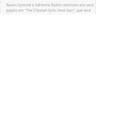
Raven-Symoné e Adrienne Bailon retornam aos seus
papéis em "The Cheetah Girls: Next Gen", que terá
filmagens realizadas na África do Sul.
PRODUÇÕES NACIONAIS
Wagner de Assis leva aos cinemas a história
real que dividiu ciência e espiritualidade
"The Fox Sisters", novo longa de Wagner de Assis,
estreia em setembro e revisita a história real das irmãs