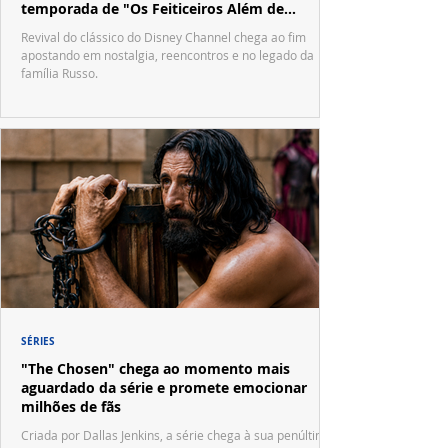
temporada de "Os Feiticeiros Além de
Waverly Place"
Revival do clássico do Disney Channel chega ao fim
apostando em nostalgia, reencontros e no legado da
família Russo.
SÉRIES
"The Chosen" chega ao momento mais
aguardado da série e promete emocionar
milhões de fãs
Criada por Dallas Jenkins, a série chega à sua penúltima