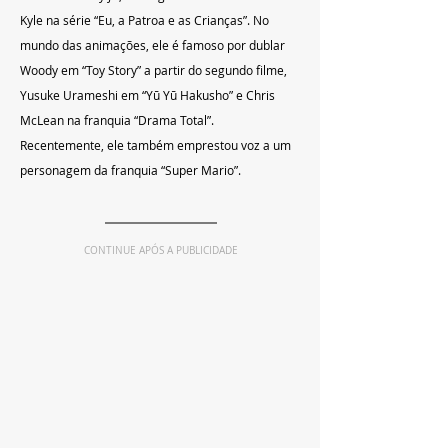
Kyle na série “Eu, a Patroa e as Crianças”. No 
mundo das animações, ele é famoso por dublar 
Woody em “Toy Story” a partir do segundo filme, 
Yusuke Urameshi em “Yū Yū Hakusho” e Chris 
McLean na franquia “Drama Total”. 
Recentemente, ele também emprestou voz a um 
personagem da franquia “Super Mario”.
CONTINUE APÓS A PUBLICIDADE