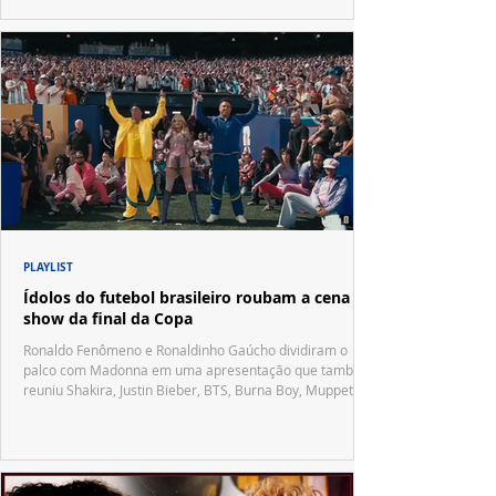
PLAYLIST
Ídolos do futebol brasileiro roubam a cena no
show da final da Copa
Ronaldo Fenômeno e Ronaldinho Gaúcho dividiram o
palco com Madonna em uma apresentação que também
reuniu Shakira, Justin Bieber, BTS, Burna Boy, Muppets,
Vila Sésamo e uma emocionante homenagem a Pelé.