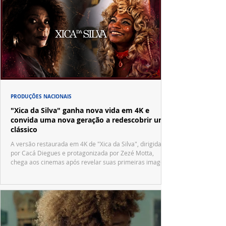
PRODUÇÕES NACIONAIS
"Xica da Silva" ganha nova vida em 4K e
convida uma nova geração a redescobrir um
clássico
A versão restaurada em 4K de "Xica da Silva", dirigida
por Cacá Diegues e protagonizada por Zezé Motta,
chega aos cinemas após revelar suas primeiras imagens
no trailer oficial.