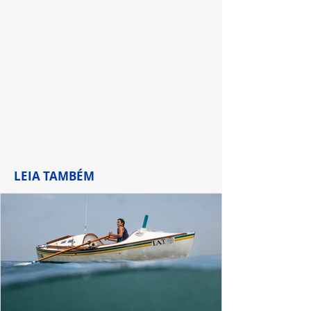
no Disney+
Salesiano
LEIA TAMBÉM