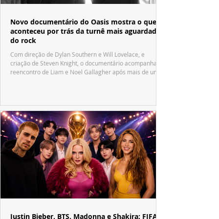
Novo documentário do Oasis mostra o que
aconteceu por trás da turnê mais aguardada
do rock
Com direção de Dylan Southern e Will Lovelace, e
criação de Steven Knight, o documentário acompanha o
reencontro de Liam e Noel Gallagher após mais de uma
década.
Justin Bieber, BTS, Madonna e Shakira: FIFA