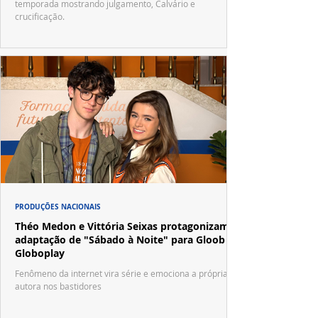
temporada mostrando julgamento, Calvário e
crucificação.
PRODUÇÕES NACIONAIS
Théo Medon e Vittória Seixas protagonizam
adaptação de "Sábado à Noite" para Gloob e
Globoplay
Fenômeno da internet vira série e emociona a própria
autora nos bastidores