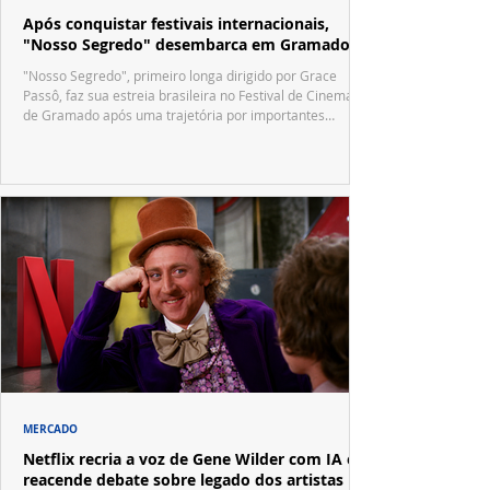
Após conquistar festivais internacionais,
"Nosso Segredo" desembarca em Gramado
"Nosso Segredo", primeiro longa dirigido por Grace
Passô, faz sua estreia brasileira no Festival de Cinema
de Gramado após uma trajetória por importantes
festivais internacionais.
MERCADO
Netflix recria a voz de Gene Wilder com IA e
reacende debate sobre legado dos artistas