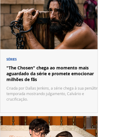
SÉRIES
"The Chosen" chega ao momento mais
aguardado da série e promete emocionar
milhões de fãs
Criada por Dallas Jenkins, a série chega à sua penúltima
temporada mostrando julgamento, Calvário e
crucificação.