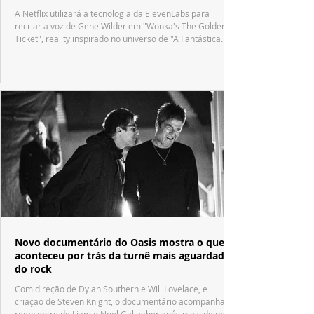
A Netflix utilizará a tecnologia da ElevenLabs para
recriar a voz de Gene Wilder em "Wonka's The Golden
Ticket", reality inspirado no universo de "A Fantástica
Fábrica de Chocolate".
Novo documentário do Oasis mostra o que
aconteceu por trás da turnê mais aguardada
do rock
Com direção de Dylan Southern e Will Lovelace, e
criação de Steven Knight, o documentário acompanha o
reencontro de Liam e Noel Gallagher após mais de uma