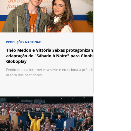
PRODUÇÕES NACIONAIS
Théo Medon e Vittória Seixas protagonizam
adaptação de "Sábado à Noite" para Gloob e
Globoplay
Fenômeno da internet vira série e emociona a própria
autora nos bastidores