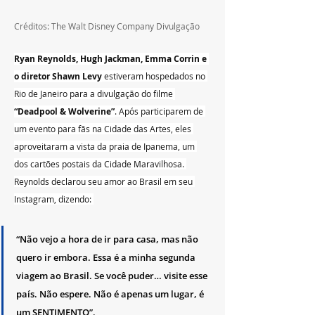
Créditos: The Walt Disney Company Divulgação
Ryan Reynolds, Hugh Jackman, Emma Corrin e 
o diretor Shawn Levy
 estiveram hospedados no 
Rio de Janeiro para a divulgação do filme
“Deadpool & Wolverine”
. Após participarem de 
um evento para fãs na Cidade das Artes, eles 
aproveitaram a vista da praia de Ipanema, um 
dos cartões postais da Cidade Maravilhosa. 
Reynolds declarou seu amor ao Brasil em seu 
Instagram, dizendo: 
“Não vejo a hora de ir para casa, mas não 
quero ir embora. Essa é a minha segunda 
viagem ao Brasil. Se você puder… visite esse 
país. Não espere. Não é apenas um lugar, é 
um SENTIMENTO”. 