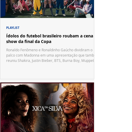
PLAYLIST
Ídolos do futebol brasileiro roubam a cena no
show da final da Copa
Ronaldo Fenômeno e Ronaldinho Gaúcho dividiram o
palco com Madonna em uma apresentação que também
reuniu Shakira, Justin Bieber, BTS, Burna Boy, Muppets,
Vila Sésamo e uma emocionante homenagem a Pelé.