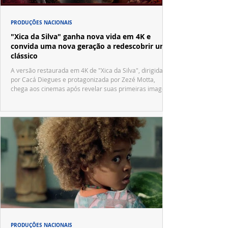
PRODUÇÕES NACIONAIS
"Xica da Silva" ganha nova vida em 4K e
convida uma nova geração a redescobrir um
clássico
A versão restaurada em 4K de "Xica da Silva", dirigida
por Cacá Diegues e protagonizada por Zezé Motta,
chega aos cinemas após revelar suas primeiras imagens
no trailer oficial.
PRODUÇÕES NACIONAIS