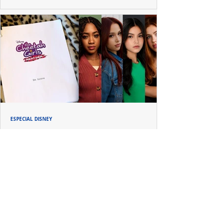
ESPECIAL DISNEY
Depois de mais de 15 anos, "The Cheetah
Girls" ganha uma nova geração no Disney+
Raven-Symoné e Adrienne Bailon retornam aos seus
papéis em "The Cheetah Girls: Next Gen", que terá
filmagens realizadas na África do Sul.