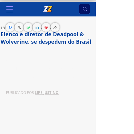
18 de jul. de 2024
2 min de leitura
Elenco e diretor de Deadpool &
Wolverine, se despedem do Brasil
Como parte da turnê global da campanha de 
divulgação do filme, os astros Ryan Reynolds, 
Hugh Jackman e Emma Corrin e o diretor Shawn 
Levy passaram dois dias alegres no Rio de Janeiro
PUBLICADO POR 
LIPE JUSTINO