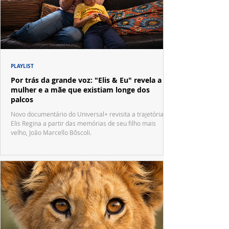
PLAYLIST
Por trás da grande voz: "Elis & Eu" revela a
mulher e a mãe que existiam longe dos
palcos
Novo documentário do Universal+ revisita a trajetória de
Elis Regina a partir das memórias de seu filho mais
velho, João Marcello Bôscoli.