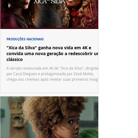
PRODUÇÕES NACIONAIS
"Xica da Silva" ganha nova vida em 4K e
convida uma nova geração a redescobrir um
clássico
A versão restaurada em 4K de "Xica da Silva", dirigida
por Cacá Diegues e protagonizada por Zezé Motta,
chega aos cinemas após revelar suas primeiras imagens
no trailer oficial.