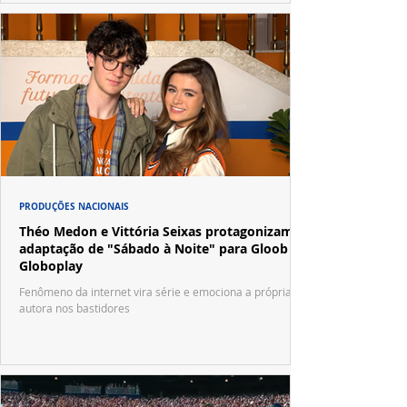
PRODUÇÕES NACIONAIS
Théo Medon e Vittória Seixas protagonizam
adaptação de "Sábado à Noite" para Gloob e
Globoplay
Fenômeno da internet vira série e emociona a própria
autora nos bastidores