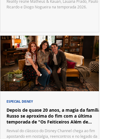
Reality reúne Matheus & Kauan, Lauana Prado, Paulo
Ricardo e Diogo Nogueira na temporada 2026.
ESPECIAL DISNEY
Depois de quase 20 anos, a magia da família
Russo se aproxima do fim com a última
temporada de "Os Feiticeiros Além de
Waverly Place"
Revival do clássico do Disney Channel chega ao fim
apostando em nostalgia, reencontros e no legado da