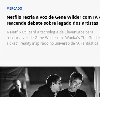
MERCADO
Netflix recria a voz de Gene Wilder com IA e
reacende debate sobre legado dos artistas
A Netflix utilizará a tecnologia da ElevenLabs para
recriar a voz de Gene Wilder em "Wonka's The Golden
Ticket", reality inspirado no universo de "A Fantástica
Fábrica de Chocolate".
Novo documentário do Oasis mostra o que
aconteceu por trás da turnê mais aguardada