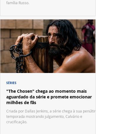
família Russo.
SÉRIES
"The Chosen" chega ao momento mais
aguardado da série e promete emocionar
milhões de fãs
Criada por Dallas Jenkins, a série chega à sua penúltima
temporada mostrando julgamento, Calvário e
crucificação.