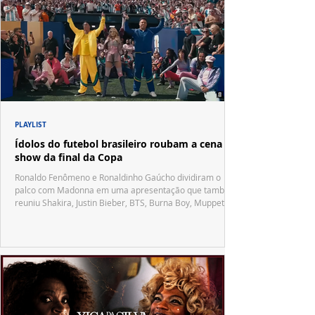
PLAYLIST
Ídolos do futebol brasileiro roubam a cena no
show da final da Copa
Ronaldo Fenômeno e Ronaldinho Gaúcho dividiram o
palco com Madonna em uma apresentação que também
reuniu Shakira, Justin Bieber, BTS, Burna Boy, Muppets,
Vila Sésamo e uma emocionante homenagem a Pelé.