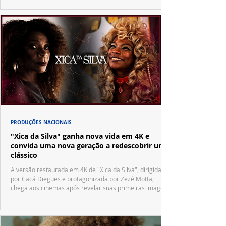
PRODUÇÕES NACIONAIS
"Xica da Silva" ganha nova vida em 4K e
convida uma nova geração a redescobrir um
clássico
A versão restaurada em 4K de "Xica da Silva", dirigida
por Cacá Diegues e protagonizada por Zezé Motta,
chega aos cinemas após revelar suas primeiras imagens
no trailer oficial.