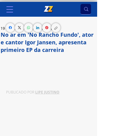
19 de jul. de 2024
4 min de leitura
No ar em 'No Rancho Fundo', ator
e cantor Igor Jansen, apresenta
primeiro EP da carreira
Projeto '’MEUS GOSTOS'', composto por quatro 
faixas inéditas, chega a todos os tocadores 
digitais nesta sexta-feira (19)
PUBLICADO POR 
LIPE JUSTINO