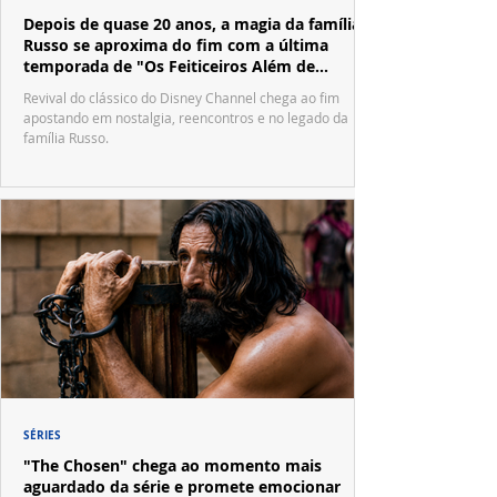
Depois de quase 20 anos, a magia da família
Russo se aproxima do fim com a última
temporada de "Os Feiticeiros Além de
Waverly Place"
Revival do clássico do Disney Channel chega ao fim
apostando em nostalgia, reencontros e no legado da
família Russo.
SÉRIES
"The Chosen" chega ao momento mais
aguardado da série e promete emocionar