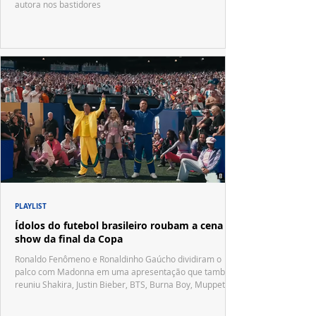
autora nos bastidores
PLAYLIST
Ídolos do futebol brasileiro roubam a cena no
show da final da Copa
Ronaldo Fenômeno e Ronaldinho Gaúcho dividiram o
palco com Madonna em uma apresentação que também
reuniu Shakira, Justin Bieber, BTS, Burna Boy, Muppets,
Vila Sésamo e uma emocionante homenagem a Pelé.