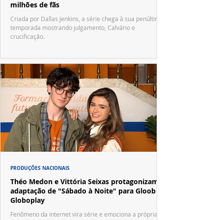
milhões de fãs
Criada por Dallas Jenkins, a série chega à sua penúltima
temporada mostrando julgamento, Calvário e
crucificação.
PRODUÇÕES NACIONAIS
Théo Medon e Vittória Seixas protagonizam
adaptação de "Sábado à Noite" para Gloob e
Globoplay
Fenômeno da internet vira série e emociona a própria