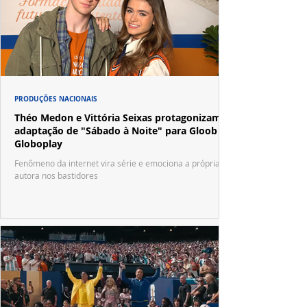
PRODUÇÕES NACIONAIS
Théo Medon e Vittória Seixas protagonizam
adaptação de "Sábado à Noite" para Gloob e
Globoplay
Fenômeno da internet vira série e emociona a própria
autora nos bastidores