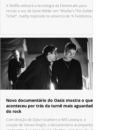
A Netflix utilizará a tecnologia da ElevenLabs para
recriar a voz de Gene Wilder em "Wonka's The Golden
Ticket", reality inspirado no universo de "A Fantástica
Fábrica de Chocolate".
Novo documentário do Oasis mostra o que
aconteceu por trás da turnê mais aguardada
do rock
Com direção de Dylan Southern e Will Lovelace, e
criação de Steven Knight, o documentário acompanha o
reencontro de Liam e Noel Gallagher após mais de uma