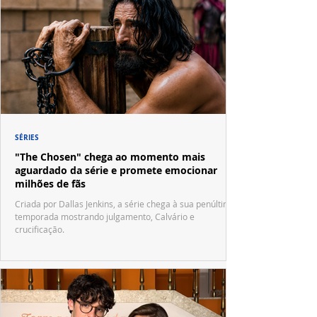
SÉRIES
"The Chosen" chega ao momento mais
aguardado da série e promete emocionar
milhões de fãs
Criada por Dallas Jenkins, a série chega à sua penúltima
temporada mostrando julgamento, Calvário e
crucificação.