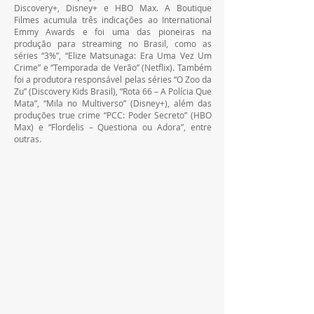
Discovery+, Disney+ e HBO Max. A Boutique 
Filmes acumula três indicações ao International 
Emmy Awards e foi uma das pioneiras na 
produção para streaming no Brasil, como as 
séries “3%”, “Elize Matsunaga: Era Uma Vez Um 
Crime” e “Temporada de Verão” (Netflix). Também 
foi a produtora responsável pelas séries “O Zoo da 
Zu” (Discovery Kids Brasil), “Rota 66 – A Polícia Que 
Mata”, “Mila no Multiverso” (Disney+), além das 
produções true crime “PCC: Poder Secreto” (HBO 
Max) e “Flordelis – Questiona ou Adora”, entre 
outras.