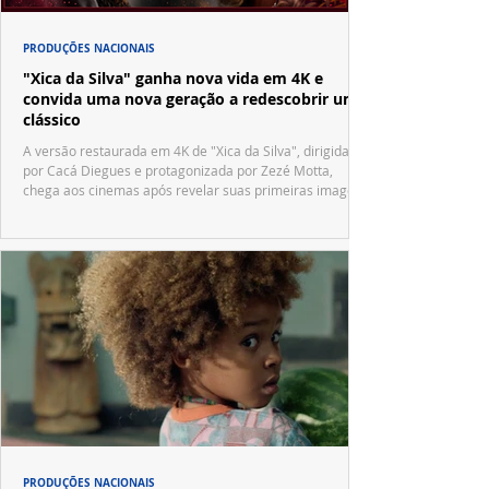
PRODUÇÕES NACIONAIS
"Xica da Silva" ganha nova vida em 4K e
convida uma nova geração a redescobrir um
clássico
A versão restaurada em 4K de "Xica da Silva", dirigida
por Cacá Diegues e protagonizada por Zezé Motta,
chega aos cinemas após revelar suas primeiras imagens
no trailer oficial.
PRODUÇÕES NACIONAIS