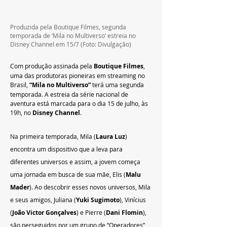
Produzida pela Boutique Filmes, segunda 
temporada de ‘Mila no Multiverso’ estreia no 
Disney Channel em 15/7 (Foto: Divulgação)
Com produção assinada pela 
Boutique Filmes
, 
uma das produtoras pioneiras em streaming no 
Brasil,
 “Mila no Multiverso” 
terá uma segunda 
temporada. A estreia da série nacional de 
aventura está marcada para o dia 15 de julho, às 
19h, no 
Disney Channel
.
Na primeira temporada, Mila (
Laura Luz
) 
encontra um dispositivo que a leva para 
diferentes universos e assim, a jovem começa 
uma jornada em busca de sua mãe, Elis (
Malu 
Mader
). Ao descobrir esses novos universos, Mila 
e seus amigos, Juliana (
Yuki Sugimoto
), Vinícius 
(
João Victor Gonçalves
) e Pierre (
Dani Flomin
), 
são perseguidos por um grupo de “Operadores”, 