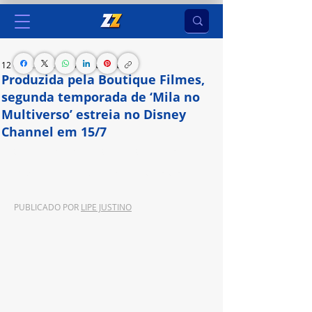
12 de jul. de 2024
3 min de leitura
Produzida pela Boutique Filmes,
segunda temporada de ‘Mila no
Multiverso’ estreia no Disney
Channel em 15/7
Série nacional de aventura é estrelada por Malu 
Mader, Laura Luz, Dani Flomin, entre outros
PUBLICADO POR 
LIPE JUSTINO