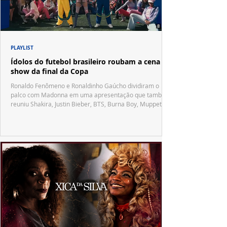
PLAYLIST
Ídolos do futebol brasileiro roubam a cena no
show da final da Copa
Ronaldo Fenômeno e Ronaldinho Gaúcho dividiram o
palco com Madonna em uma apresentação que também
reuniu Shakira, Justin Bieber, BTS, Burna Boy, Muppets,
Vila Sésamo e uma emocionante homenagem a Pelé.