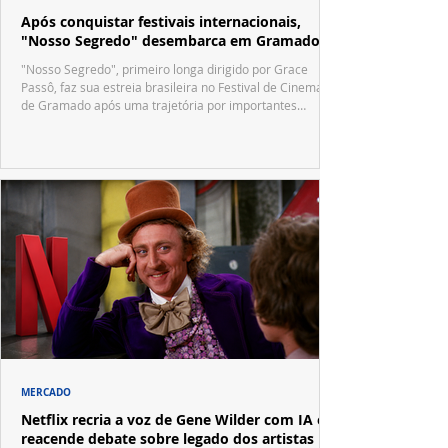
Após conquistar festivais internacionais,
"Nosso Segredo" desembarca em Gramado
"Nosso Segredo", primeiro longa dirigido por Grace
Passô, faz sua estreia brasileira no Festival de Cinema
de Gramado após uma trajetória por importantes
festivais internacionais.
MERCADO
Netflix recria a voz de Gene Wilder com IA e
reacende debate sobre legado dos artistas