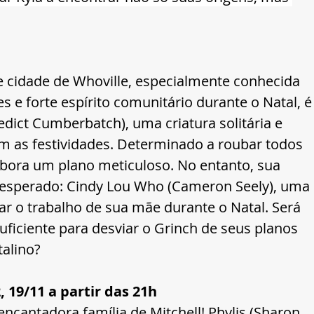
gre cidade de Whoville, especialmente conhecida 
 e forte espírito comunitário durante o Natal, é
dict Cumberbatch), uma criatura solitária e 
 as festividades. Determinado a roubar todos 
labora um plano meticuloso. No entanto, sua 
nesperado: Cindy Lou Who (Cameron Seely), uma 
iar o trabalho de sua mãe durante o Natal. Será 
ficiente para desviar o Grinch de seus planos 
talino?
 19/11 a partir das 21h
encantadora família de Mitchell! Phylis (Sharon 