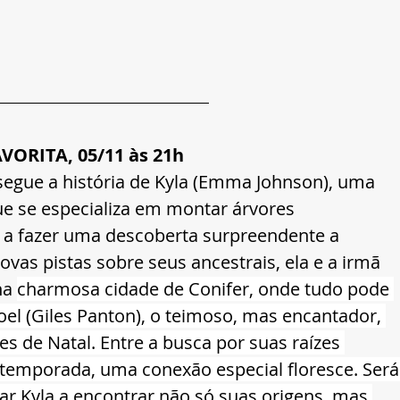
ORITA, 05/11 às 21h
segue a história de Kyla (Emma Johnson), uma 
e se especializa em montar árvores 
s a fazer uma descoberta surpreendente a 
ovas pistas sobre seus ancestrais, ela e a irmã 
a 
charmosa cidade de Conifer, onde tudo pode 
oel (Giles Panton), o teimoso, mas encantador, 
 de Natal. Entre a busca por suas raízes 
a temporada, uma conexão especial floresce. Será
dar Kyla a encontrar não só suas origens, mas 