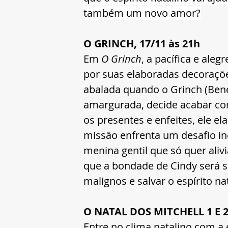
também um novo amor?
O GRINCH, 17/11 às 21h
Em 
O Grinch
, a pacífica e ale
por suas elaboradas decorações
abalada quando o Grinch (Bene
amargurada, decide acabar com
os presentes e enfeites, ele e
missão enfrenta um desafio i
menina gentil que só quer aliv
que a bondade de Cindy será su
malignos e salvar o espírito na
O NATAL DOS MITCHELL 1 E 2,
Entre no clima natalino com a 