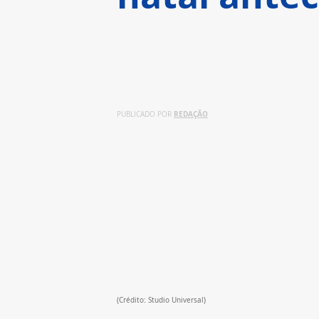
Prepare-se para uma maratona 
mês de novembro! Seja qual for
filme perfeito para você e sua
especial.
REDAÇÃO
PUBLICADO POR 
(Crédito: Studio Universal)