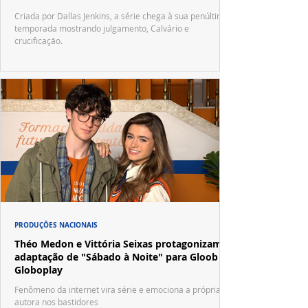
Criada por Dallas Jenkins, a série chega à sua penúltima
temporada mostrando julgamento, Calvário e
crucificação.
PRODUÇÕES NACIONAIS
Théo Medon e Vittória Seixas protagonizam
adaptação de "Sábado à Noite" para Gloob e
Globoplay
Fenômeno da internet vira série e emociona a própria
autora nos bastidores