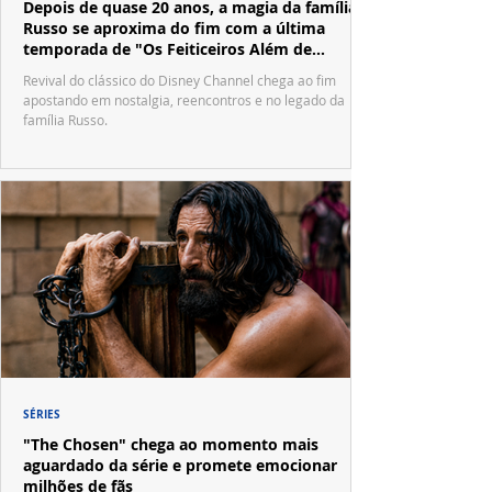
Depois de quase 20 anos, a magia da família
Russo se aproxima do fim com a última
temporada de "Os Feiticeiros Além de
Waverly Place"
Revival do clássico do Disney Channel chega ao fim
apostando em nostalgia, reencontros e no legado da
família Russo.
SÉRIES
"The Chosen" chega ao momento mais
aguardado da série e promete emocionar
milhões de fãs