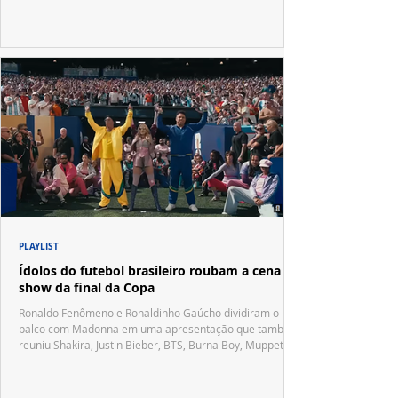
PLAYLIST
Ídolos do futebol brasileiro roubam a cena no
show da final da Copa
Ronaldo Fenômeno e Ronaldinho Gaúcho dividiram o
palco com Madonna em uma apresentação que também
reuniu Shakira, Justin Bieber, BTS, Burna Boy, Muppets,
Vila Sésamo e uma emocionante homenagem a Pelé.