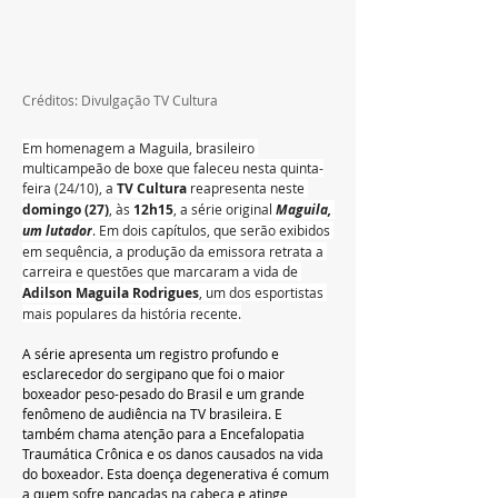
Créditos: Divulgação TV Cultura
Em homenagem a Maguila, brasileiro 
multicampeão de boxe que faleceu nesta quinta-
feira (24/10), a 
TV Cultura 
reapresenta neste
domingo (27)
, às 
12h15
, a série original 
Maguila, 
um lutador
. Em dois capítulos, que serão exibidos 
em sequência, a produção da emissora retrata a 
carreira e questões que marcaram a vida de
Adilson Maguila Rodrigues
, um dos esportistas 
mais populares da história recente.
A série apresenta um registro profundo e 
esclarecedor do sergipano que foi o maior 
boxeador peso-pesado do Brasil e um grande 
fenômeno de audiência na TV brasileira. E 
também chama atenção para a Encefalopatia 
Traumática Crônica e os danos causados na vida 
do boxeador. Esta doença degenerativa é comum 
a quem sofre pancadas na cabeça e atinge 