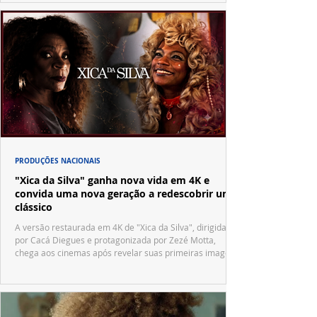
PRODUÇÕES NACIONAIS
"Xica da Silva" ganha nova vida em 4K e
convida uma nova geração a redescobrir um
clássico
A versão restaurada em 4K de "Xica da Silva", dirigida
por Cacá Diegues e protagonizada por Zezé Motta,
chega aos cinemas após revelar suas primeiras imagens
no trailer oficial.