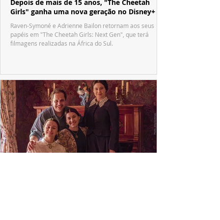
Depois de mais de 15 anos, "The Cheetah
Girls" ganha uma nova geração no Disney+
Raven-Symoné e Adrienne Bailon retornam aos seus
papéis em "The Cheetah Girls: Next Gen", que terá
filmagens realizadas na África do Sul.
PRODUÇÕES NACIONAIS
Wagner de Assis leva aos cinemas a história
real que dividiu ciência e espiritualidade