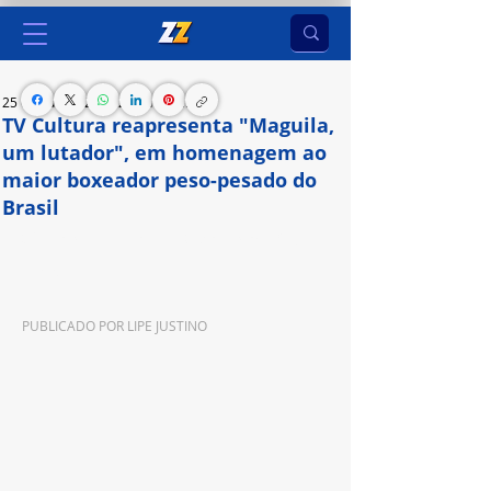
25 de out. de 2024
2 min de leitura
TV Cultura reapresenta "Maguila,
um lutador", em homenagem ao
maior boxeador peso-pesado do
Brasil
Série original vai ao ar neste domingo (27/10), às 
12h15
PUBLICADO POR 
LIPE JUSTINO