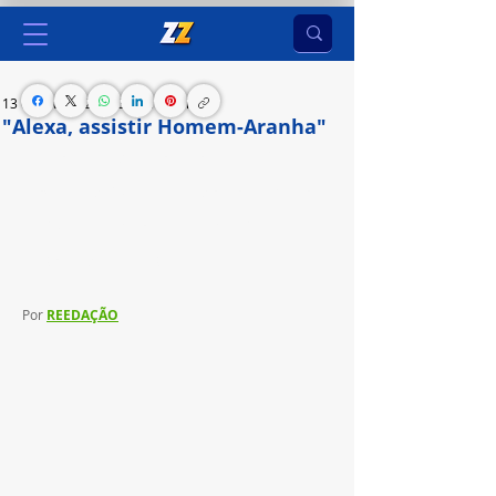
13 de fev. de 2024
3 min de leitura
"Alexa, assistir Homem-Aranha"
Amazon revela quais foram os filmes, séries e 
programas de TV mais buscados com Alexa no 
Fire TV em 2023; Homem-Aranha e Grey's 
Anatomy lideram a lista
Por 
REEDAÇÃO