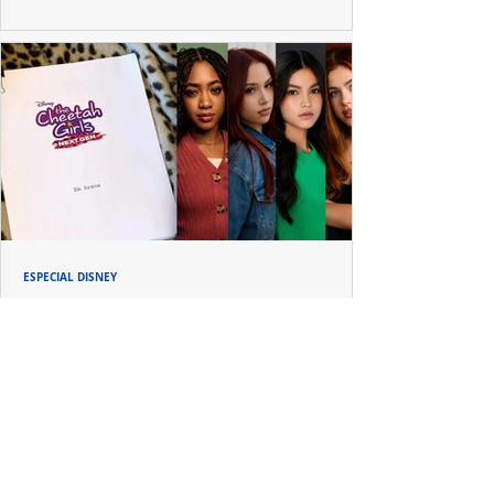
ESPECIAL DISNEY
Depois de mais de 15 anos, "The Cheetah
Girls" ganha uma nova geração no Disney+
Raven-Symoné e Adrienne Bailon retornam aos seus
papéis em "The Cheetah Girls: Next Gen", que terá
filmagens realizadas na África do Sul.