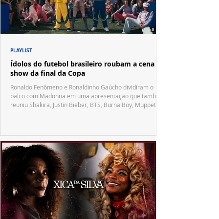
PLAYLIST
Ídolos do futebol brasileiro roubam a cena no
show da final da Copa
Ronaldo Fenômeno e Ronaldinho Gaúcho dividiram o
palco com Madonna em uma apresentação que também
reuniu Shakira, Justin Bieber, BTS, Burna Boy, Muppets,
Vila Sésamo e uma emocionante homenagem a Pelé.