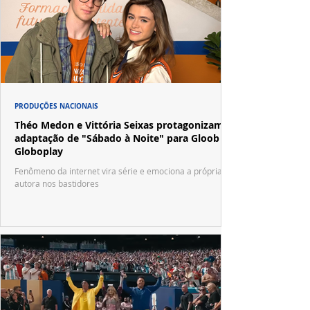
PRODUÇÕES NACIONAIS
Théo Medon e Vittória Seixas protagonizam
adaptação de "Sábado à Noite" para Gloob e
Globoplay
Fenômeno da internet vira série e emociona a própria
autora nos bastidores