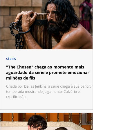
SÉRIES
"The Chosen" chega ao momento mais
aguardado da série e promete emocionar
milhões de fãs
Criada por Dallas Jenkins, a série chega à sua penúltima
temporada mostrando julgamento, Calvário e
crucificação.