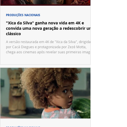
PRODUÇÕES NACIONAIS
"Xica da Silva" ganha nova vida em 4K e
convida uma nova geração a redescobrir um
clássico
A versão restaurada em 4K de "Xica da Silva", dirigida
por Cacá Diegues e protagonizada por Zezé Motta,
chega aos cinemas após revelar suas primeiras imagens
no trailer oficial.