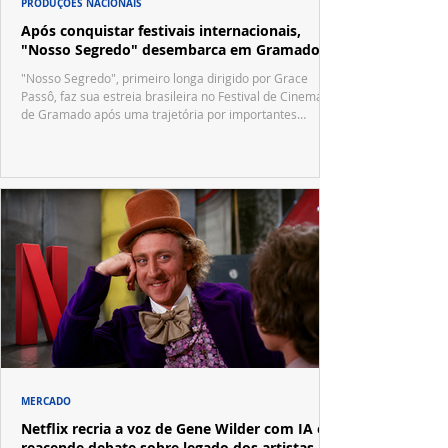
PRODUÇÕES NACIONAIS
Após conquistar festivais internacionais,
"Nosso Segredo" desembarca em Gramado
"Nosso Segredo", primeiro longa dirigido por Grace
Passô, faz sua estreia brasileira no Festival de Cinema
de Gramado após uma trajetória por importantes
festivais internacionais.
MERCADO
Netflix recria a voz de Gene Wilder com IA e
reacende debate sobre legado dos artistas