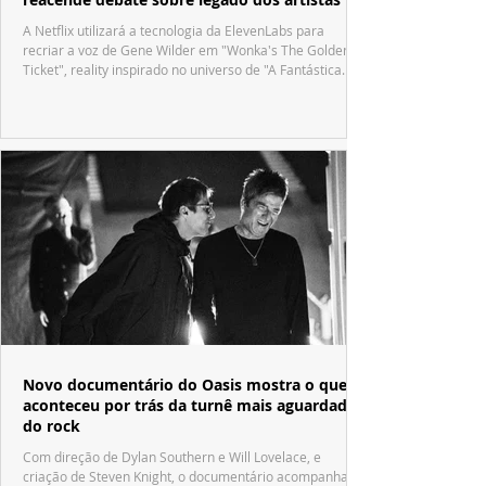
A Netflix utilizará a tecnologia da ElevenLabs para
recriar a voz de Gene Wilder em "Wonka's The Golden
Ticket", reality inspirado no universo de "A Fantástica
Fábrica de Chocolate".
Novo documentário do Oasis mostra o que
aconteceu por trás da turnê mais aguardada
do rock
Com direção de Dylan Southern e Will Lovelace, e
criação de Steven Knight, o documentário acompanha o