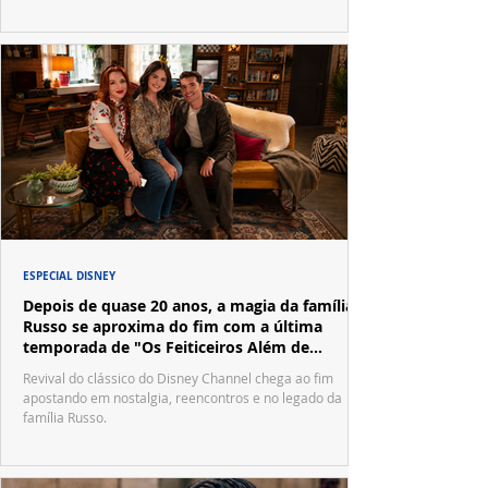
ESPECIAL DISNEY
Depois de quase 20 anos, a magia da família
Russo se aproxima do fim com a última
temporada de "Os Feiticeiros Além de
Waverly Place"
Revival do clássico do Disney Channel chega ao fim
apostando em nostalgia, reencontros e no legado da
família Russo.