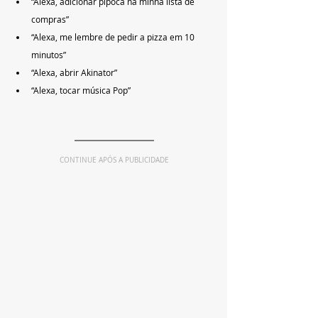
“Alexa, adicionar pipoca na minha lista de 
compras”
“Alexa, me lembre de pedir a pizza em 10 
minutos”
“Alexa, abrir Akinator”
“Alexa, tocar música Pop”
CONTINUE APÓS A PUBLICIDADE