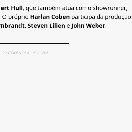
ert Hull
, que também atua como showrunner, 
. O próprio 
Harlan Coben
 participa da produção
ynbrandt
, 
Steven Lilien
 e 
John Weber
.
CONTINUE APÓS A PUBLICIDADE