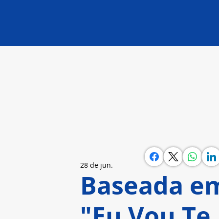
28 de jun.
Baseada em
"Eu Vou Te