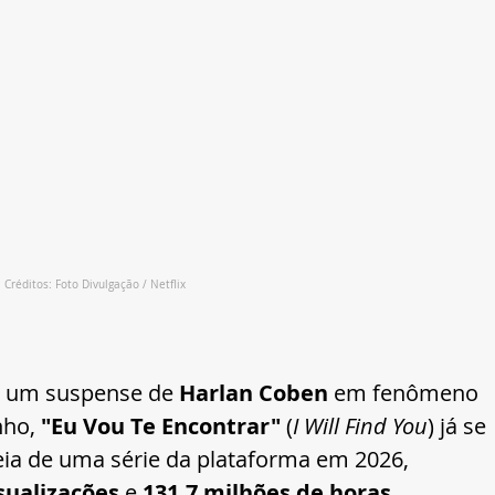
Créditos: Foto Divulgação / Netflix
r um suspense de 
Harlan Coben
 em fenômeno 
ho, 
"Eu Vou Te Encontrar"
 (
I Will Find You
) já se 
ia de uma série da plataforma em 2026, 
sualizações
 e 
131,7 milhões de horas 