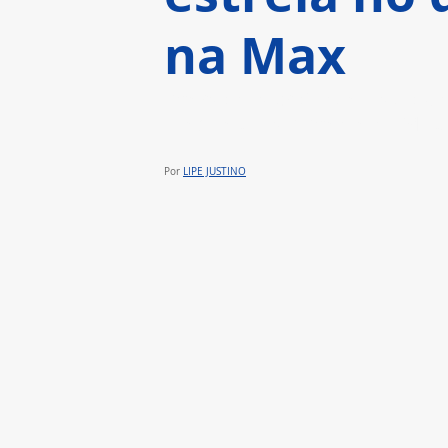
na Max
Imerso nas profundezas do U
chega exclusivamente na Max, 
Por 
LIPE JUSTINO