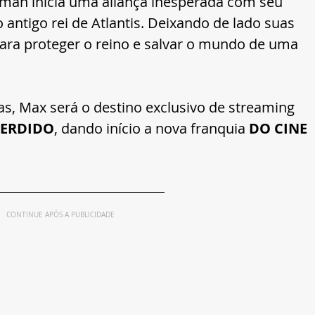
aman inicia uma aliança inesperada com seu 
 o antigo rei de Atlantis. Deixando de lado suas 
para proteger o reino e salvar o mundo de uma 
as, Max
será o destino exclusivo de streaming 
PERDIDO
, dando início a nova franqui
a 
DO CINE 
CONTINUE APÓS A PUBLICIDADE