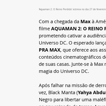
'Aquaman 2: O Reino Perdido' estreia no dia 27 de feverei
Com a chegada da 
Max
 à Amé
filme 
AQUAMAN 2: O REINO 
prometendo cativar a audiênci
Universo DC. O esperado lança
PRA MAX
, 
que 
oferece aos ass
conteúdos cinematográficos de
de suas casas. Junte-se à Max
magia do Universo DC.
Após falhar na missão de der
vez, Black Manta (
Yahya Abdul
Negro para libertar uma maléfi