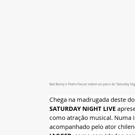
Bad Bunny e Pedro Pascal sobem ao palco do 'Saturday Night
Chega na madrugada deste dom
SATURDAY NIGHT LIVE
 apres
como atração musical. Numa im
acompanhado pelo ator chilen