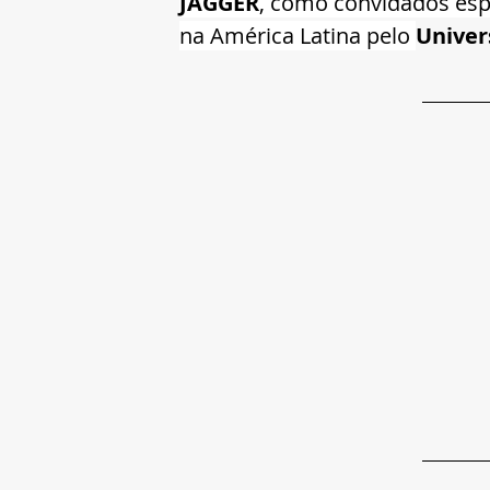
JAGGER
, como convidados esp
na América Latina pelo 
Univer