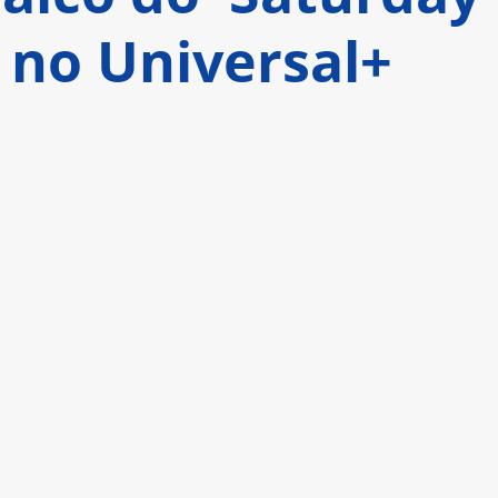
, no Universal+
ço com o aclamado episódio do programa 
ue também atua como atração musical, e recebe
mo convidados especiais