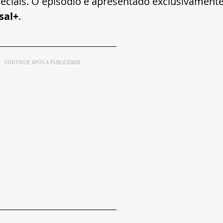
eciais. O episódio é apresentado exclusivamente
sal+
.
CONTINUE APÓS A PUBLICIDADE