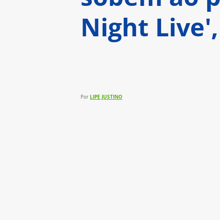
Night Live'
A presença latina ganha espa
apresentado por Bad Bunny, q
Pedro Pascal e Mick Jagger co
LIPE JUSTINO
Por 