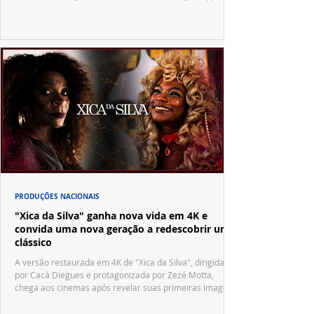
Vila Sésamo e uma emocionante homenagem a Pelé.
PRODUÇÕES NACIONAIS
"Xica da Silva" ganha nova vida em 4K e
convida uma nova geração a redescobrir um
clássico
A versão restaurada em 4K de "Xica da Silva", dirigida
por Cacá Diegues e protagonizada por Zezé Motta,
chega aos cinemas após revelar suas primeiras imagens
no trailer oficial.