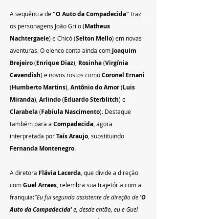
A sequência de 
"O Auto da Compadecida"
 traz 
os personagens João Grilo (
Matheus 
Nachtergaele
) e Chicó (
Selton Mello
) em novas 
aventuras. O elenco conta ainda com 
Joaquim 
Brejeiro
 (
Enrique Diaz
), 
Rosinha
 (
Virgínia 
Cavendish
) e novos rostos como 
Coronel Ernani
(
Humberto Martins
), 
Antônio do Amor
 (
Luis 
Miranda
), 
Arlindo
 (
Eduardo Sterblitch
) e 
Clarabela
 (
Fabiula Nascimento
). Destaque 
também para a 
Compadecida
, agora 
interpretada por 
Taís Araujo
, substituindo 
Fernanda Montenegro
.
A diretora 
Flávia Lacerda
, que divide a direção 
com 
Guel Arraes
, relembra sua trajetória com a 
franquia:
"Eu fui segunda assistente de direção de 
'O 
Auto da Compadecida'
 e, desde então, eu e Guel 