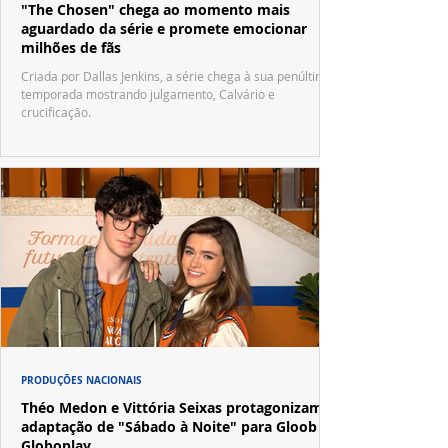
"The Chosen" chega ao momento mais
aguardado da série e promete emocionar
milhões de fãs
Criada por Dallas Jenkins, a série chega à sua penúltima
temporada mostrando julgamento, Calvário e
crucificação.
PRODUÇÕES NACIONAIS
Théo Medon e Vittória Seixas protagonizam
adaptação de "Sábado à Noite" para Gloob e
Globoplay