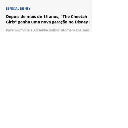
ESPECIAL DISNEY
Depois de mais de 15 anos, "The Cheetah
Girls" ganha uma nova geração no Disney+
Raven-Symoné e Adrienne Bailon retornam aos seus
papéis em "The Cheetah Girls: Next Gen", que terá
filmagens realizadas na África do Sul.
PRODUÇÕES NACIONAIS