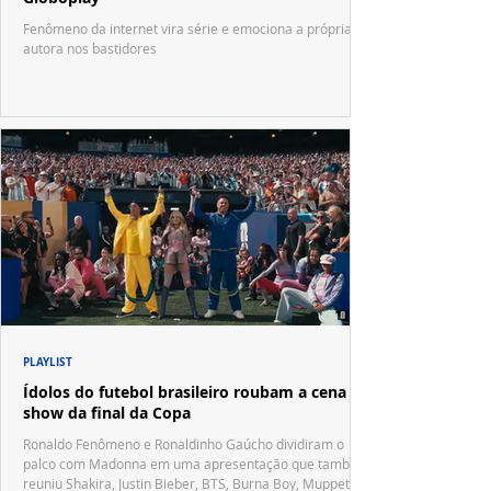
Fenômeno da internet vira série e emociona a própria
autora nos bastidores
PLAYLIST
Ídolos do futebol brasileiro roubam a cena no
show da final da Copa
Ronaldo Fenômeno e Ronaldinho Gaúcho dividiram o
palco com Madonna em uma apresentação que também
reuniu Shakira, Justin Bieber, BTS, Burna Boy, Muppets,