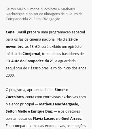
Selton Mello, Simone Zuccolotto e Matheus 
Nachtergaele no set de filmagens de “O Auto da 
Compadecida 2”. Foto: Divulgação
Canal Brasil
 prepara uma programação especial 
para os fãs de cinema nacional! No dia 
29 de 
novembro
, às 13h30, será exibido um episódio 
inédito do 
Cinejornal
, trazendo os bastidores de 
"O Auto da Compadecida 2"
, a aguardada 
sequência do clássico brasileiro do início dos anos 
2000. 
O programa, apresentado por 
Simone 
Zuccolotto
, conta com entrevistas exclusivas com 
o elenco principal — 
Matheus Nachtergaele
, 
Selton Mello
 e 
Enrique Diaz
 — e os diretores 
pernambucanos 
Flávia Lacerda
 e 
Guel Arraes
. 
Eles compartilham suas expectativas, as emoções 