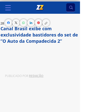
28 de nov. de 2024
3 min de leitura
Canal Brasil exibe com
exclusividade bastidores do set de
“O Auto da Compadecida 2”
Cinejornal traz entrevistas inéditas com os atores 
Matheus Nachtergaele, Selton Mello e Enrique 
Diaz, e os diretores Flávia Lacerda e Guel Arraes
PUBLICADO POR 
REDAÇÃO