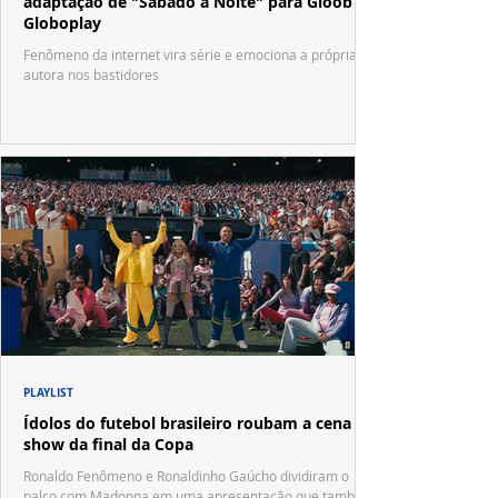
adaptação de "Sábado à Noite" para Gloob e
Globoplay
Fenômeno da internet vira série e emociona a própria
autora nos bastidores
PLAYLIST
Ídolos do futebol brasileiro roubam a cena no
show da final da Copa
Ronaldo Fenômeno e Ronaldinho Gaúcho dividiram o
palco com Madonna em uma apresentação que também