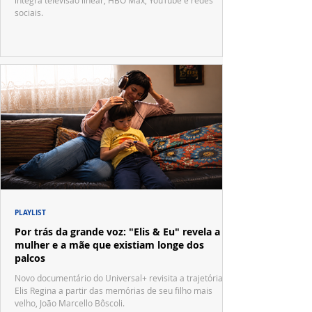
sociais.
PLAYLIST
Por trás da grande voz: "Elis & Eu" revela a
mulher e a mãe que existiam longe dos
palcos
Novo documentário do Universal+ revisita a trajetória de
Elis Regina a partir das memórias de seu filho mais
velho, João Marcello Bôscoli.