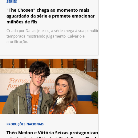
SÉRIES
"The Chosen" chega ao momento mais
aguardado da série e promete emocionar
milhões de fãs
Criada por Dallas Jenkins, a série chega à sua penúltima
temporada mostrando julgamento, Calvário e
crucificação.
PRODUÇÕES NACIONAIS
Théo Medon e Vittória Seixas protagonizam