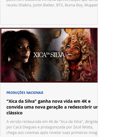
reuniu Shakira, Justin Bieber, BTS, Burna Boy, Muppets,
Vila Sésamo e uma emocionante homenagem a Pelé.
PRODUÇÕES NACIONAIS
"Xica da Silva" ganha nova vida em 4K e
convida uma nova geração a redescobrir um
clássico
A versão restaurada em 4K de "Xica da Silva", dirigida
por Cacá Diegues e protagonizada por Zezé Motta,
chega aos cinemas após revelar suas primeiras imagens