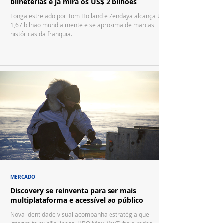
bilheterias e já mira os US$ 2 bilhões
Longa estrelado por Tom Holland e Zendaya alcança US$
1,67 bilhão mundialmente e se aproxima de marcas
históricas da franquia.
MERCADO
Discovery se reinventa para ser mais
multiplataforma e acessível ao público
Nova identidade visual acompanha estratégia que
integra televisão linear, HBO Max, YouTube e redes