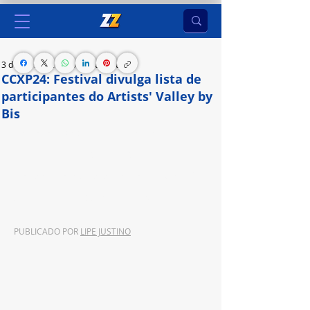
3 de nov. de 2024
5 min de leitura
CCXP24: Festival divulga lista de
participantes do Artists' Valley by
Bis
Com o conceito “Sempre parte da conversa”, a 
companhia apresentou formatos comerciais 
inovadores, oportunidades de comarketing, além 
de seus principais títulos para 2025
PUBLICADO POR 
LIPE JUSTINO