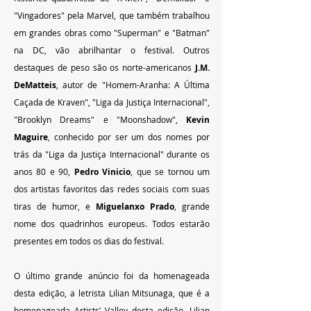
"Vingadores" pela Marvel, que também trabalhou 
em grandes obras como "Superman" e "Batman" 
na DC, vão abrilhantar o festival. Outros 
destaques de peso são os norte-americanos 
J.M. 
DeMatteis
, autor de "Homem-Aranha: A Última 
Caçada de Kraven", "Liga da Justiça Internacional", 
"Brooklyn Dreams" e "Moonshadow", 
Kevin 
Maguire
, conhecido por ser um dos nomes por 
trás da "Liga da Justiça Internacional" durante os 
anos 80 e 90, 
Pedro Vinicio
, que se tornou um 
dos artistas favoritos das redes sociais com suas 
tiras de humor, e 
Miguelanxo Prado
, grande 
nome dos quadrinhos europeus. Todos estarão 
presentes em todos os dias do festival.
O último grande anúncio foi da homenageada 
desta edição, a letrista Lilian Mitsunaga, que é a 
homenageada Artists’ Valley desta edição. Lilian 