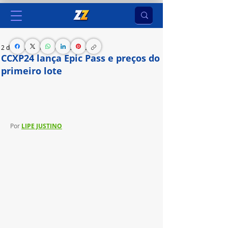
2 de abr. de 2024
4 min de leitura
CCXP24 lança Epic Pass e preços do
primeiro lote
Abertura de vendas acontece no dia 9 de abril 
com ingressos a partir de R＄ 160,00
Por 
LIPE JUSTINO