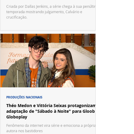
Criada por Dallas Jenkins, a série chega à sua penúltima
temporada mostrando julgamento, Calvário e
crucificação.
PRODUÇÕES NACIONAIS
Théo Medon e Vittória Seixas protagonizam
adaptação de "Sábado à Noite" para Gloob e
Globoplay
Fenômeno da internet vira série e emociona a própria
autora nos bastidores