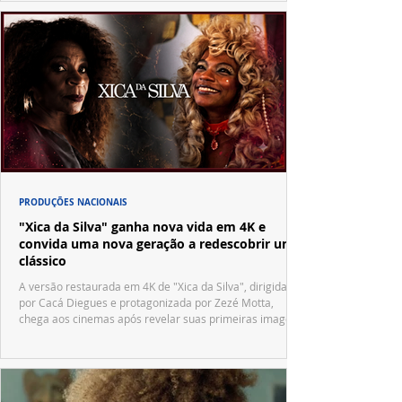
PRODUÇÕES NACIONAIS
"Xica da Silva" ganha nova vida em 4K e
convida uma nova geração a redescobrir um
clássico
A versão restaurada em 4K de "Xica da Silva", dirigida
por Cacá Diegues e protagonizada por Zezé Motta,
chega aos cinemas após revelar suas primeiras imagens
no trailer oficial.