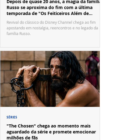
Depois de quase 20 anos, a magia da família
Russo se aproxima do fim com a última
temporada de "Os Feiticeiros Além de
Waverly Place"
Revival do clássico do Disney Channel chega ao fim
apostando em nostalgia, reencontros e no legado da
família Russo.
SÉRIES
"The Chosen" chega ao momento mais
aguardado da série e promete emocionar
milhões de fãs