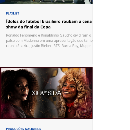
PLAYLIST
Ídolos do futebol brasileiro roubam a cena no
show da final da Copa
Ronaldo Fenômeno e Ronaldinho Gaúcho dividiram o
palco com Madonna em uma apresentação que também
reuniu Shakira, Justin Bieber, BTS, Burna Boy, Muppets,
Vila Sésamo e uma emocionante homenagem a Pelé.
PRODUÇÕES NACIONAIS