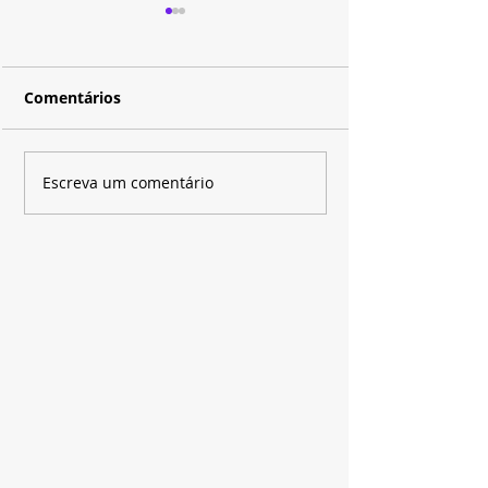
Comentários
"The Chosen" chega ao
Baseada em H
Escreva um comentário
momento mais
Coben, "Eu Vo
aguardado da série e
Encontrar" se 
promete emocionar
maior sucesso
milhões de fãs
Netflix em 202