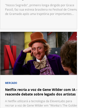
"Nosso Segredo", primeiro longa dirigido por Grace
Passô, faz sua estreia brasileira no Festival de Cinema
de Gramado após uma trajetória por importantes
festivais internacionais.
MERCADO
Netflix recria a voz de Gene Wilder com IA e
reacende debate sobre legado dos artistas
A Netflix utilizará a tecnologia da ElevenLabs para
recriar a voz de Gene Wilder em "Wonka's The Golden