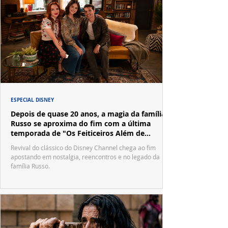
ESPECIAL DISNEY
Depois de quase 20 anos, a magia da família
Russo se aproxima do fim com a última
temporada de "Os Feiticeiros Além de
Waverly Place"
Revival do clássico do Disney Channel chega ao fim
apostando em nostalgia, reencontros e no legado da
família Russo.