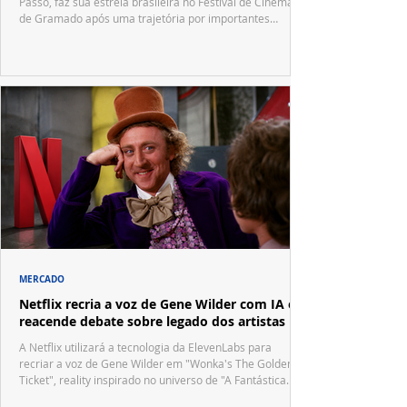
Passô, faz sua estreia brasileira no Festival de Cinema
de Gramado após uma trajetória por importantes
festivais internacionais.
MERCADO
Netflix recria a voz de Gene Wilder com IA e
reacende debate sobre legado dos artistas
A Netflix utilizará a tecnologia da ElevenLabs para
recriar a voz de Gene Wilder em "Wonka's The Golden
Ticket", reality inspirado no universo de "A Fantástica
Fábrica de Chocolate".