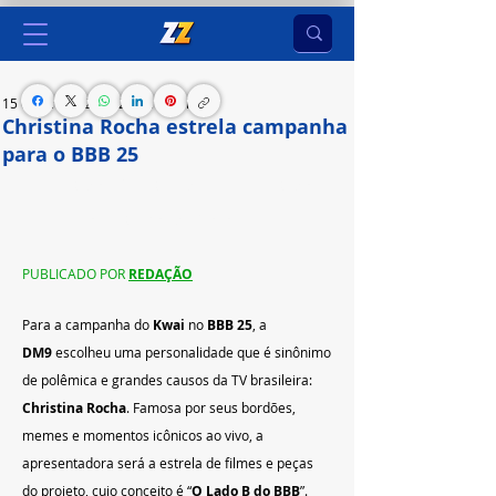
15 de jan. de 2025
2 min de leitura
Christina Rocha estrela campanha
para o BBB 25
Apresentadora é a estrela de filme e assets do 
Kwai para o reality show da Globo
PUBLICADO POR 
REDAÇÃO
Para a campanha do 
Kwai
 no 
BBB 25
, a 
DM9
 escolheu uma personalidade que é sinônimo 
de polêmica e grandes causos da TV brasileira: 
Christina Rocha
. Famosa por seus bordões, 
memes e momentos icônicos ao vivo, a 
apresentadora será a estrela de filmes e peças 
do projeto, cujo conceito é “
O Lado B do BBB
”.