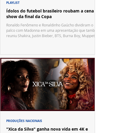
PLAYLIST
Ídolos do futebol brasileiro roubam a cena no
show da final da Copa
Ronaldo Fenômeno e Ronaldinho Gaúcho dividiram o
palco com Madonna em uma apresentação que também
reuniu Shakira, Justin Bieber, BTS, Burna Boy, Muppets,
Vila Sésamo e uma emocionante homenagem a Pelé.
PRODUÇÕES NACIONAIS
"Xica da Silva" ganha nova vida em 4K e