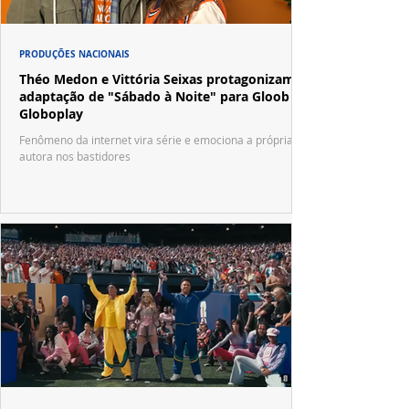
PRODUÇÕES NACIONAIS
Théo Medon e Vittória Seixas protagonizam
adaptação de "Sábado à Noite" para Gloob e
Globoplay
Fenômeno da internet vira série e emociona a própria
autora nos bastidores