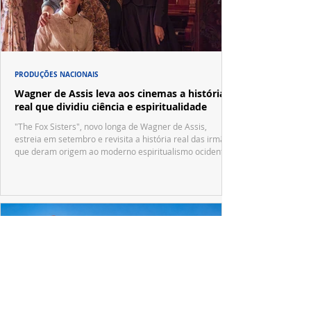
PRODUÇÕES NACIONAIS
Wagner de Assis leva aos cinemas a história
real que dividiu ciência e espiritualidade
"The Fox Sisters", novo longa de Wagner de Assis,
estreia em setembro e revisita a história real das irmãs
que deram origem ao moderno espiritualismo ocidental.