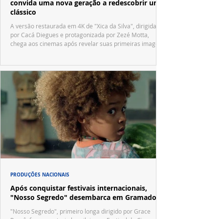
convida uma nova geração a redescobrir um
clássico
A versão restaurada em 4K de "Xica da Silva", dirigida
por Cacá Diegues e protagonizada por Zezé Motta,
chega aos cinemas após revelar suas primeiras imagens
no trailer oficial.
PRODUÇÕES NACIONAIS
Após conquistar festivais internacionais,
"Nosso Segredo" desembarca em Gramado
"Nosso Segredo", primeiro longa dirigido por Grace