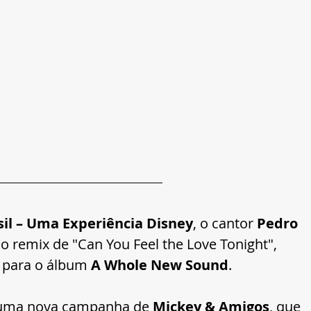
sil – Uma Experiência Disney
, o cantor 
Pedro 
do remix de "Can You Feel the Love Tonight", 
 para o álbum 
A Whole New Sound
. 
 uma nova campanha de 
Mickey & Amigos
, que 