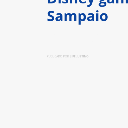
Sampaio
Como parte da nova campanha 
versão da banda Simple Plan de
todas as plataformas digitais
LIPE JUSTINO
PUBLICADO POR 