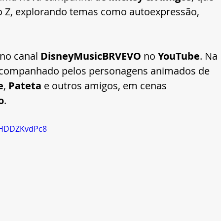
o Z, explorando temas como autoexpressão, 
 no canal 
DisneyMusicBRVEVO
 no 
YouTube
. Na 
acompanhado pelos personagens animados de 
e
, 
Pateta
 e outros amigos, em cenas 
o
. 
THDDZKvdPc8