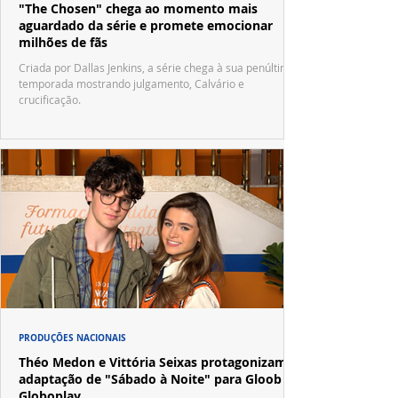
"The Chosen" chega ao momento mais
aguardado da série e promete emocionar
milhões de fãs
Criada por Dallas Jenkins, a série chega à sua penúltima
temporada mostrando julgamento, Calvário e
crucificação.
PRODUÇÕES NACIONAIS
Théo Medon e Vittória Seixas protagonizam
adaptação de "Sábado à Noite" para Gloob e
Globoplay