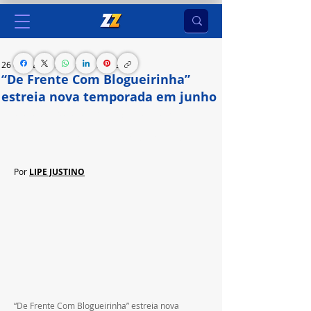
26 de mai. de 2024
2 min de leitura
“De Frente Com Blogueirinha”
estreia nova temporada em junho
Novos episódios da série estrelada por Gabriel 
Leone acompanham o desfecho de Pedro Dom
Por 
LIPE JUSTINO
“De Frente Com Blogueirinha” estreia nova 