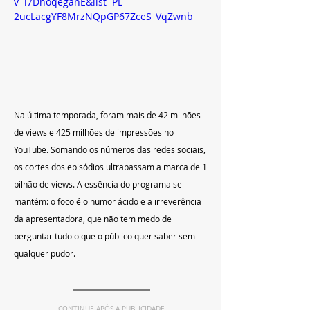
v=i7DhoqeganE&list=PL-
2ucLacgYF8MrzNQpGP67ZceS_VqZwnb
Na última temporada, foram mais de 42 milhões 
de views e 425 milhões de impressões no 
YouTube. Somando os números das redes sociais, 
os cortes dos episódios ultrapassam a marca de 1 
bilhão de views. A essência do programa se 
mantém: o foco é o humor ácido e a irreverência 
da apresentadora, que não tem medo de 
perguntar tudo o que o público quer saber sem 
qualquer pudor.
CONTINUE APÓS A PUBLICIDADE