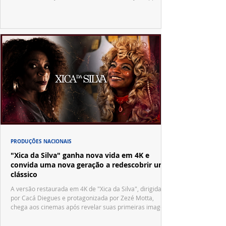
Vila Sésamo e uma emocionante homenagem a Pelé.
PRODUÇÕES NACIONAIS
"Xica da Silva" ganha nova vida em 4K e
convida uma nova geração a redescobrir um
clássico
A versão restaurada em 4K de "Xica da Silva", dirigida
por Cacá Diegues e protagonizada por Zezé Motta,
chega aos cinemas após revelar suas primeiras imagens
no trailer oficial.