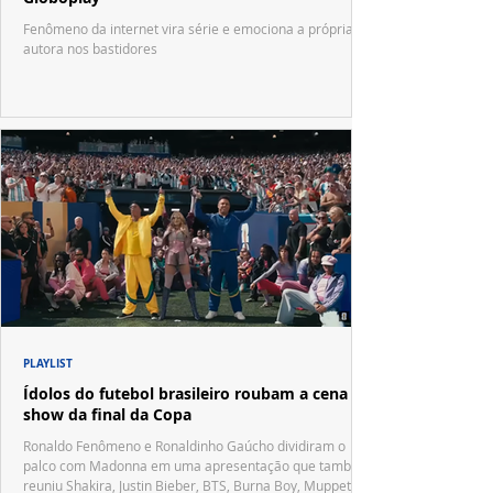
Fenômeno da internet vira série e emociona a própria
autora nos bastidores
PLAYLIST
Ídolos do futebol brasileiro roubam a cena no
show da final da Copa
Ronaldo Fenômeno e Ronaldinho Gaúcho dividiram o
palco com Madonna em uma apresentação que também
reuniu Shakira, Justin Bieber, BTS, Burna Boy, Muppets,