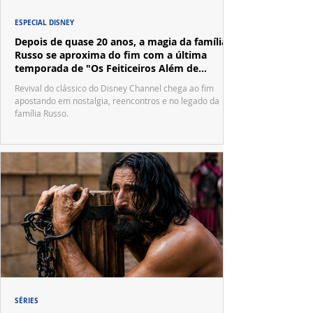
ESPECIAL DISNEY
Depois de quase 20 anos, a magia da família
Russo se aproxima do fim com a última
temporada de "Os Feiticeiros Além de
Waverly Place"
Revival do clássico do Disney Channel chega ao fim
apostando em nostalgia, reencontros e no legado da
família Russo.
SÉRIES