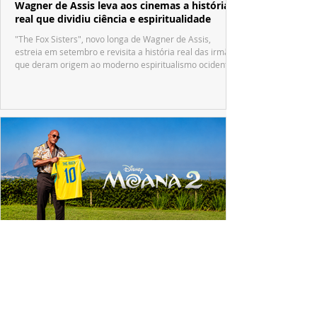
Wagner de Assis leva aos cinemas a história
real que dividiu ciência e espiritualidade
"The Fox Sisters", novo longa de Wagner de Assis,
estreia em setembro e revisita a história real das irmãs
que deram origem ao moderno espiritualismo ocidental.
ESPECIAL DISNEY
Dwayne Johnson emociona fãs no Brasil e
revela o que Maui mudou em sua vida