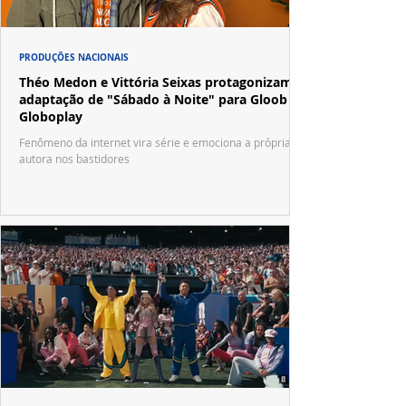
PRODUÇÕES NACIONAIS
Théo Medon e Vittória Seixas protagonizam
adaptação de "Sábado à Noite" para Gloob e
Globoplay
Fenômeno da internet vira série e emociona a própria
autora nos bastidores