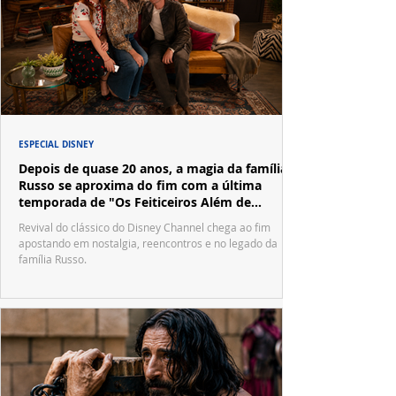
ESPECIAL DISNEY
Depois de quase 20 anos, a magia da família
Russo se aproxima do fim com a última
temporada de "Os Feiticeiros Além de
Waverly Place"
Revival do clássico do Disney Channel chega ao fim
apostando em nostalgia, reencontros e no legado da
família Russo.