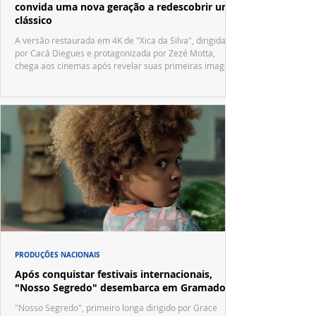
convida uma nova geração a redescobrir um
clássico
A versão restaurada em 4K de "Xica da Silva", dirigida
por Cacá Diegues e protagonizada por Zezé Motta,
chega aos cinemas após revelar suas primeiras imagens
no trailer oficial.
PRODUÇÕES NACIONAIS
Após conquistar festivais internacionais,
"Nosso Segredo" desembarca em Gramado
"Nosso Segredo", primeiro longa dirigido por Grace