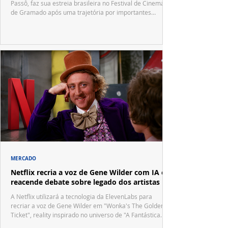
Passô, faz sua estreia brasileira no Festival de Cinema
de Gramado após uma trajetória por importantes
festivais internacionais.
MERCADO
Netflix recria a voz de Gene Wilder com IA e
reacende debate sobre legado dos artistas
A Netflix utilizará a tecnologia da ElevenLabs para
recriar a voz de Gene Wilder em "Wonka's The Golden
Ticket", reality inspirado no universo de "A Fantástica
Fábrica de Chocolate".