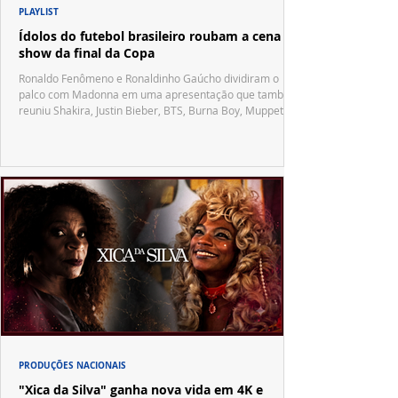
PLAYLIST
Ídolos do futebol brasileiro roubam a cena no
show da final da Copa
Ronaldo Fenômeno e Ronaldinho Gaúcho dividiram o
palco com Madonna em uma apresentação que também
reuniu Shakira, Justin Bieber, BTS, Burna Boy, Muppets,
Vila Sésamo e uma emocionante homenagem a Pelé.
PRODUÇÕES NACIONAIS
"Xica da Silva" ganha nova vida em 4K e