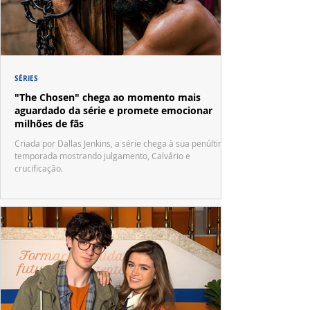
SÉRIES
"The Chosen" chega ao momento mais
aguardado da série e promete emocionar
milhões de fãs
Criada por Dallas Jenkins, a série chega à sua penúltima
temporada mostrando julgamento, Calvário e
crucificação.