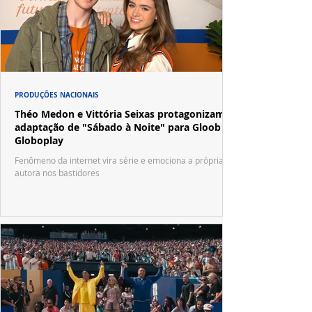
PRODUÇÕES NACIONAIS
Théo Medon e Vittória Seixas protagonizam
adaptação de "Sábado à Noite" para Gloob e
Globoplay
Fenômeno da internet vira série e emociona a própria
autora nos bastidores