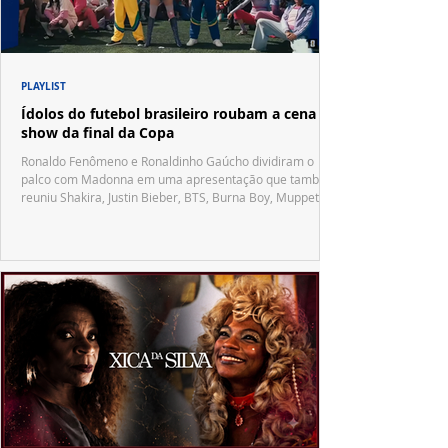
PLAYLIST
Ídolos do futebol brasileiro roubam a cena no
show da final da Copa
Ronaldo Fenômeno e Ronaldinho Gaúcho dividiram o
palco com Madonna em uma apresentação que também
reuniu Shakira, Justin Bieber, BTS, Burna Boy, Muppets,
Vila Sésamo e uma emocionante homenagem a Pelé.