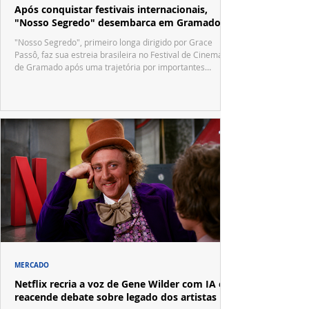
Após conquistar festivais internacionais,
"Nosso Segredo" desembarca em Gramado
"Nosso Segredo", primeiro longa dirigido por Grace
Passô, faz sua estreia brasileira no Festival de Cinema
de Gramado após uma trajetória por importantes
festivais internacionais.
MERCADO
Netflix recria a voz de Gene Wilder com IA e
reacende debate sobre legado dos artistas