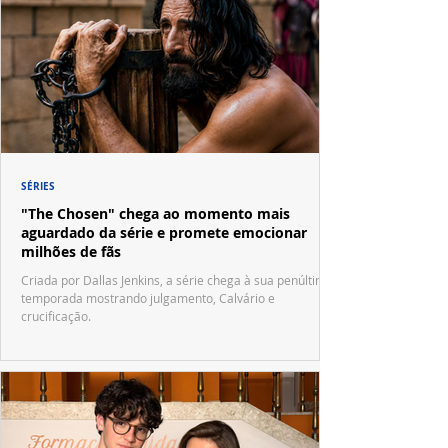
SÉRIES
"The Chosen" chega ao momento mais
aguardado da série e promete emocionar
milhões de fãs
Criada por Dallas Jenkins, a série chega à sua penúltima
temporada mostrando julgamento, Calvário e
crucificação.