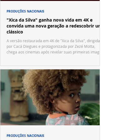
PRODUÇÕES NACIONAIS
"Xica da Silva" ganha nova vida em 4K e
convida uma nova geração a redescobrir um
clássico
A versão restaurada em 4K de "Xica da Silva", dirigida
por Cacá Diegues e protagonizada por Zezé Motta,
chega aos cinemas após revelar suas primeiras imagens
no trailer oficial.
PRODUÇÕES NACIONAIS