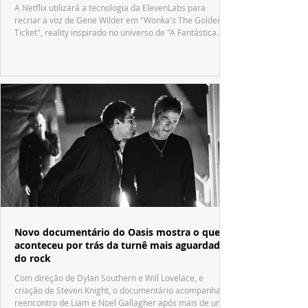
A Netflix utilizará a tecnologia da ElevenLabs para
recriar a voz de Gene Wilder em "Wonka's The Golden
Ticket", reality inspirado no universo de "A Fantástica
Fábrica de Chocolate".
Novo documentário do Oasis mostra o que
aconteceu por trás da turnê mais aguardada
do rock
Com direção de Dylan Southern e Will Lovelace, e
criação de Steven Knight, o documentário acompanha o
reencontro de Liam e Noel Gallagher após mais de uma