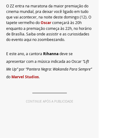
O ZZ entra na maratona da maior premiação do 
cinema mundial, pra deixar você ligado em tudo 
que vai acontecer, na noite deste domingo (12). O 
tapete vermelho do 
Oscar 
começará às 20h 
enquanto a premiação começa às 22h, no horário 
de Brasília. Saiba onde assistir e as curiosidades 
do evento aqui no zoombeezando.
E este ano, a cantora 
Rihanna 
deve se 
apresentar com a música indicada ao Oscar 
“Lift 
Me Up”
 por 
“Pantera Negra: Wakanda Para Sempre”
do 
Marvel Studios
.
CONTINUE APÓS A PUBLICIDADE