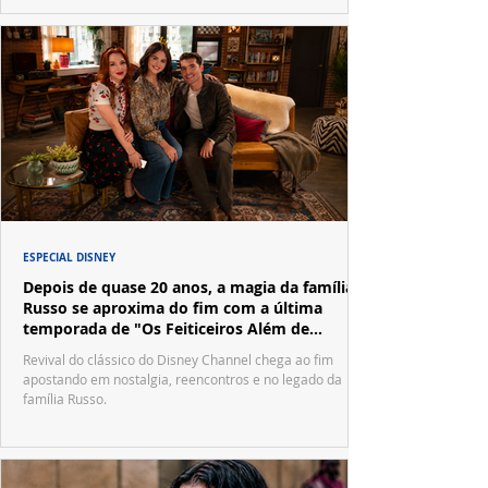
ESPECIAL DISNEY
Depois de quase 20 anos, a magia da família
Russo se aproxima do fim com a última
temporada de "Os Feiticeiros Além de
Waverly Place"
Revival do clássico do Disney Channel chega ao fim
apostando em nostalgia, reencontros e no legado da
família Russo.