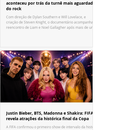
aconteceu por trás da turnê mais aguardada
do rock
Com direção de Dylan Southern e Will Lovelace, e
criação de Steven Knight, o documentário acompanha o
reencontro de Liam e Noel Gallagher após mais de uma
década.
Justin Bieber, BTS, Madonna e Shakira: FIFA
revela atrações da histórica final da Copa
A FIFA confirmou o primeiro show de intervalo da história