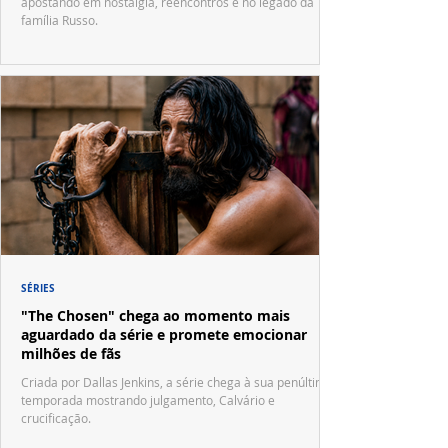
apostando em nostalgia, reencontros e no legado da
família Russo.
SÉRIES
"The Chosen" chega ao momento mais
aguardado da série e promete emocionar
milhões de fãs
Criada por Dallas Jenkins, a série chega à sua penúltima
temporada mostrando julgamento, Calvário e
crucificação.