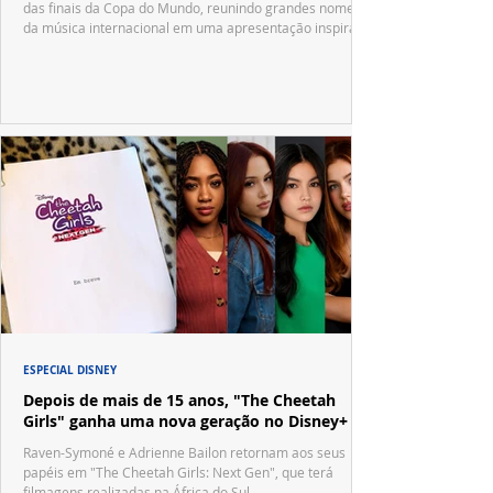
das finais da Copa do Mundo, reunindo grandes nomes
da música internacional em uma apresentação inspirada
no tradicional Halftime Show do Super Bowl.
ESPECIAL DISNEY
Depois de mais de 15 anos, "The Cheetah
Girls" ganha uma nova geração no Disney+
Raven-Symoné e Adrienne Bailon retornam aos seus
papéis em "The Cheetah Girls: Next Gen", que terá
filmagens realizadas na África do Sul.