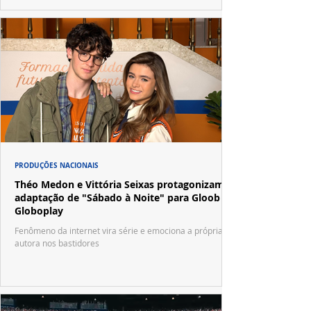
PRODUÇÕES NACIONAIS
Théo Medon e Vittória Seixas protagonizam
adaptação de "Sábado à Noite" para Gloob e
Globoplay
Fenômeno da internet vira série e emociona a própria
autora nos bastidores