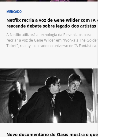
MERCADO
Netflix recria a voz de Gene Wilder com IA e
reacende debate sobre legado dos artistas
A Netflix utilizará a tecnologia da ElevenLabs para
recriar a voz de Gene Wilder em "Wonka's The Golden
Ticket", reality inspirado no universo de "A Fantástica
Fábrica de Chocolate".
Novo documentário do Oasis mostra o que