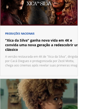
PRODUÇÕES NACIONAIS
"Xica da Silva" ganha nova vida em 4K e
convida uma nova geração a redescobrir um
clássico
A versão restaurada em 4K de "Xica da Silva", dirigida
por Cacá Diegues e protagonizada por Zezé Motta,
chega aos cinemas após revelar suas primeiras imagens
no trailer oficial.