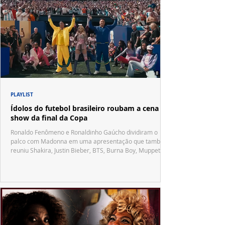
PLAYLIST
Ídolos do futebol brasileiro roubam a cena no
show da final da Copa
Ronaldo Fenômeno e Ronaldinho Gaúcho dividiram o
palco com Madonna em uma apresentação que também
reuniu Shakira, Justin Bieber, BTS, Burna Boy, Muppets,
Vila Sésamo e uma emocionante homenagem a Pelé.