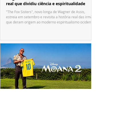
real que dividiu ciência e espiritualidade
"The Fox Sisters", novo longa de Wagner de Assis,
estreia em setembro e revisita a história real das irmãs
que deram origem ao moderno espiritualismo ocidental.
ESPECIAL DISNEY
Dwayne Johnson emociona fãs no Brasil e
revela o que Maui mudou em sua vida
A passagem de Dwayne Johnson pelo Brasil reuniu fãs,