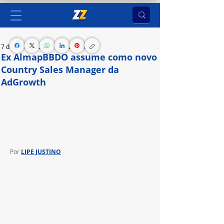
7 de fev. de 2024
2 min de leitura
Ex AlmapBBDO assume como novo
Country Sales Manager da
AdGrowth
Estratégia do principal grupo de adtechs mira no 
crescimento das empresas no mercado 
publicitário
Por 
LIPE JUSTINO