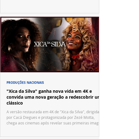
PRODUÇÕES NACIONAIS
"Xica da Silva" ganha nova vida em 4K e
convida uma nova geração a redescobrir um
clássico
A versão restaurada em 4K de "Xica da Silva", dirigida
por Cacá Diegues e protagonizada por Zezé Motta,
chega aos cinemas após revelar suas primeiras imagens
no trailer oficial.