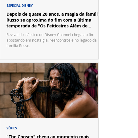
ESPECIAL DISNEY
Depois de quase 20 anos, a magia da família
Russo se aproxima do fim com a última
temporada de "Os Feiticeiros Além de
Waverly Place"
Revival do clássico do Disney Channel chega ao fim
apostando em nostalgia, reencontros e no legado da
família Russo.
SÉRIES
"The Chosen" chega ao momento mais