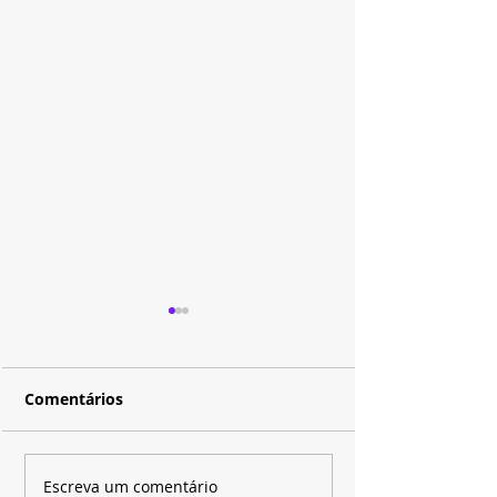
Comentários
HBO Max aposta em
Disney+ coloca
Escreva um comentário