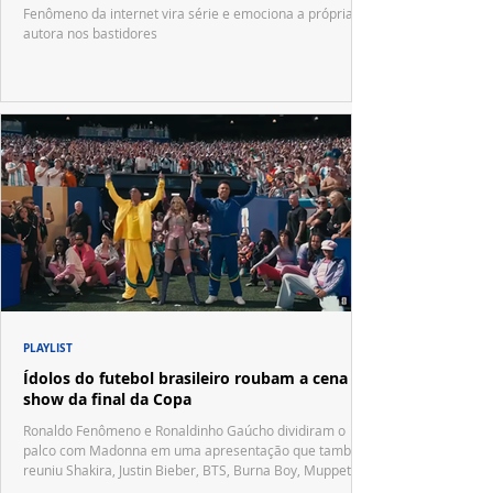
Fenômeno da internet vira série e emociona a própria
autora nos bastidores
PLAYLIST
Ídolos do futebol brasileiro roubam a cena no
show da final da Copa
Ronaldo Fenômeno e Ronaldinho Gaúcho dividiram o
palco com Madonna em uma apresentação que também
reuniu Shakira, Justin Bieber, BTS, Burna Boy, Muppets,
Vila Sésamo e uma emocionante homenagem a Pelé.