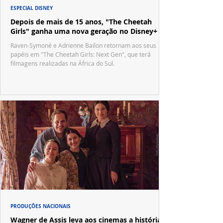
ESPECIAL DISNEY
Depois de mais de 15 anos, "The Cheetah
Girls" ganha uma nova geração no Disney+
Raven-Symoné e Adrienne Bailon retornam aos seus
papéis em "The Cheetah Girls: Next Gen", que terá
filmagens realizadas na África do Sul.
PRODUÇÕES NACIONAIS
Wagner de Assis leva aos cinemas a história