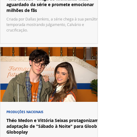
aguardado da série e promete emocionar
milhões de fãs
Criada por Dallas Jenkins, a série chega à sua penúltima
temporada mostrando julgamento, Calvário e
crucificação.
PRODUÇÕES NACIONAIS
Théo Medon e Vittória Seixas protagonizam
adaptação de "Sábado à Noite" para Gloob e
Globoplay