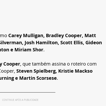
como
 Carey Mulligan, Bradley Cooper, Matt 
verman, Josh Hamilton, Scott Ellis, Gideon 
inton e Miriam Shor
.
y Cooper
, que também assina o roteiro com
Cooper, 
Steven Spielberg, Kristie Mackso 
urning e Martin Scorsese
.
CONTINUE APÓS A PUBLICIDADE