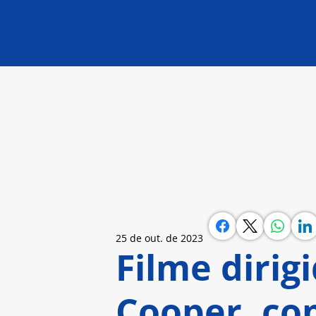
25 de out. de 2023
Filme dirig
Cooper, co