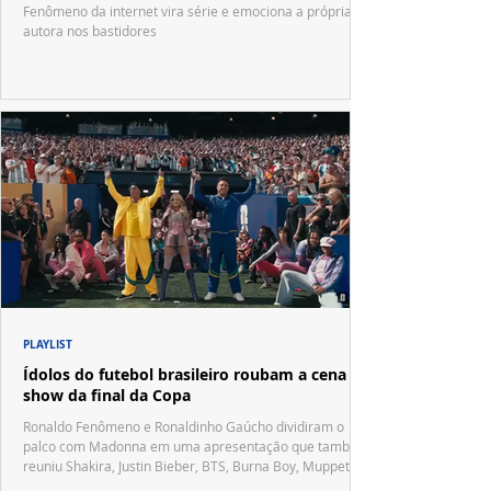
Fenômeno da internet vira série e emociona a própria
autora nos bastidores
PLAYLIST
Ídolos do futebol brasileiro roubam a cena no
show da final da Copa
Ronaldo Fenômeno e Ronaldinho Gaúcho dividiram o
palco com Madonna em uma apresentação que também
reuniu Shakira, Justin Bieber, BTS, Burna Boy, Muppets,
Vila Sésamo e uma emocionante homenagem a Pelé.