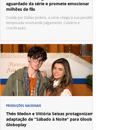
aguardado da série e promete emocionar
milhões de fãs
Criada por Dallas Jenkins, a série chega à sua penúltima
temporada mostrando julgamento, Calvário e
crucificação.
PRODUÇÕES NACIONAIS
Théo Medon e Vittória Seixas protagonizam
adaptação de "Sábado à Noite" para Gloob e
Globoplay