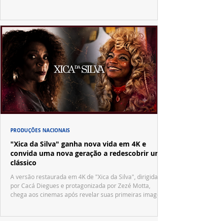
PRODUÇÕES NACIONAIS
"Xica da Silva" ganha nova vida em 4K e
convida uma nova geração a redescobrir um
clássico
A versão restaurada em 4K de "Xica da Silva", dirigida
por Cacá Diegues e protagonizada por Zezé Motta,
chega aos cinemas após revelar suas primeiras imagens
no trailer oficial.