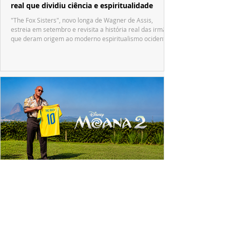
real que dividiu ciência e espiritualidade
"The Fox Sisters", novo longa de Wagner de Assis,
estreia em setembro e revisita a história real das irmãs
que deram origem ao moderno espiritualismo ocidental.
ESPECIAL DISNEY
Dwayne Johnson emociona fãs no Brasil e
revela o que Maui mudou em sua vida
A passagem de Dwayne Johnson pelo Brasil reuniu fãs,