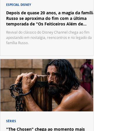
ESPECIAL DISNEY
Depois de quase 20 anos, a magia da família
Russo se aproxima do fim com a última
temporada de "Os Feiticeiros Além de
Waverly Place"
Revival do clássico do Disney Channel chega ao fim
apostando em nostalgia, reencontros e no legado da
família Russo.
SÉRIES
"The Chosen" chega ao momento mais