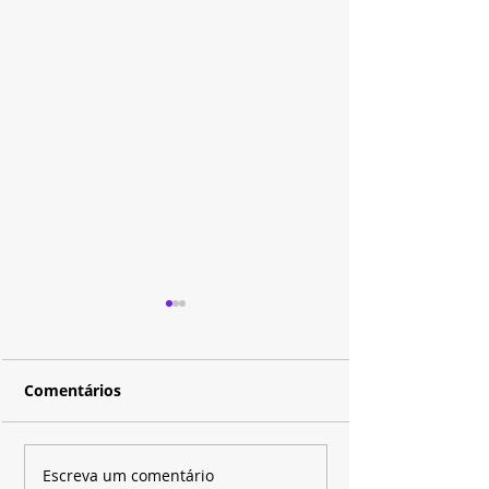
Comentários
"Xica da Silva" ganha
Após conquist
Escreva um comentário