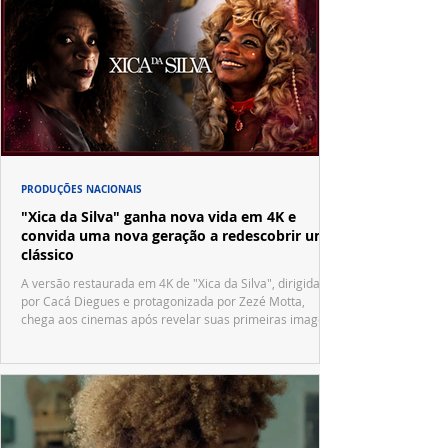
PRODUÇÕES NACIONAIS
"Xica da Silva" ganha nova vida em 4K e
convida uma nova geração a redescobrir um
clássico
A versão restaurada em 4K de "Xica da Silva", dirigida
por Cacá Diegues e protagonizada por Zezé Motta,
chega aos cinemas após revelar suas primeiras imagens
no trailer oficial.