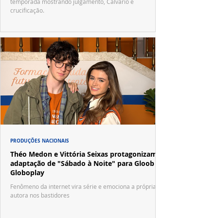
temporada mostrando julgamento, Calvário e
crucificação.
PRODUÇÕES NACIONAIS
Théo Medon e Vittória Seixas protagonizam
adaptação de "Sábado à Noite" para Gloob e
Globoplay
Fenômeno da internet vira série e emociona a própria
autora nos bastidores