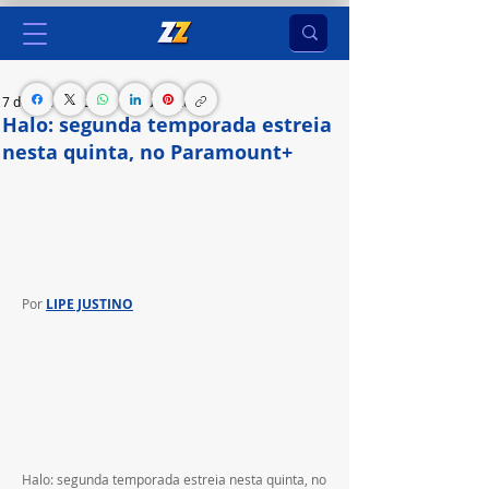
7 de fev. de 2024
2 min de leitura
Halo: segunda temporada estreia
nesta quinta, no Paramount+
Dois primeiros episódios da nova temporada da 
série de sucesso chegam amanhã, 8 de fevereiro, 
no serviço de streaming
Por 
LIPE JUSTINO
Halo: segunda temporada estreia nesta quinta, no 