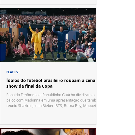
PLAYLIST
Ídolos do futebol brasileiro roubam a cena no
show da final da Copa
Ronaldo Fenômeno e Ronaldinho Gaúcho dividiram o
palco com Madonna em uma apresentação que também
reuniu Shakira, Justin Bieber, BTS, Burna Boy, Muppets,
Vila Sésamo e uma emocionante homenagem a Pelé.