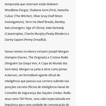
temporada que retornam estão Bokeem 
Woodbine (Fargo), Shabana Azmi (Fire), Natasha 
Culzac (The Witcher), Olive Gray (Half Moon 
Investigations), Yerin Ha (Reef Break), Bentley 
Kalu (Avengers: Age of Ultron), Kate Kennedy 
(Catastrophe), Charlie Murphy (Peaky Blinders) e 
Danny Sapani (Penny Dreadful).
Novos nomes no elenco incluem: Joseph Morgan 
(Vampire Diaries, The Originals) e Cristina Rodlo 
(Ninguém Sai Daqui Vivo, A Copa do Mundo dos 
Sem-teto). Morgan se junta à série como James 
Ackerson, um formidável agente oficial de 
inteligência que passou sua carreira subindo nas 
posições secreta Oficina de Inteligência Naval do 
Conselho de Segurança das Nações Unidas. Rodlo 
atua como Táli Pérez, uma cabo especializada em 
linguística para uma unidade de comunicação do 