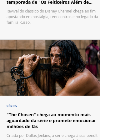
temporada de "Os Feiticeiros Além de
Waverly Place"
Revival do clássico do Disney Channel chega ao fim
apostando em nostalgia, reencontros e no legado da
família Russo.
SÉRIES
"The Chosen" chega ao momento mais
aguardado da série e promete emocionar
milhões de fãs
Criada por Dallas Jenkins, a série chega à sua penúltima