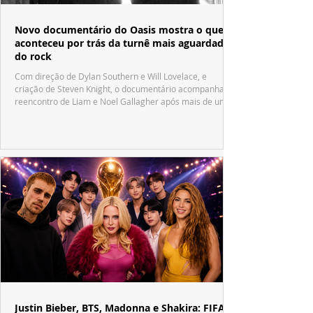
Novo documentário do Oasis mostra o que
aconteceu por trás da turnê mais aguardada
do rock
Com direção de Dylan Southern e Will Lovelace, e
criação de Steven Knight, o documentário acompanha o
reencontro de Liam e Noel Gallagher após mais de uma
década.
Justin Bieber, BTS, Madonna e Shakira: FIFA