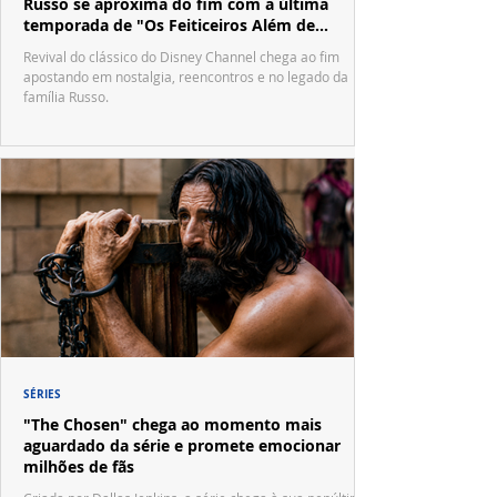
Russo se aproxima do fim com a última
temporada de "Os Feiticeiros Além de
Waverly Place"
Revival do clássico do Disney Channel chega ao fim
apostando em nostalgia, reencontros e no legado da
família Russo.
SÉRIES
"The Chosen" chega ao momento mais
aguardado da série e promete emocionar
milhões de fãs