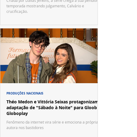
Criada por Dallas Jenkins, a série chega à sua penúltima
temporada mostrando julgamento, Calvário e
crucificação.
PRODUÇÕES NACIONAIS
Théo Medon e Vittória Seixas protagonizam
adaptação de "Sábado à Noite" para Gloob e
Globoplay
Fenômeno da internet vira série e emociona a própria
autora nos bastidores