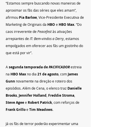
“Estamos sempre buscando novas maneiras de 
aproximar os fãs das séries que eles amam”, 
afirmou 
Pia Barlow
, Vice-Presidente Executiva de 
Marketing de Originais da 
HBO
 e 
HBO Max
. “Do 
caos irreverente de 
Peacefest
 às ativações 
arrepiantes de 
IT: Bem-vindos a Derry
, estamos 
empolgados em oferecer aos fãs um gostinho do 
que está por vir”.
A 
segunda temporada de 
PACIFICADOR
 estreia 
na 
HBO Max
 no dia 
21 de agosto
, com 
James 
Gunn
 novamente na direção e roteiro dos 
episódios. Além de Cena, o elenco traz 
Danielle 
Brooks
, 
Jennifer Holland
, 
Freddie Stroma
, 
Steve Agee
 e 
Robert Patrick
, com reforços de 
Frank Grillo
 e 
Tim Meadows
.
Já os fãs de terror poderão experimentar uma 