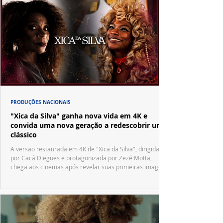
PRODUÇÕES NACIONAIS
"Xica da Silva" ganha nova vida em 4K e
convida uma nova geração a redescobrir um
clássico
A versão restaurada em 4K de "Xica da Silva", dirigida
por Cacá Diegues e protagonizada por Zezé Motta,
chega aos cinemas após revelar suas primeiras imagens
no trailer oficial.