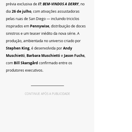
prévia exclusiva de 
IT: BEM-VINDOS A DERRY
, no 
dia 
26 de julho
, com ativações assustadoras 
pelas ruas de San Diego — incluindo triciclos 
inspirados em 
Pennywise
, distribuição de doces 
sinistros e um teaser inédito da nova série. A 
produção, ambientada no universo criado por 
Stephen King
, é desenvolvida por 
Andy 
Muschietti
, 
Barbara Muschietti
 e 
Jason Fuchs
, 
com 
Bill Skarsgård
 confirmado entre os 
produtores executivos.
CONTINUE APÓS A PUBLICIDADE