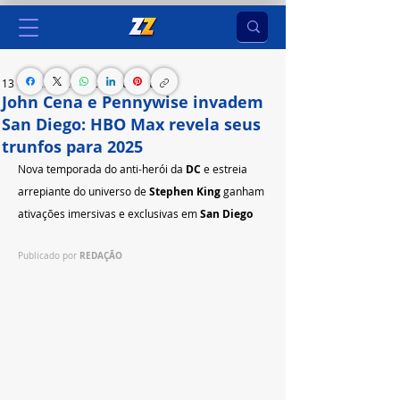
13 de jul. de 2025
2 min de leitura
John Cena e Pennywise invadem
San Diego: HBO Max revela seus
trunfos para 2025
Nova temporada do anti-herói da 
DC 
e estreia 
arrepiante do universo de 
Stephen King
 ganham 
ativações imersivas e exclusivas em 
San Diego
REDAÇÃO
Publicado por 