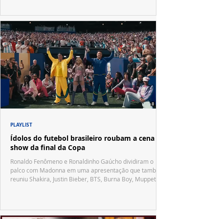
PLAYLIST
Ídolos do futebol brasileiro roubam a cena no
show da final da Copa
Ronaldo Fenômeno e Ronaldinho Gaúcho dividiram o
palco com Madonna em uma apresentação que também
reuniu Shakira, Justin Bieber, BTS, Burna Boy, Muppets,
Vila Sésamo e uma emocionante homenagem a Pelé.