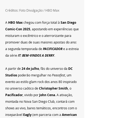
Créditos: Foto Divulgação / HBO Max
A 
HBO Max
 chegou com força total à 
San Diego 
Comic-Con 2025
, apostando em experiências que 
misturam o excêntrico e o aterrorizante para 
promover duas de suas maiores apostas do ano: 
a segunda temporada de 
PACIFICADOR
 e a estreia 
da série 
IT: BEM-VINDOS A DERRY
.
A partir de 
24 de julho
, fãs do universo da 
DC 
Studios
 poderão mergulhar no 
Peacefest
, um 
evento ao estilo glam rock dos anos 80 inspirado 
no universo caótico de 
Christopher Smith
, o 
Pacificador
, vivido por 
John Cena
. A ativação, 
montada no Nova San Diego Club, contará com 
shows ao vivo, bares temáticos, encontros com o 
inseparável 
Eagly
 (em parceria com a 
American 