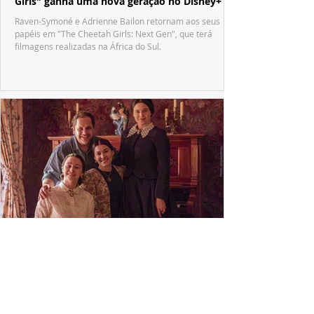
Girls" ganha uma nova geração no Disney+
Raven-Symoné e Adrienne Bailon retornam aos seus
papéis em "The Cheetah Girls: Next Gen", que terá
filmagens realizadas na África do Sul.
PRODUÇÕES NACIONAIS
Wagner de Assis leva aos cinemas a história
real que dividiu ciência e espiritualidade
"The Fox Sisters", novo longa de Wagner de Assis,
estreia em setembro e revisita a história real das irmãs