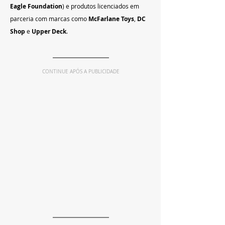
Eagle Foundation
) e produtos licenciados em 
parceria com marcas como 
McFarlane Toys
, 
DC 
Shop
 e 
Upper Deck
.
CONTINUE APÓS A PUBLICIDADE