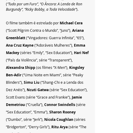
(
“Tudo por um Furo”, “O Âncora: A Lenda de Ron 
Burgundy”, “Ricky Bobby, a Toda Velocidade”
).   
O filme também é estrelado por 
Michael Cera
(“Scott Pilgrim Contra o Mundo”, “Juno”), 
Ariana 
Greenblatt 
(“Vingadores: Guerra Infinita”, “65”), 
Ana Cruz Kayne 
(“Adoráveis Mulheres”), 
Emma 
Mackey
 (séries “Emily”, “Sex Education”), 
Hari Nef
(“País da Violência”, série “Transparent”), 
Alexandra Shipp
 (os filmes “X-Men”), 
Kingsley 
Ben-Adir
 (“Uma Noite em Miami”, série “Peaky 
Blinders”), 
Simu Liu
 (“Shang-Chi e a Lenda dos 
Dez Anéis”), 
Ncuti Gatwa
 (série “Sex Education”), 
Scott Evans (série “Grace and Frankie”), 
Jamie 
Demetriou
 (“Cruella”), 
Connor Swindells
 (série 
“Sex Education”, “Emma”), 
Sharon Rooney
(“Dumbo”, série “Jerk”), 
Nicola Coughlan 
(séries 
“Bridgerton”, “Derry Girls”), 
Ritu Arya 
(série “The 