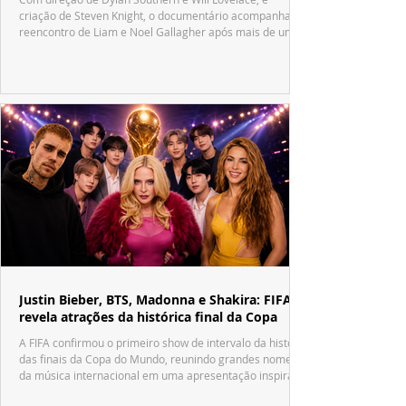
criação de Steven Knight, o documentário acompanha o
reencontro de Liam e Noel Gallagher após mais de uma
década.
Justin Bieber, BTS, Madonna e Shakira: FIFA
revela atrações da histórica final da Copa
A FIFA confirmou o primeiro show de intervalo da história
das finais da Copa do Mundo, reunindo grandes nomes
da música internacional em uma apresentação inspirada
no tradicional Halftime Show do Super Bowl.