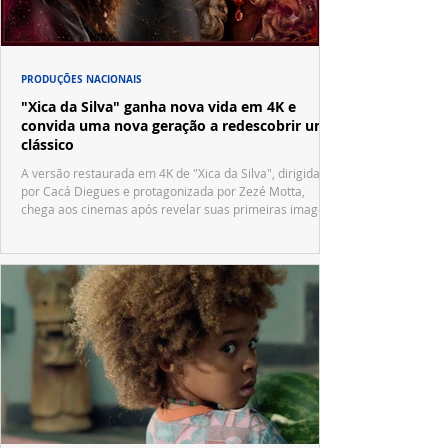
PRODUÇÕES NACIONAIS
"Xica da Silva" ganha nova vida em 4K e
convida uma nova geração a redescobrir um
clássico
A versão restaurada em 4K de "Xica da Silva", dirigida
por Cacá Diegues e protagonizada por Zezé Motta,
chega aos cinemas após revelar suas primeiras imagens
no trailer oficial.