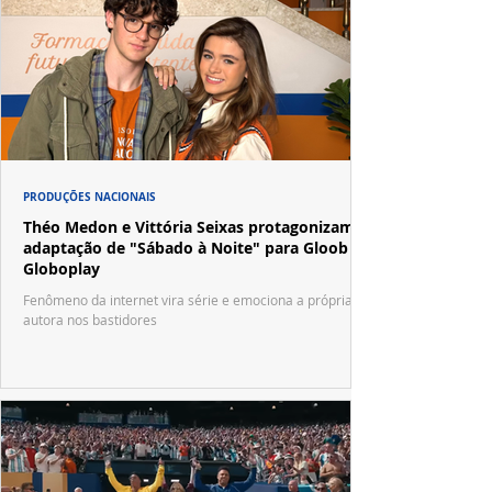
PRODUÇÕES NACIONAIS
Théo Medon e Vittória Seixas protagonizam
adaptação de "Sábado à Noite" para Gloob e
Globoplay
Fenômeno da internet vira série e emociona a própria
autora nos bastidores