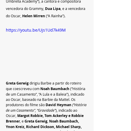
Umbrella Academy”), a cantora e compositora 
vencedora do Grammy, 
Dua Lipa
, e a vencedora 
do Oscar, 
Helen Mirren
 (“A Rainha”).  
https://youtu.be/Ujs1Ud7k49M
Greta Gerwig 
dirigiu Barbie a partir do roteiro 
que coescreveu com
 Noah Baumbach 
(“História 
de um Casamento”, “A Lula e a Baleia”), indicado 
ao Oscar, baseado na Barbie da Mattel. Os 
produtores do filme são 
David Heyman
(“História 
de um Casamento”, “Gravidade”
), indicado ao 
Oscar,
 Margot Robbie, Tom Ackerley e Robbie 
Brenner
, e
 Greta Gerwig
, 
Noah Baumbach, 
Ynon Kreiz, Richard Dickson, Michael Sharp, 