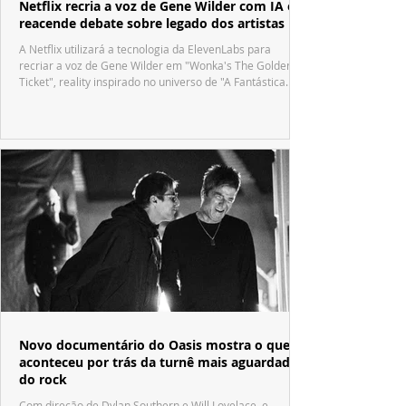
Netflix recria a voz de Gene Wilder com IA e
reacende debate sobre legado dos artistas
A Netflix utilizará a tecnologia da ElevenLabs para
recriar a voz de Gene Wilder em "Wonka's The Golden
Ticket", reality inspirado no universo de "A Fantástica
Fábrica de Chocolate".
Novo documentário do Oasis mostra o que
aconteceu por trás da turnê mais aguardada
do rock
Com direção de Dylan Southern e Will Lovelace, e