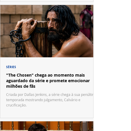
SÉRIES
"The Chosen" chega ao momento mais
aguardado da série e promete emocionar
milhões de fãs
Criada por Dallas Jenkins, a série chega à sua penúltima
temporada mostrando julgamento, Calvário e
crucificação.