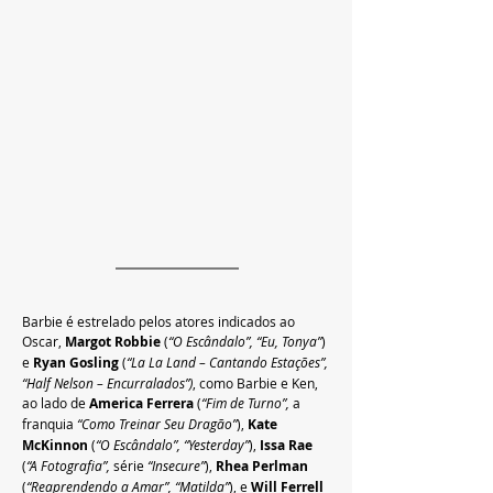
Barbie é estrelado pelos atores indicados ao 
Oscar, 
Margot Robbie 
(
“O Escândalo”, “Eu, Tonya”
) 
e 
Ryan Gosling 
(
“La La Land – Cantando Estações”, 
“Half Nelson – Encurralados”)
, como Barbie e Ken, 
ao lado de 
America Ferrera 
(
“Fim de Turno”, 
a 
franquia
 “Como Treinar Seu Dragão”
),
 Kate 
McKinnon
 (
“O Escândalo”, “Yesterday”
), 
Issa Rae
(
“A Fotografia”, 
série 
“Insecure”
), 
Rhea Perlman 
(
“Reaprendendo a Amar”, “Matilda”
), e 
Will Ferrell