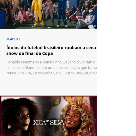
PLAYLIST
Ídolos do futebol brasileiro roubam a cena no
show da final da Copa
Ronaldo Fenômeno e Ronaldinho Gaúcho dividiram o
palco com Madonna em uma apresentação que também
reuniu Shakira, Justin Bieber, BTS, Burna Boy, Muppets,
Vila Sésamo e uma emocionante homenagem a Pelé.