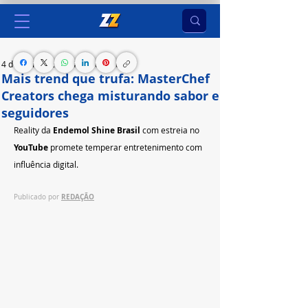
4 de mai. de 2025
4 min de leitura
Mais trend que trufa: MasterChef
Creators chega misturando sabor e
seguidores
Reality da 
Endemol Shine Brasil
 com estreia no 
YouTube
 promete temperar entretenimento com 
influência digital.
REDAÇÃO
Publicado por 