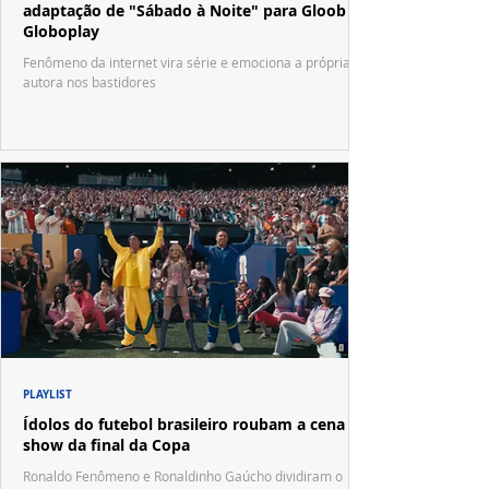
adaptação de "Sábado à Noite" para Gloob e
Globoplay
Fenômeno da internet vira série e emociona a própria
autora nos bastidores
PLAYLIST
Ídolos do futebol brasileiro roubam a cena no
show da final da Copa
Ronaldo Fenômeno e Ronaldinho Gaúcho dividiram o