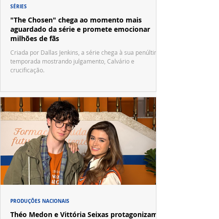
SÉRIES
"The Chosen" chega ao momento mais
aguardado da série e promete emocionar
milhões de fãs
Criada por Dallas Jenkins, a série chega à sua penúltima
temporada mostrando julgamento, Calvário e
crucificação.
PRODUÇÕES NACIONAIS
Théo Medon e Vittória Seixas protagonizam