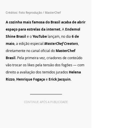
Créditos: Foto Reprodução / MasterChef
A cozinha mais famosa do Brasil acaba de abrir 
espaço para estrelas da internet.
 A 
Endemol 
Shine Brasil
 e o 
YouTube
 lançam, no dia 
6 de 
maio
, a edição especial 
MasterChef Creators
, 
diretamente no canal oficial do 
MasterChef 
Brasil
. Pela primeira vez, criadores de conteúdo 
vão trocar os likes pela tensão dos fogões — com 
direito a avaliação dos temidos jurados 
Helena 
Rizzo
, 
Henrique Fogaça
 e 
Erick Jacquin
.
CONTINUE APÓS A PUBLICIDADE