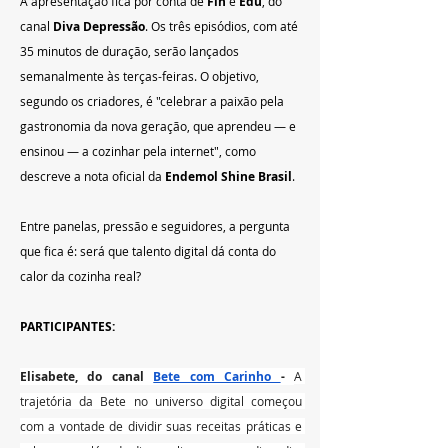
A apresentação fica por conta de 
Fih
 e 
Edu
, do 
canal 
Diva Depressão
. Os três episódios, com até 
35 minutos de duração, serão lançados 
semanalmente às terças-feiras. O objetivo, 
segundo os criadores, é "celebrar a paixão pela 
gastronomia da nova geração, que aprendeu — e 
ensinou — a cozinhar pela internet", como 
descreve a nota oficial da 
Endemol Shine Brasil
.
Entre panelas, pressão e seguidores, a pergunta 
que fica é: será que talento digital dá conta do 
calor da cozinha real?
PARTICIPANTES:
Elisabete, do canal 
Bete com Carinho 
- 
A 
trajetória da Bete no universo digital começou 
com a vontade de dividir suas receitas práticas e 