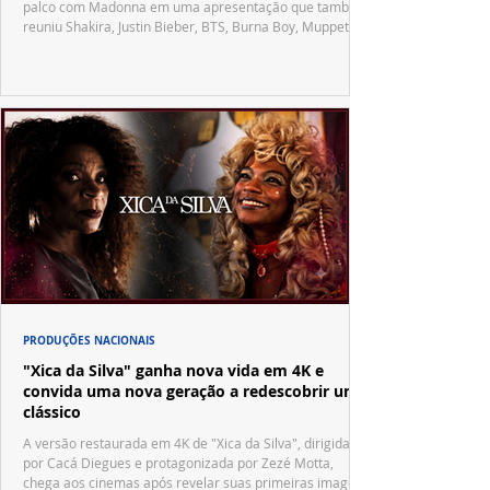
palco com Madonna em uma apresentação que também
reuniu Shakira, Justin Bieber, BTS, Burna Boy, Muppets,
Vila Sésamo e uma emocionante homenagem a Pelé.
PRODUÇÕES NACIONAIS
"Xica da Silva" ganha nova vida em 4K e
convida uma nova geração a redescobrir um
clássico
A versão restaurada em 4K de "Xica da Silva", dirigida
por Cacá Diegues e protagonizada por Zezé Motta,
chega aos cinemas após revelar suas primeiras imagens