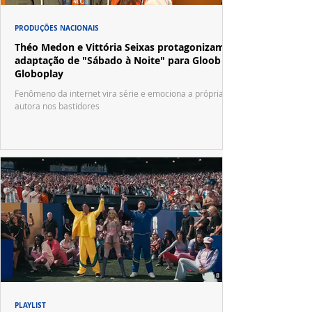
PRODUÇÕES NACIONAIS
Théo Medon e Vittória Seixas protagonizam
adaptação de "Sábado à Noite" para Gloob e
Globoplay
Fenômeno da internet vira série e emociona a própria
autora nos bastidores
PLAYLIST