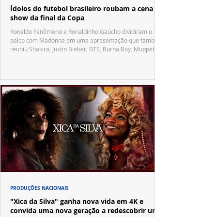
Ídolos do futebol brasileiro roubam a cena no
show da final da Copa
Ronaldo Fenômeno e Ronaldinho Gaúcho dividiram o
palco com Madonna em uma apresentação que também
reuniu Shakira, Justin Bieber, BTS, Burna Boy, Muppets,
Vila Sésamo e uma emocionante homenagem a Pelé.
PRODUÇÕES NACIONAIS
"Xica da Silva" ganha nova vida em 4K e
convida uma nova geração a redescobrir um