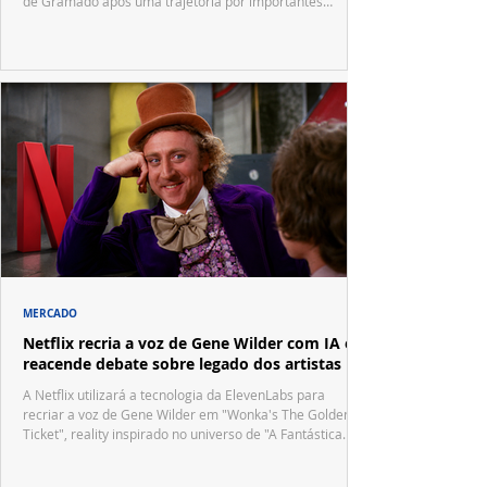
de Gramado após uma trajetória por importantes
festivais internacionais.
MERCADO
Netflix recria a voz de Gene Wilder com IA e
reacende debate sobre legado dos artistas
A Netflix utilizará a tecnologia da ElevenLabs para
recriar a voz de Gene Wilder em "Wonka's The Golden
Ticket", reality inspirado no universo de "A Fantástica
Fábrica de Chocolate".