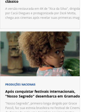
clássico
A versão restaurada em 4K de "Xica da Silva", dirigida
por Cacá Diegues e protagonizada por Zezé Motta,
chega aos cinemas após revelar suas primeiras imagens
no trailer oficial.
PRODUÇÕES NACIONAIS
Após conquistar festivais internacionais,
"Nosso Segredo" desembarca em Gramado
"Nosso Segredo", primeiro longa dirigido por Grace
Passô, faz sua estreia brasileira no Festival de Cinema