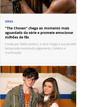
SÉRIES
"The Chosen" chega ao momento mais
aguardado da série e promete emocionar
milhões de fãs
Criada por Dallas Jenkins, a série chega à sua penúltima
temporada mostrando julgamento, Calvário e
crucificação.