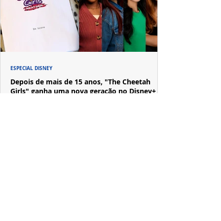
ESPECIAL DISNEY
Depois de mais de 15 anos, "The Cheetah
Girls" ganha uma nova geração no Disney+
Raven-Symoné e Adrienne Bailon retornam aos seus
papéis em "The Cheetah Girls: Next Gen", que terá
filmagens realizadas na África do Sul.