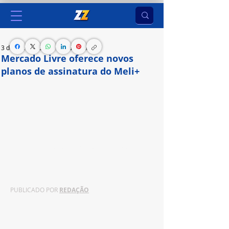
3 de set. de 2024
3 min de leitura
Mercado Livre oferece novos
planos de assinatura do Meli+
Novos benefícios, melhores economias, novas 
recompensas e uma nova opção de assinatura: 
Meli+ Essencial a R$9,90 ao mês, que se soma à 
opção mais completa, Meli+ Total, que inclui 
Disney+ Padrão com Anúncios sem custo 
adicional, entre outros benefícios
PUBLICADO POR 
REDAÇÃO