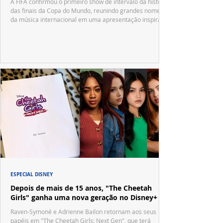
A FIFA confirmou o primeiro show de intervalo da história
das finais da Copa do Mundo, reunindo grandes nomes
da música internacional em uma apresentação inspirada
no tradicional Halftime Show do Super Bowl.
ESPECIAL DISNEY
Depois de mais de 15 anos, "The Cheetah
Girls" ganha uma nova geração no Disney+
Raven-Symoné e Adrienne Bailon retornam aos seus
papéis em "The Cheetah Girls: Next Gen", que terá