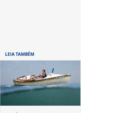
de Waverly Pla
LEIA TAMBÉM