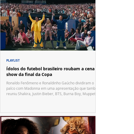
PLAYLIST
Ídolos do futebol brasileiro roubam a cena no
show da final da Copa
Ronaldo Fenômeno e Ronaldinho Gaúcho dividiram o
palco com Madonna em uma apresentação que também
reuniu Shakira, Justin Bieber, BTS, Burna Boy, Muppets,
Vila Sésamo e uma emocionante homenagem a Pelé.