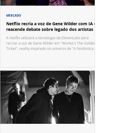
MERCADO
Netflix recria a voz de Gene Wilder com IA e
reacende debate sobre legado dos artistas
A Netflix utilizará a tecnologia da ElevenLabs para
recriar a voz de Gene Wilder em "Wonka's The Golden
Ticket", reality inspirado no universo de "A Fantástica
Fábrica de Chocolate".