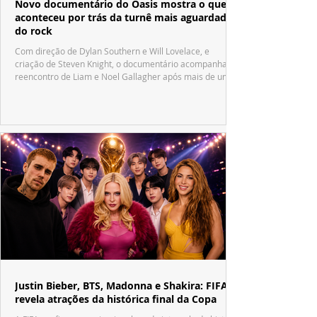
Novo documentário do Oasis mostra o que
aconteceu por trás da turnê mais aguardada
do rock
Com direção de Dylan Southern e Will Lovelace, e
criação de Steven Knight, o documentário acompanha o
reencontro de Liam e Noel Gallagher após mais de uma
década.
Justin Bieber, BTS, Madonna e Shakira: FIFA
revela atrações da histórica final da Copa