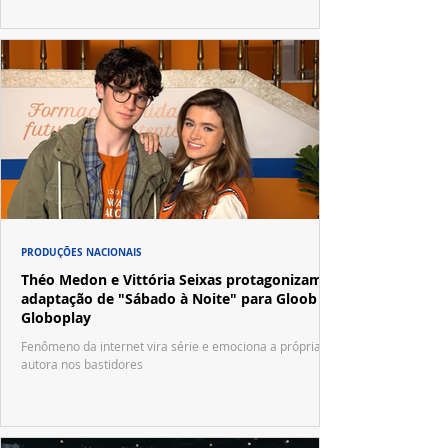
PRODUÇÕES NACIONAIS
Théo Medon e Vittória Seixas protagonizam
adaptação de "Sábado à Noite" para Gloob e
Globoplay
Fenômeno da internet vira série e emociona a própria
autora nos bastidores