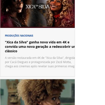
PRODUÇÕES NACIONAIS
"Xica da Silva" ganha nova vida em 4K e
convida uma nova geração a redescobrir um
clássico
A versão restaurada em 4K de "Xica da Silva", dirigida
por Cacá Diegues e protagonizada por Zezé Motta,
chega aos cinemas após revelar suas primeiras imagens
no trailer oficial.