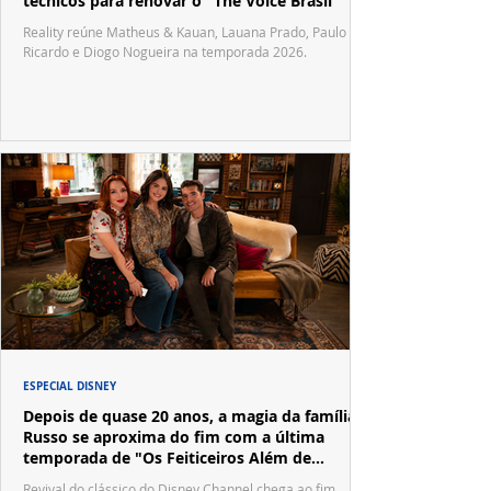
técnicos para renovar o "The Voice Brasil"
Reality reúne Matheus & Kauan, Lauana Prado, Paulo
Ricardo e Diogo Nogueira na temporada 2026.
ESPECIAL DISNEY
Depois de quase 20 anos, a magia da família
Russo se aproxima do fim com a última
temporada de "Os Feiticeiros Além de
Waverly Place"
Revival do clássico do Disney Channel chega ao fim