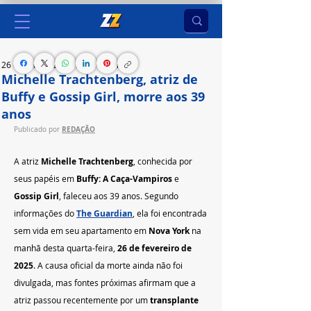
26 de fev. de 2025
1 min de leitura
Michelle Trachtenberg, atriz de
Buffy e Gossip Girl, morre aos 39
anos
REDAÇÃO
Publicado por 
A atriz 
Michelle Trachtenberg
, conhecida por 
seus papéis em 
Buffy: A Caça-Vampiros
 e 
Gossip Girl
, faleceu aos 39 anos. Segundo 
informações do 
The Guardian
, ela foi encontrada 
sem vida em seu apartamento em 
Nova York
 na 
manhã desta quarta-feira, 
26 de fevereiro de 
2025
. A causa oficial da morte ainda não foi 
divulgada, mas fontes próximas afirmam que a 
atriz passou recentemente por um 
transplante 