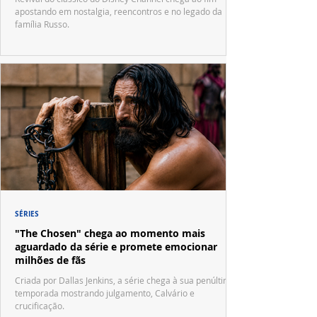
apostando em nostalgia, reencontros e no legado da
família Russo.
SÉRIES
"The Chosen" chega ao momento mais
aguardado da série e promete emocionar
milhões de fãs
Criada por Dallas Jenkins, a série chega à sua penúltima
temporada mostrando julgamento, Calvário e
crucificação.