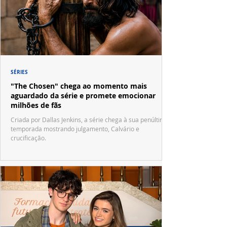
SÉRIES
"The Chosen" chega ao momento mais
aguardado da série e promete emocionar
milhões de fãs
Criada por Dallas Jenkins, a série chega à sua penúltima
temporada mostrando julgamento, Calvário e
crucificação.