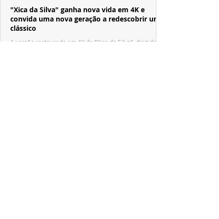
"Xica da Silva" ganha nova vida em 4K e
convida uma nova geração a redescobrir um
clássico
A versão restaurada em 4K de "Xica da Silva", dirigida
por Cacá Diegues e protagonizada por Zezé Motta,
chega aos cinemas após revelar suas primeiras imagens
no trailer oficial.
PRODUÇÕES NACIONAIS
Após conquistar festivais internacionais,
"Nosso Segredo" desembarca em Gramado