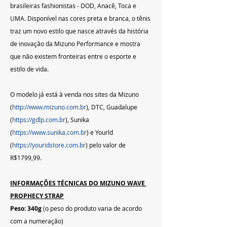
brasileiras fashionistas - DOD, Anacê, Toca e 
UMA. Disponível nas cores preta e branca, o tênis 
traz um novo estilo que nasce através da história 
de inovação da Mizuno Performance e mostra 
que não existem fronteiras entre o esporte e 
estilo de vida.
O modelo já está à venda nos sites da Mizuno 
(
http://www.mizuno.com.br
), DTC, Guadalupe 
(
https://gdlp.com.br
), Sunika 
(
https://www.sunika.com.br
) e Yourld 
(
https://youridstore.com.br
) pelo valor de 
R$1799,99.
INFORMAÇÕES TÉCNICAS DO MIZUNO WAVE 
PROPHECY STRAP
Peso: 340g
 (o peso do produto varia de acordo 
com a numeração)