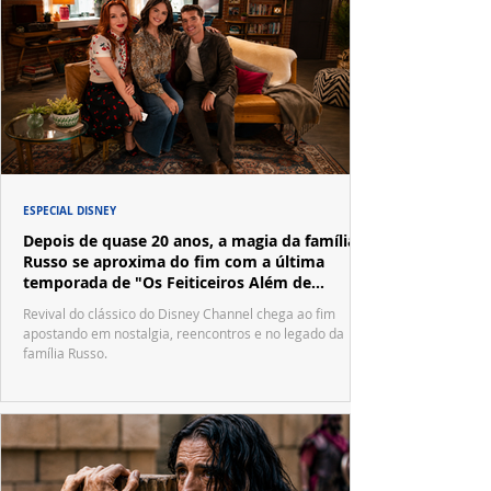
ESPECIAL DISNEY
Depois de quase 20 anos, a magia da família
Russo se aproxima do fim com a última
temporada de "Os Feiticeiros Além de
Waverly Place"
Revival do clássico do Disney Channel chega ao fim
apostando em nostalgia, reencontros e no legado da
família Russo.