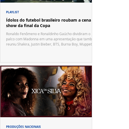
PLAYLIST
Ídolos do futebol brasileiro roubam a cena no
show da final da Copa
Ronaldo Fenômeno e Ronaldinho Gaúcho dividiram o
palco com Madonna em uma apresentação que também
reuniu Shakira, Justin Bieber, BTS, Burna Boy, Muppets,
Vila Sésamo e uma emocionante homenagem a Pelé.
PRODUÇÕES NACIONAIS