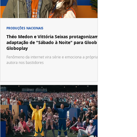
PRODUÇÕES NACIONAIS
Théo Medon e Vittória Seixas protagonizam
adaptação de "Sábado à Noite" para Gloob e
Globoplay
Fenômeno da internet vira série e emociona a própria
autora nos bastidores