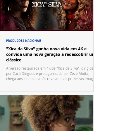
PRODUÇÕES NACIONAIS
"Xica da Silva" ganha nova vida em 4K e
convida uma nova geração a redescobrir um
clássico
A versão restaurada em 4K de "Xica da Silva", dirigida
por Cacá Diegues e protagonizada por Zezé Motta,
chega aos cinemas após revelar suas primeiras imagens
no trailer oficial.