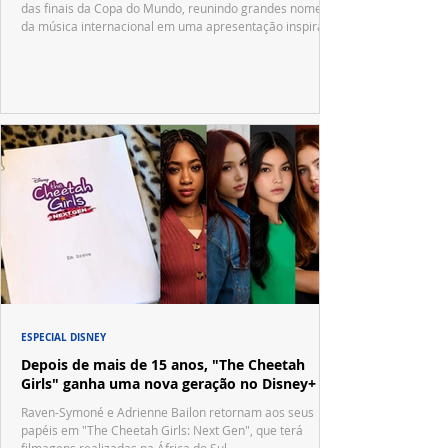
das finais da Copa do Mundo, reunindo grandes nomes
da música internacional em uma apresentação inspirada
no tradicional Halftime Show do Super Bowl.
ESPECIAL DISNEY
Depois de mais de 15 anos, "The Cheetah
Girls" ganha uma nova geração no Disney+
Raven-Symoné e Adrienne Bailon retornam aos seus
papéis em "The Cheetah Girls: Next Gen", que terá
filmagens realizadas na África do Sul.