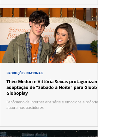
PRODUÇÕES NACIONAIS
Théo Medon e Vittória Seixas protagonizam
adaptação de "Sábado à Noite" para Gloob e
Globoplay
Fenômeno da internet vira série e emociona a própria
autora nos bastidores