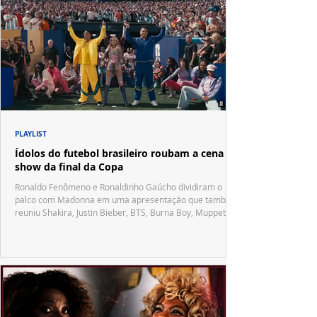
PLAYLIST
Ídolos do futebol brasileiro roubam a cena no
show da final da Copa
Ronaldo Fenômeno e Ronaldinho Gaúcho dividiram o
palco com Madonna em uma apresentação que também
reuniu Shakira, Justin Bieber, BTS, Burna Boy, Muppets,
Vila Sésamo e uma emocionante homenagem a Pelé.