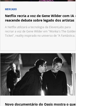
MERCADO
Netflix recria a voz de Gene Wilder com IA e
reacende debate sobre legado dos artistas
A Netflix utilizará a tecnologia da ElevenLabs para
recriar a voz de Gene Wilder em "Wonka's The Golden
Ticket", reality inspirado no universo de "A Fantástica
Fábrica de Chocolate".
Novo documentário do Oasis mostra o que