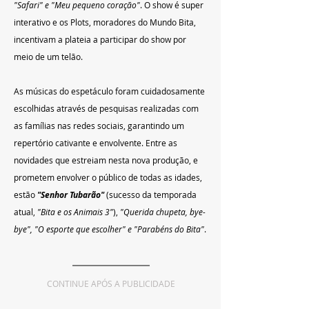
"Safari" e "Meu pequeno coração"
. O show é super 
interativo e os Plots, moradores do Mundo Bita, 
incentivam a plateia a participar do show por 
meio de um telão.
As músicas do espetáculo foram cuidadosamente 
escolhidas através de pesquisas realizadas com 
as famílias nas redes sociais, garantindo um 
repertório cativante e envolvente. Entre as 
novidades que estreiam nesta nova produção, e 
prometem envolver o público de todas as idades, 
estão 
"Senhor Tubarão" 
(sucesso da temporada 
atual, 
"Bita e os Animais 3"
), 
"Querida chupeta, bye-
bye", "O esporte que escolher" e "Parabéns do Bita"
. 
CONTINUE APÓS A PUBLICIDADE