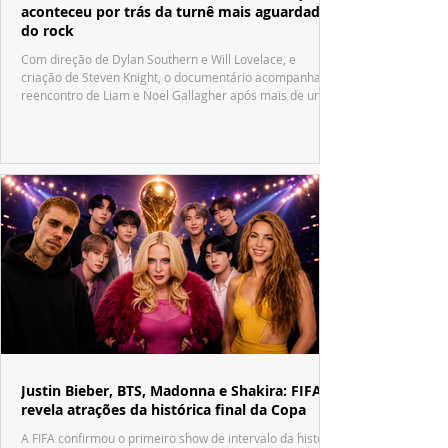
aconteceu por trás da turnê mais aguardada
do rock
Com direção de Dylan Southern e Will Lovelace, e
criação de Steven Knight, o documentário acompanha o
reencontro de Liam e Noel Gallagher após mais de uma
década.
Justin Bieber, BTS, Madonna e Shakira: FIFA
revela atrações da histórica final da Copa
A FIFA confirmou o primeiro show de intervalo da história