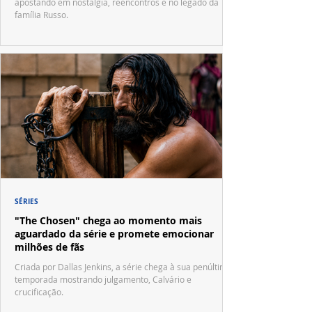
apostando em nostalgia, reencontros e no legado da
família Russo.
SÉRIES
"The Chosen" chega ao momento mais
aguardado da série e promete emocionar
milhões de fãs
Criada por Dallas Jenkins, a série chega à sua penúltima
temporada mostrando julgamento, Calvário e
crucificação.