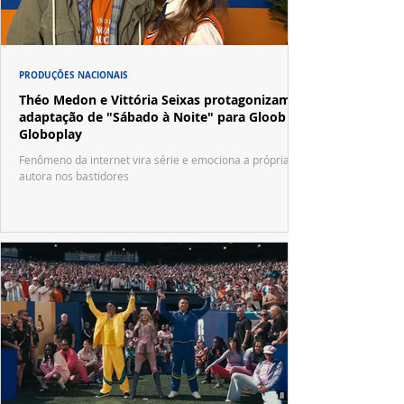
PRODUÇÕES NACIONAIS
Théo Medon e Vittória Seixas protagonizam
adaptação de "Sábado à Noite" para Gloob e
Globoplay
Fenômeno da internet vira série e emociona a própria
autora nos bastidores