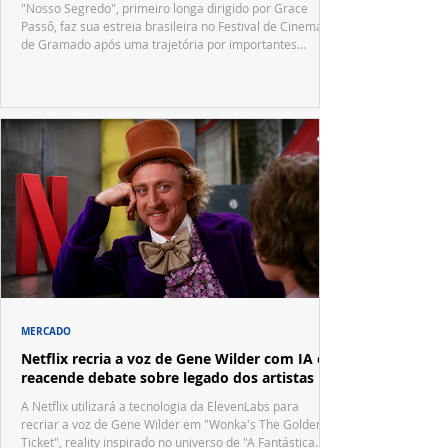
"Nosso Segredo", primeiro longa dirigido por Grace
Passô, faz sua estreia brasileira no Festival de Cinema
de Gramado após uma trajetória por importantes
festivais internacionais.
MERCADO
Netflix recria a voz de Gene Wilder com IA e
reacende debate sobre legado dos artistas
A Netflix utilizará a tecnologia da ElevenLabs para
recriar a voz de Gene Wilder em "Wonka's The Golden
Ticket", reality inspirado no universo de "A Fantástica