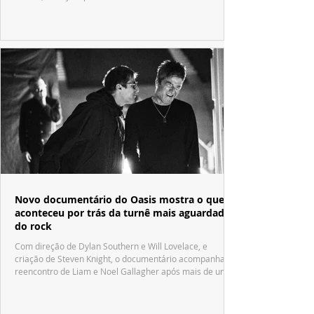
Fábrica de Chocolate".
Novo documentário do Oasis mostra o que
aconteceu por trás da turnê mais aguardada
do rock
Com direção de Dylan Southern e Will Lovelace, e
criação de Steven Knight, o documentário acompanha o
reencontro de Liam e Noel Gallagher após mais de uma
década.