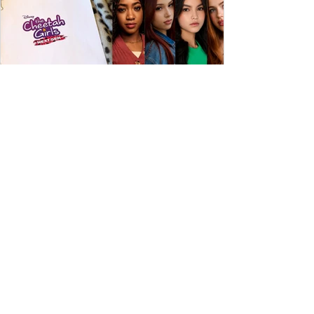
ESPECIAL DISNEY
Depois de mais de 15 anos, "The Cheetah
Girls" ganha uma nova geração no Disney+
Raven-Symoné e Adrienne Bailon retornam aos seus
papéis em "The Cheetah Girls: Next Gen", que terá
filmagens realizadas na África do Sul.