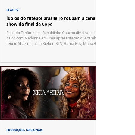
PLAYLIST
Ídolos do futebol brasileiro roubam a cena no
show da final da Copa
Ronaldo Fenômeno e Ronaldinho Gaúcho dividiram o
palco com Madonna em uma apresentação que também
reuniu Shakira, Justin Bieber, BTS, Burna Boy, Muppets,
Vila Sésamo e uma emocionante homenagem a Pelé.
PRODUÇÕES NACIONAIS