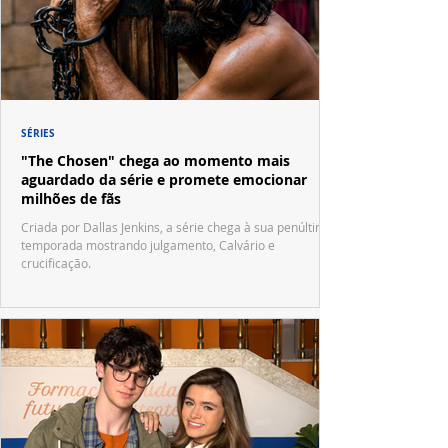
SÉRIES
"The Chosen" chega ao momento mais
aguardado da série e promete emocionar
milhões de fãs
Criada por Dallas Jenkins, a série chega à sua penúltima
temporada mostrando julgamento, Calvário e
crucificação.