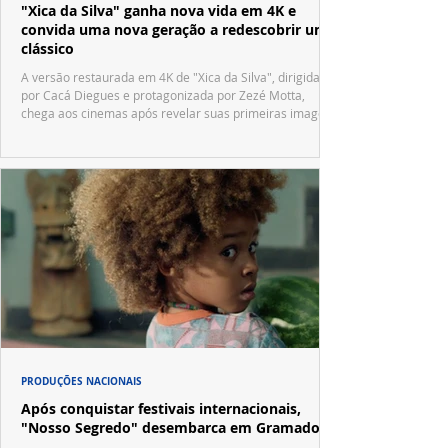
"Xica da Silva" ganha nova vida em 4K e
convida uma nova geração a redescobrir um
clássico
A versão restaurada em 4K de "Xica da Silva", dirigida
por Cacá Diegues e protagonizada por Zezé Motta,
chega aos cinemas após revelar suas primeiras imagens
no trailer oficial.
PRODUÇÕES NACIONAIS
Após conquistar festivais internacionais,
"Nosso Segredo" desembarca em Gramado