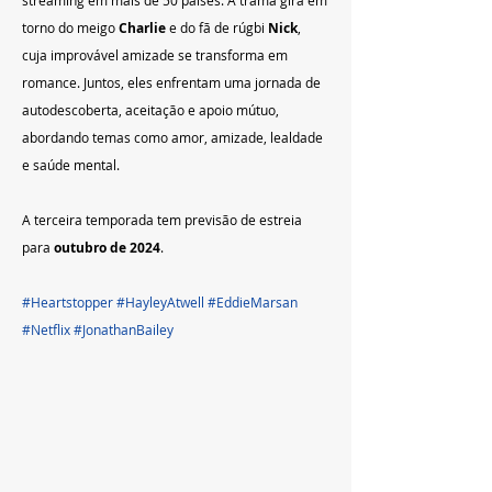
streaming em mais de 50 países. A trama gira em 
torno do meigo 
Charlie
 e do fã de rúgbi 
Nick
, 
cuja improvável amizade se transforma em 
romance. Juntos, eles enfrentam uma jornada de 
autodescoberta, aceitação e apoio mútuo, 
abordando temas como amor, amizade, lealdade 
e saúde mental. 
A terceira temporada tem previsão de estreia 
para 
outubro de 2024
. 
#Heartstopper
#HayleyAtwell
#EddieMarsan
#Netflix
#JonathanBailey