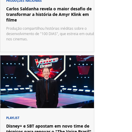
PRODUÇÕES NACIONAIS
Carlos Saldanha revela o maior desafio de
transformar a história de Amyr Klink em
filme
Produção compartilhou histórias inéditas sobre o
desenvolvimento de "100 DIAS", que estreia em outubro
nos cinemas.
PLAYLIST
Disney+ e SBT apostam em novo time de
técnicos para renovar o "The Voice Brasil"