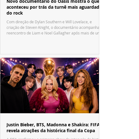
Novo documentário do Oasis mostra o que
aconteceu por trás da turnê mais aguardada
do rock
Com direção de Dylan Southern e Will Lovelace, e
criação de Steven Knight, o documentário acompanha o
reencontro de Liam e Noel Gallagher após mais de uma
década.
Justin Bieber, BTS, Madonna e Shakira: FIFA
revela atrações da histórica final da Copa