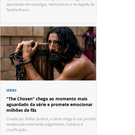
apostando em nostalgia, reencontros e no legado da
família Russo.
SÉRIES
"The Chosen" chega ao momento mais
aguardado da série e promete emocionar
milhões de fãs
Criada por Dallas Jenkins, a série chega à sua penúltima
temporada mostrando julgamento, Calvário e
crucificação.