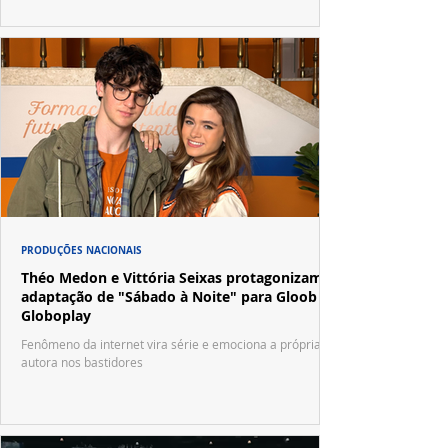
PRODUÇÕES NACIONAIS
Théo Medon e Vittória Seixas protagonizam
adaptação de "Sábado à Noite" para Gloob e
Globoplay
Fenômeno da internet vira série e emociona a própria
autora nos bastidores