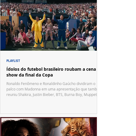
PLAYLIST
Ídolos do futebol brasileiro roubam a cena no
show da final da Copa
Ronaldo Fenômeno e Ronaldinho Gaúcho dividiram o
palco com Madonna em uma apresentação que também
reuniu Shakira, Justin Bieber, BTS, Burna Boy, Muppets,
Vila Sésamo e uma emocionante homenagem a Pelé.