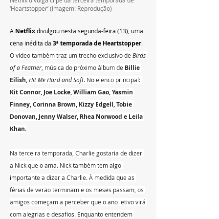
‘Heartstopper’ (Imagem: Reprodução)
A 
Netflix 
divulgou nesta segunda-feira (13), uma 
cena inédita da 
3ª temporada de Heartstopper
. 
O vídeo também traz um trecho exclusivo de 
Birds 
of a Feather
, música do próximo álbum de 
Billie 
Eilish,
Hit Me Hard and Soft
. No elenco principal: 
Kit Connor, Joe Locke, William Gao, Yasmin 
Finney, Corinna Brown, Kizzy Edgell, Tobie 
Donovan, Jenny Walser, Rhea Norwood e Leila 
Khan
.
Na terceira temporada, Charlie gostaria de dizer 
a Nick que o ama. Nick também tem algo 
importante a dizer a Charlie. À medida que as 
férias de verão terminam e os meses passam, os 
amigos começam a perceber que o ano letivo virá 
com alegrias e desafios. Enquanto entendem 