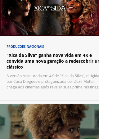
PRODUÇÕES NACIONAIS
"Xica da Silva" ganha nova vida em 4K e
convida uma nova geração a redescobrir um
clássico
A versão restaurada em 4K de "Xica da Silva", dirigida
por Cacá Diegues e protagonizada por Zezé Motta,
chega aos cinemas após revelar suas primeiras imagens
no trailer oficial.