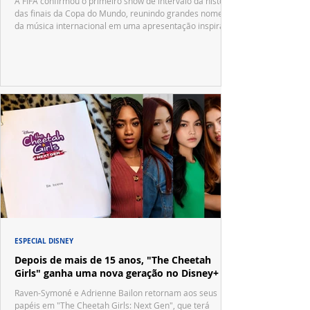
A FIFA confirmou o primeiro show de intervalo da história
das finais da Copa do Mundo, reunindo grandes nomes
da música internacional em uma apresentação inspirada
no tradicional Halftime Show do Super Bowl.
ESPECIAL DISNEY
Depois de mais de 15 anos, "The Cheetah
Girls" ganha uma nova geração no Disney+
Raven-Symoné e Adrienne Bailon retornam aos seus
papéis em "The Cheetah Girls: Next Gen", que terá